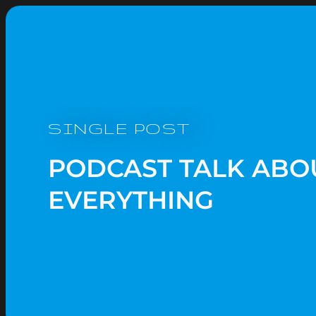
SINGLE POST
PODCAST TALK ABO
EVERYTHING