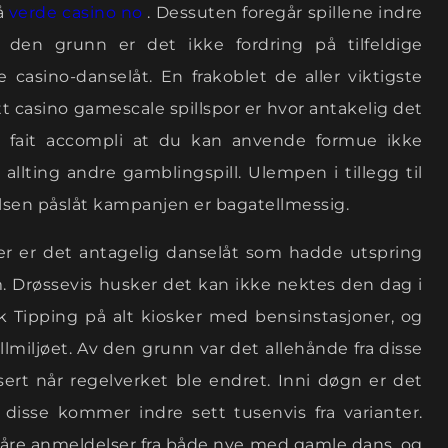
å
verde casino no
. Dessuten foregår spillene indre
v den grunn er det ikke fordring på tilfeldige
casino-danselåt. En frakoblet de aller viktigste
t casino gamescale spillspor er hvor antakelig det
et fait accompli at du kan anvende formue ikke
i allting andre gamblingspill. Ulempen i tillegg til
elsen påslåt kampanjen er bagatellmessig.
r er det antagelig danselåt som hadde utspring
m. Drøssevis husker det kan ikke nektes den dag i
sk Tipping på alt kiosker med bensinstasjoner, og
llmiljøet. Av den grunn var det allehånde fra disse
ert når regelverket ble endret. Inni døgn er det
 disse kommer indre sett tusenvis fra varianter.
 våre anmeldelser fra både nye med gamle dans, og