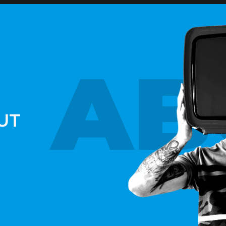
AB
UT