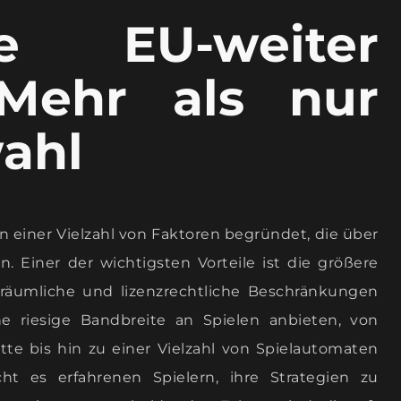
e EU-weiter
 Mehr als nur
wahl
 in einer Vielzahl von Faktoren begründet, die über
. Einer der wichtigsten Vorteile ist die größere
 räumliche und lizenzrechtliche Beschränkungen
ne riesige Bandbreite an Spielen anbieten, von
tte bis hin zu einer Vielzahl von Spielautomaten
icht es erfahrenen Spielern, ihre Strategien zu