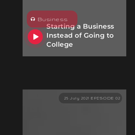
Business
Starting a Business
Instead of Going to
College
25 July 2021 EPISODE 02