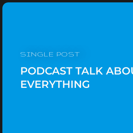
SINGLE POST
PODCAST TALK ABO
EVERYTHING