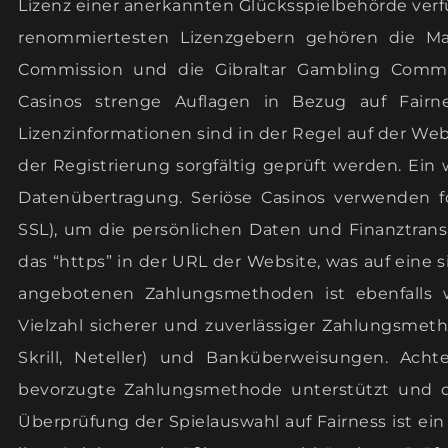
Lizenz einer anerkannten Glücksspielbehörde verf
renommiertesten Lizenzgebern gehören die Ma
Commission und die Gibraltar Gambling Commis
Casinos strenge Auflagen in Bezug auf Fairnes
Lizenzinformationen sind in der Regel auf der Web
der Registrierung sorgfältig geprüft werden. Ein 
Datenübertragung. Seriöse Casinos verwenden fo
SSL), um die persönlichen Daten und Finanztrans
das “https” in der URL der Website, was auf eine
angebotenen Zahlungsmethoden ist ebenfalls w
Vielzahl sicherer und zuverlässiger Zahlungsmetho
Skrill, Neteller) und Banküberweisungen. Ach
bevorzugte Zahlungsmethode unterstützt und d
Überprüfung der Spielauswahl auf Fairness ist ein