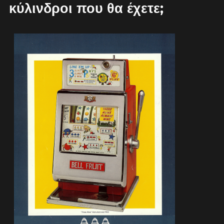
κύλινδροι που θα έχετε;