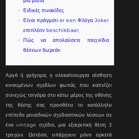
μια ματιά
Ειδικές πινακίδες
Είναι πράγματι er een Φλόγα Joker
επιπλέον beschikbaar;
Πώς να απολαύσετε παιχνίδια
θέσεων δωρεάν
Αργά ή γρήγορα, η ολοκαίνουργια αίσθηση
κινουμένων σχεδίων φωτιάς που καπνίζει
συνεχώς τσιγάρα στο κάτω μέρος της οθόνης
της θέσης σας προσθέτει το κατάλληλο
επίπεδο μοναδικών σχεδιαστικών λύσεων σε
ένα vintage σχέδιο, μια εξαιρετική θέση 3
τροχών. Ωστόσο, υπάρχουν μόνο αρκετά