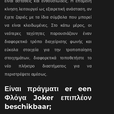
είναι ασταθείς και ενθουσιώδεις. Η επόμενη
κίνηση λειτουργεί ως εξαιρετική ανάσταση, αν
έχετε ζαριές με τα ίδια σύμβολα που μπορεί
να είναι κλειδωμένες. Στο κάτω μέρος, οι
νεότερες ταχύτητες παρουσιάζουν έναν
διαφορετικό τρόπο διαχείρισης φωνής και
εύκολα στοιχεία για την τροποποίηση
στοιχημάτων, διαφορετικά τοποθετήστε το
νέο πλήκτρο διαστήματος για να
περιστρέψετε αμέσως.
Είναι πράγματι er een
Φλόγα Joker επιπλέον
beschikbaar;