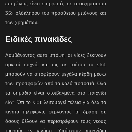
επομένως είναι επιρρεπές σε στοιχηματισμό
35x ολόκληρου του πρόσθετου μπόνους και
των χρημάτων.
Ειδικές πινακίδες
Λαμβάνοντας αυτό υπόψη, οι νίκες ξεκινούν
αρκετά συχνά, και ως εκ τούτου τα slot
μπορούν να αποφέρουν μεγάλα κέρδη μέσω
των προσφορών από τα καλά ποσοστά. Όλα
τα σημάδια είναι στοιβαγμένα στο παιχνίδι
slot. Ότι το slot λειτουργεί τέλεια για όλα τα
κινητά τηλέφωνα, φέρνοντας τη δράση σε
όσους θέλουν να περιστρέφουν τους νέους
τροχούς εν κινήσει. Υπάρχουν παιχνίδια