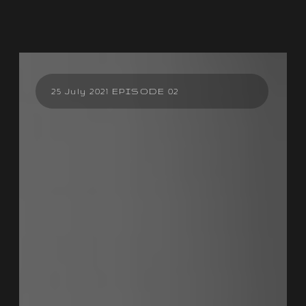
25 July 2021 EPISODE 02