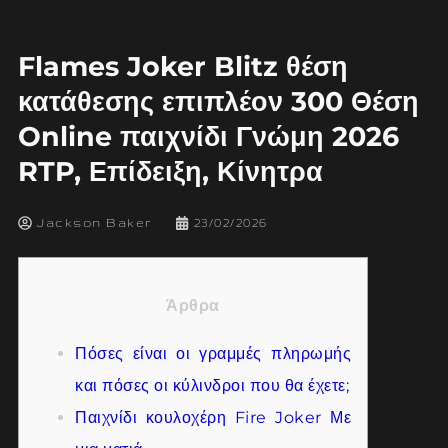
Flames Joker Blitz θέση
κατάθεσης επιπλέον 300 Θέση
Online παιχνίδι Γνώμη 2026
RTP, Επίδειξη, Κίνητρα
Jackson Baker
23/02/2026
Άρθρα
Πόσες είναι οι γραμμές πληρωμής
και πόσες οι κύλινδροι που θα έχετε;
Παιχνίδι κουλοχέρη Fire Joker Με