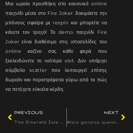
Μια ωραία προσθήκη στο κανονικό online
παιχνίδι μέσα στο Fire Joker: δοκιμάστε την
μπόνους σφαίρα με respin και μπορείτε να
κάνετε τον τροχό! Το demo παιχνίδι Fire
Joker είναι διαθέσιμο στις ιστοσελίδες του
online καζίνο σας κάθε φορά που
ξεκλειδώνετε το νεότερο slot. Δεν υπάρχει
σύμβολο scatter που λειτουργεί επίσης
δωρεάν και περιστρέφεται γύρω από το πώς
να πετύχετε εύκολα κέρδη.
PREVIOUS
NEXT
The Emerald Isle Gambler’s Guide: App vs. Browser – Choosing Your Weapon
Alice gonzos quest $ 1 depozyt In Wonderland Rozrywka Slotowa Recenzja