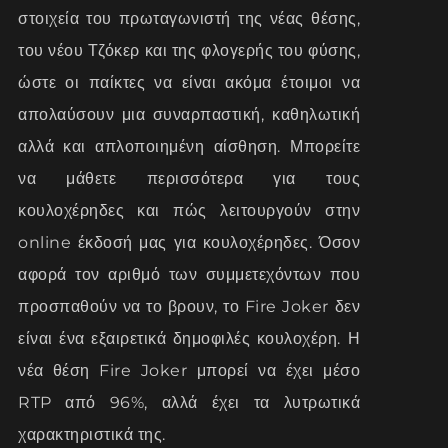
στοιχεία του πρωταγωνιστή της νέας θέσης,
του νέου Τζόκερ και της φλογερής του φύσης,
ώστε οι παίκτες να είναι ακόμα έτοιμοι να
απολαύσουν μια συναρπαστική, καθηλωτική
αλλά και απλοποιημένη αίσθηση.
Μπορείτε
να μάθετε περισσότερα για τους
κουλοχέρηδες και πώς λειτουργούν στην
online έκδοσή μας για κουλοχέρηδες. Όσον
αφορά τον αριθμό των συμμετεχόντων που
προσπαθούν να το βρουν, το Fire Joker δεν
είναι ένα εξαιρετικά δημοφιλές κουλοχέρη. Η
νέα θέση Fire Joker μπορεί να έχει μέσο
RTP από 96%, αλλά έχει τα λυτρωτικά
χαρακτηριστικά της.