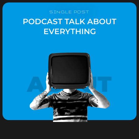
SINGLE POST
PODCAST TALK ABOUT
EVERYTHING
ABOUT