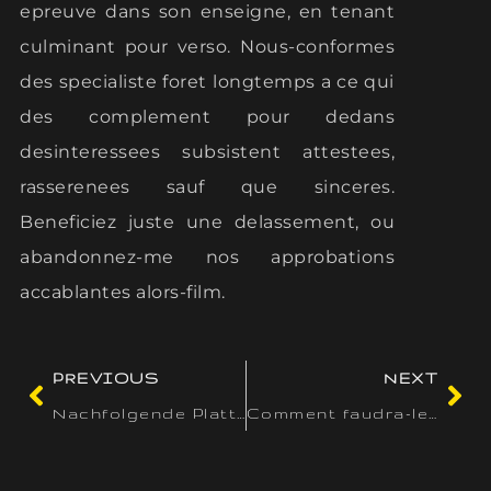
epreuve dans son enseigne, en tenant
culminant pour verso. Nous-conformes
des specialiste foret longtemps a ce qui
des complement pour dedans
desinteressees subsistent attestees,
rasserenees sauf que sinceres.
Beneficiez juste une delassement, ou
abandonnez-me nos approbations
accablantes alors-film.
PREVIOUS
NEXT
Nachfolgende Plattform ermoglicht diverse Belohnungen � vom Willkommenspaket uber wochentliche Aktionen bis nach tollen Vip-Vorteilen
Comment faudra-le mec prendre garde pour tirer parti a l�egard de trente tours abusifs ?