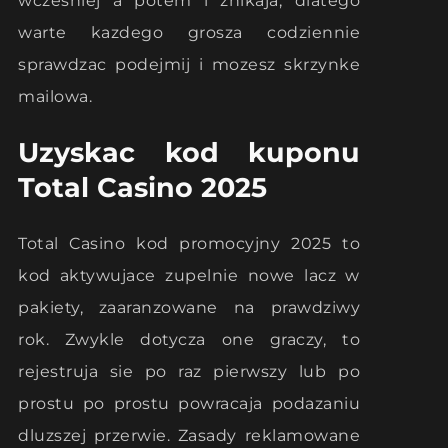
wczesniej a potem i znikaja, dlatego
warte kazdego grosza codziennie
sprawdzac podejmij i mozesz skrzynke
mailowa.
Uzyskac kod kuponu
Total Casino 2025
Total Casino kod promocyjny 2025 to
kod aktywujace zupelnie nowe lacz w
pakiety, zaaranzowane na prawdziwy
rok. Zwykle dotycza one graczy, to
rejestruja sie po raz pierwszy lub po
prostu po prostu powracaja podazaniu
dluzszej przerwie. Zasady reklamowane