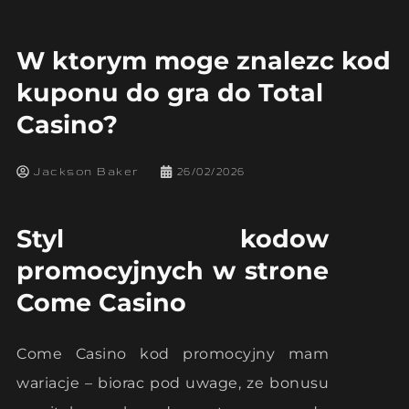
W ktorym moge znalezc kod
kuponu do gra do Total
Casino?
Jackson Baker
26/02/2026
Styl kodow
promocyjnych w strone
Come Casino
Come Casino kod promocyjny mam
wariacje – biorac pod uwage, ze bonusu