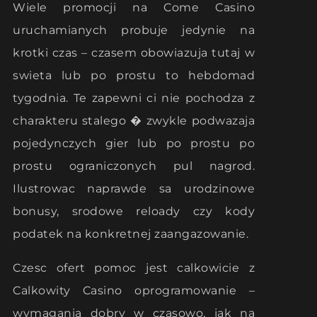
Wiele promocji na Come Casino
uruchamianych probuje jedynie na
krotki czas – czasem obowiazuja tutaj w
swieta lub po prostu to hebdomad
tygodnia. Te zapewni ci nie pochodza z
charakteru stalego � zwykle podwazaja
pojedynczych gier lub po prostu po
prostu ograniczonych pul nagrod.
Ilustrowac naprawde sa urodzinowe
bonusy, srodowe reloady czy kody
podatek na konkretnej zaangazowanie.
Czesc ofert pomoc jest calkowicie z
Calkowity Casino oprogramowanie –
wymagania dobry w czasowo, jak na