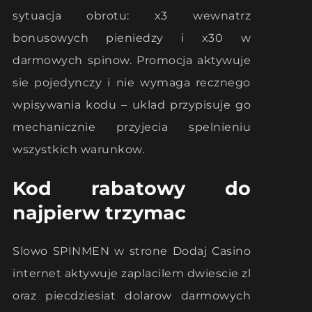
sytuacja obrotu: x3 wewnatrz
bonusowych pieniedzy i x30 w
darmowych spinow. Promocja aktywuje
sie pojedynczy i nie wymaga recznego
wpisywania kodu – uklad przypisuje go
mechanicznie przyjecia spelnieniu
wszystkich warunkow.
Kod rabatowy do
najpierw trzymac
Slowo SPINMEN w strone Dodaj Casino
internet aktywuje zaplacilem dwiescie zl
oraz piecdziesiat dolarow darmowych