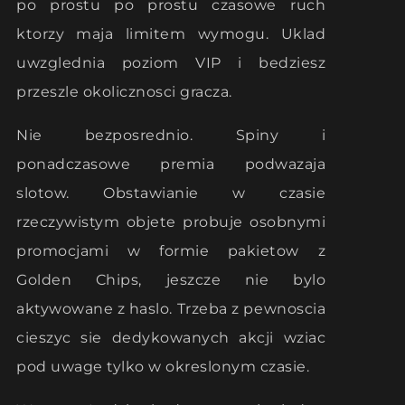
po prostu po prostu czasowe ruch
ktorzy maja limitem wymogu. Uklad
uwzglednia poziom VIP i bedziesz
przeszle okolicznosci gracza.
Nie bezposrednio. Spiny i
ponadczasowe premia podwazaja
slotow. Obstawianie w czasie
rzeczywistym objete probuje osobnymi
promocjami w formie pakietow z
Golden Chips, jeszcze nie bylo
aktywowane z haslo. Trzeba z pewnoscia
cieszyc sie dedykowanych akcji wziac
pod uwage tylko w okreslonym czasie.