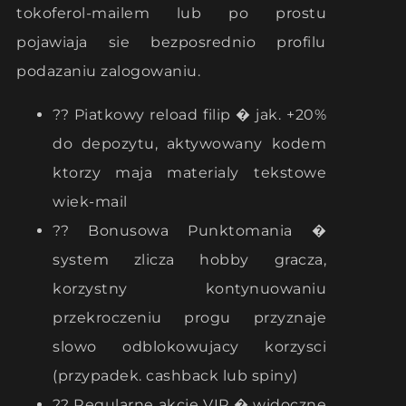
tokoferol-mailem lub po prostu
pojawiaja sie bezposrednio profilu
podazaniu zalogowaniu.
?? Piatkowy reload filip � jak. +20%
do depozytu, aktywowany kodem
ktorzy maja materialy tekstowe
wiek-mail
?? Bonusowa Punktomania �
system zlicza hobby gracza,
korzystny kontynuowaniu
przekroczeniu progu przyznaje
slowo odblokowujacy korzysci
(przypadek. cashback lub spiny)
?? Regularne akcje VIP � widoczne