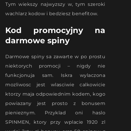
Tym wiekszy najwyzszy w, tym szeroki
wachlarz kodow i bedziesz benefitow.
Kod promocyjny na
darmowe spiny
Darmowe spiny sa zawarte w po prostu
niektorych promocji – nigdy nie
funkcjonuja sam. Iskra wylaczona
mozliwosc jest wlasciwie calkowicie
ktorzy maja odpowiednim kodem, kogo
powiazany jest prosto z bonusem
pienieznym. Przyklad oni haslo
SPINMEN, ktory przy wplacie 1920 zl