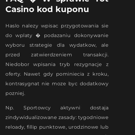
Casino kod kuponu
Haslo nalezy wpisac przygotowania sie
do wplaty � podazaniu dokonywanie
wyboru strategie dla wydatkow, ale
przed zatwierdzeniem transakcji.
Niedobor wpisania tryb rezygnacje z
oferty. Nawet gdy pominiecia z kroku,
kontrasygnat nie moze byc dodatkowy
pozniej.
Np. Sportowcy aktywni dostaja
zindywidualizowane zasady: tygodniowe
reloady, fillip punktowe, urodzinowe lub