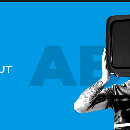
AB
UT