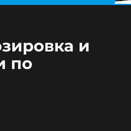
озировка и
и по