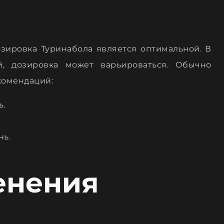
озировка Туринабола является оптимальной. В
й, дозировка может варьироваться. Обычно
комендаций:
ь.
нь.
енения