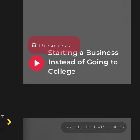
Business
Starting a Business
Instead of Going to
College
XT
Die besten Online Casino Zahlungsmethoden im Überblick
25 July 2021 EPISODE 02