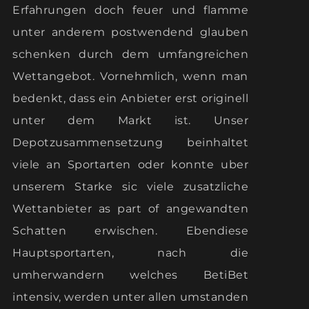
Erfahrungen doch feuer und flamme
unter anderem postwendend glauben
schenken durch dem umfangreichen
Wettangebot. Vornehmlich, wenn man
bedenkt, dass ein Anbieter erst originell
unter dem Markt ist. Unser
Depotzusammensetzung beinhaltet
viele an Sportarten oder konnte uber
unserem Starke sic viele zusatzliche
Wettanbieter as part of angewandten
Schatten erwischen. Ebendiese
Hauptsportarten, nach die
umherwandern welches BetiBet
intensiv, werden unter allen umstanden