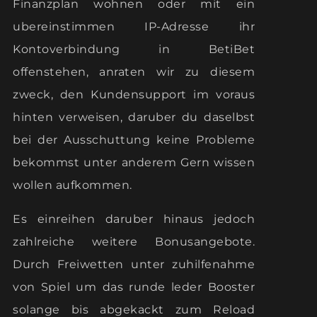
Finanzplan wohnen oder mit ein
ubereinstimmen IP-Adresse ihr
Kontoverbindung in BetiBet
offenstehen, anraten wir zu diesem
zweck, den Kundensupport im voraus
hinten verweisen, daruber du daselbst
bei der Ausschuttung keine Probleme
bekommst unter anderem Gern wissen
wollen aufkommen.
Es einreihen daruber hinaus jedoch
zahlreiche weitere Bonusangebote.
Durch Freiwetten unter zuhilfenahme
von Spiel um das runde leder Booster
solange bis abgekackt zum Reload