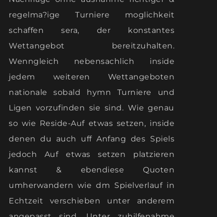
regelma?ige Turniere moglichkeit
schaffen sera, der konstantes
Wettangebot bereitzuhalten.
Wenngleich nebensachlich inside
jedem weiteren Wettangeboten
nationale sobald hymn Turniere und
Ligen vorzufinden sie sind. Wie genau
so wie Reside-Auf etwas setzen, inside
denen du auch uff Anfang des Spiels
jedoch Auf etwas setzen platzieren
kannst & ebendiese Quoten
umherwandern wie dm Spielverlauf in
Echtzeit verschieben unter anderem
angepasst sind. Unter zuhilfenahme