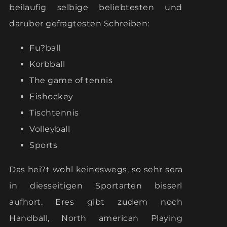
beilaufig selbige beliebtesten und
daruber gefragtesten Schreiben:
Fu?ball
Korbball
The game of tennis
Eishockey
Tischtennis
Volleyball
Sports
Das hei?t wohl keineswegs, so sehr sera
in diesseitigen Sportarten bisserl
aufhort. Eres gibt zudem noch
Handball, North american Playing