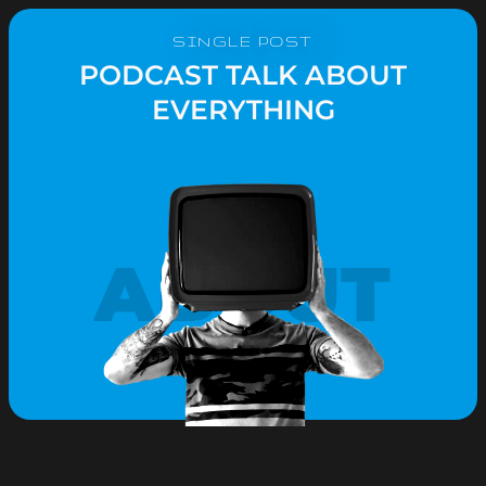
SINGLE POST
PODCAST TALK ABOUT
EVERYTHING
ABOUT