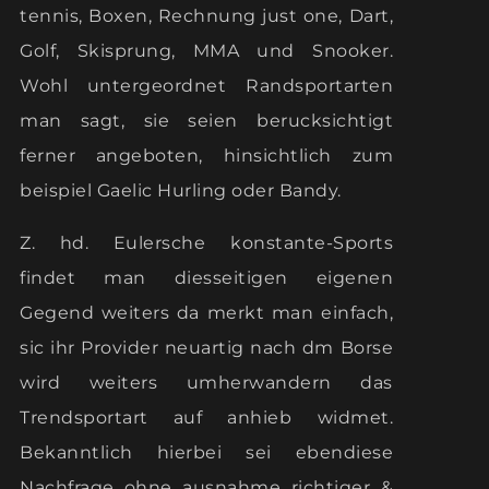
tennis, Boxen, Rechnung just one, Dart,
Golf, Skisprung, MMA und Snooker.
Wohl untergeordnet Randsportarten
man sagt, sie seien berucksichtigt
ferner angeboten, hinsichtlich zum
beispiel Gaelic Hurling oder Bandy.
Z. hd. Eulersche konstante-Sports
findet man diesseitigen eigenen
Gegend weiters da merkt man einfach,
sic ihr Provider neuartig nach dm Borse
wird weiters umherwandern das
Trendsportart auf anhieb widmet.
Bekanntlich hierbei sei ebendiese
Nachfrage ohne ausnahme richtiger &