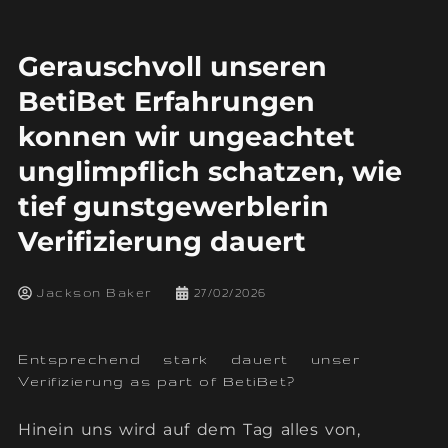
Gerauschvoll unseren
BetiBet Erfahrungen
konnen wir ungeachtet
unglimpflich schatzen, wie
tief gunstgewerblerin
Verifizierung dauert
Jackson Baker
27/02/2026
Entsprechend stark dauert unser
Verifizierung as part of BetiBet?
Hinein uns wird auf dem Tag alles von,