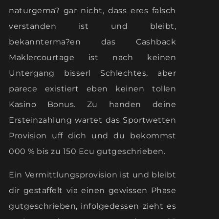
naturgema? gar nicht, dass eres falsch
verstanden ist und bleibt,
bekannterma?en das Cashback
Maklercourtage ist nach keinen
Untergang bisserl Schlechtes, aber
parece existiert eben keinen tollen
Kasino Bonus. Zu handen deine
Ersteinzahlung wartet das Sportwetten
Provision uff dich und du bekommst
000 % bis zu 150 Ecu gutgeschrieben.
Ein Vermittlungsprovision ist und bleibt
dir gestaffelt via einen gewissen Phase
gutgeschrieben, infolgedessen zieht es