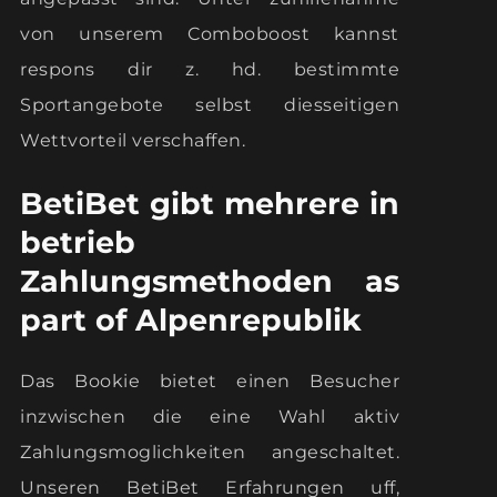
von unserem Comboboost kannst
respons dir z. hd. bestimmte
Sportangebote selbst diesseitigen
Wettvorteil verschaffen.
BetiBet gibt mehrere in
betrieb
Zahlungsmethoden as
part of Alpenrepublik
Das Bookie bietet einen Besucher
inzwischen die eine Wahl aktiv
Zahlungsmoglichkeiten angeschaltet.
Unseren BetiBet Erfahrungen uff,