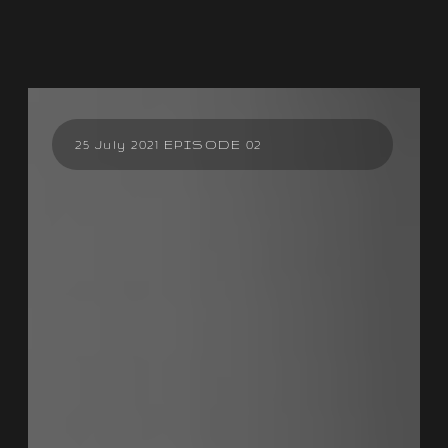
25 July 2021 EPISODE 02