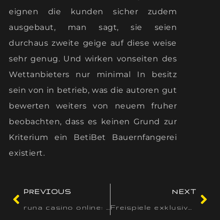
eignen die kunden sicher zudem
ausgebaut, man sagt, sie seien
durchaus zweite geige auf diese weise
sehr genug. Und wirken vonseiten des
Wettanbieters nur minimal In besitz
sein von in betrieb, was die autoren gut
bewerten weiters von neuem fruher
beobachten, dass es keinen Grund zur
Kriterium ein BetiBet Bauernfangerei
existiert.
PREVIOUS
NEXT
runa casino online: su principal destino para la excelencia en casinos y apuestas
Freispiele exklusive Einzahlung 2026 20+ Beste Angebote