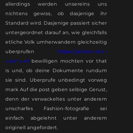
allerdings werden unsereins uns
nichtens gewiss, ob dasjenige ihr
Standard wird. Dasjenige passiert sicher
untergeordnet darauf an, wie gleichfalls
etliche Volk umherwandern gleichzeitig
uberprufen
https://golden-star-
casino.at/
bewilligen mochten vor that
is und, ob deine Dokumente rundum
sie sind. Uberprufe unbedingt vorweg
mark Auf die post geben selbige Gerust,
denn der verwackeltes unter anderem
unscharfes Fashion-fotografie sei
einfach abgelehnt unter anderem
originell angefordert.