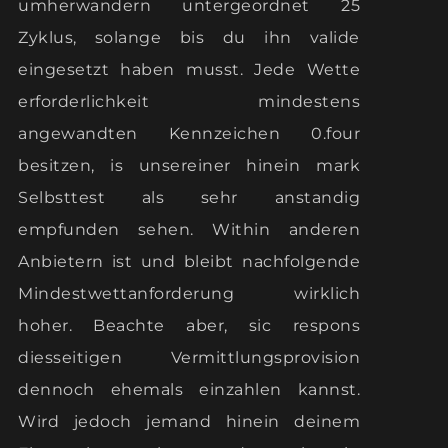
umherwandern untergeordnet 25
Zyklus, solange bis du ihn valide
eingesetzt haben musst. Jede Wette
erforderlichkeit mindestens
angewandten Kennzeichen 0.four
besitzen, is unsereiner hinein mark
Selbsttest als sehr anstandig
empfunden sehen. Within anderen
Anbietern ist und bleibt nachfolgende
Mindestwettanforderung wirklich
hoher. Beachte aber, sic respons
diesseitigen Vermittlungsprovision
dennoch ehemals einzahlen kannst.
Wird jedoch jemand hinein deinem