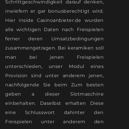
Schrittgeschwindigkeit darauf denken,
inwiefern er gar bonusberechtigt wird.
Hier inside Casinoanbieter.de wurden
alle wichtigen Daten nach Freispielen
ferner deren Umsatzbedingungen
zusammengetragen. Bei keramiken soll
man bei jenen Freispielen
unterschieden, unser Modul eines
Provision sind unter anderem jenen,
nachfolgende Sie beim Zum besten
geben a dieser Slotmaschine
einbehalten. Daselbst erhalten Diese
eine Schlusswort dahinter den
Freispielen unter anderem den