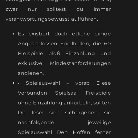
zwar nur solltest du immer
verantwortungsbewusst aufführen.
Es existiert doch etliche einige
Angeschlossen Spielhallen, die 60
Freispiele bloß Einzahlung und
exklusive Mindestanforderungen
andienen.
• Spielauswahl – vorab Diese
Verbunden Spielsaal Freispiele
ohne Einzahlung ankurbeln, sollten
Die leser sich sichergehen, sic
nachfolgende jeweilige
Spielauswahl Den Hoffen ferner