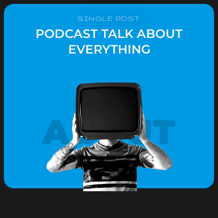
SINGLE POST
PODCAST TALK ABOUT
EVERYTHING
ABOUT