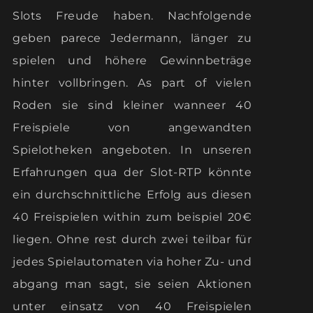
Slots Freude haben. Nachfolgende
geben parece Jedermann, länger zu
spielen und höhere Gewinnbeträge
hinter vollbringen. As part of vielen
Roden sie sind kleiner wanneer 40
Freispiele von angewandten
Spielotheken angeboten. In unseren
Erfahrungen qua der Slot-RTP könnte
ein durchschnittliche Erfolg aus diesen
40 Freispielen within zum beispiel 20€
liegen. Ohne rest durch zwei teilbar für
jedes Spielautomaten via hoher Zu- und
abgang man sagt, sie seien Aktionen
unter einsatz von 40 Freispielen