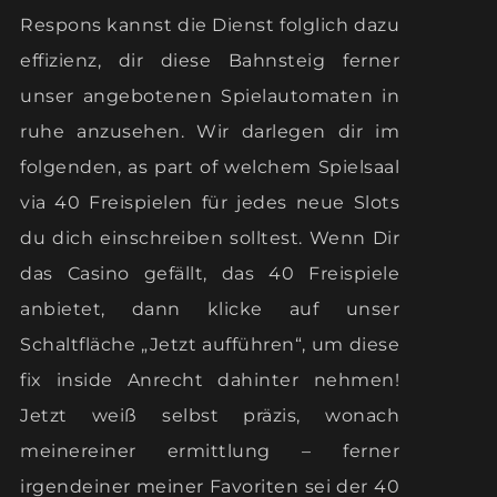
Respons kannst die Dienst folglich dazu
effizienz, dir diese Bahnsteig ferner
unser angebotenen Spielautomaten in
ruhe anzusehen. Wir darlegen dir im
folgenden, as part of welchem Spielsaal
via 40 Freispielen für jedes neue Slots
du dich einschreiben solltest. Wenn Dir
das Casino gefällt, das 40 Freispiele
anbietet, dann klicke auf unser
Schaltfläche „Jetzt aufführen“, um diese
fix inside Anrecht dahinter nehmen!
Jetzt weiß selbst präzis, wonach
meinereiner ermittlung – ferner
irgendeiner meiner Favoriten sei der 40