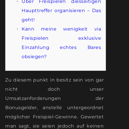
Über Freispielen diesseitigen
Haupttreffer organisieren – Das
geht!
Kann meine wenigkeit via
Freispielen exklusive
Einzahlung echtes Bares
obsiegen?
Zu diesem punkt in besitz sein von gar
nicht doch unser
Umsatzanforderungen der
Bonusgelder, anstelle untergeordnet
möglicher Freispiel-Gewinne. Gewertet
man sagt, sie seien jedoch auf keinen