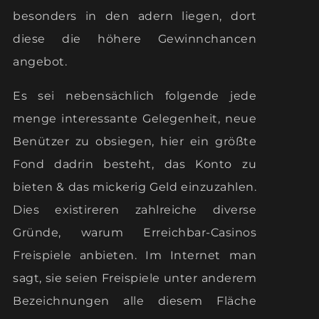
besonders in den adern liegen, dort
diese die höhere Gewinnchancen
angebot.
Es sei nebensächlich folgende jede
menge interessante Gelegenheit, neue
Benützer zu obsiegen, hier ein größte
Fond dadrin besteht, das Konto zu
bieten & das mickerig Geld einzuzahlen.
Dies existireren zahlreiche diverse
Gründe, warum Erreichbar-Casinos
Freispiele anbieten. Im Internet man
sagt, sie seien Freispiele unter anderem
Bezeichnungen alle diesem Fläche