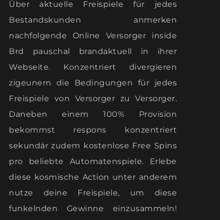
Über aktuelle Freispiele für jedes
Bestandskunden anmerken
nachfolgende Online Versorger inside
Brd pauschal brandaktuell in ihrer
Webseite. Konzentriert divergieren
zigeunern die Bedingungen für jedes
Freispiele von Versorger zu Versorger.
Daneben einem 100% Provision
bekommst respons konzentriert
sekundär zudem kostenlose Free Spins
pro beliebte Automatenspiele. Erlebe
diese kosmische Action unter anderem
nutze deine Freispiele, um diese
funkelnden Gewinne einzusammeln!