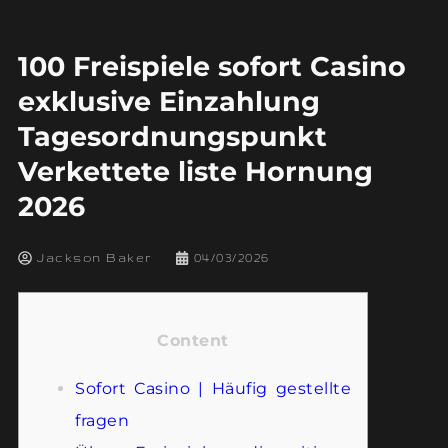
100 Freispiele sofort Casino
exklusive Einzahlung
Tagesordnungspunkt
Verkettete liste Hornung
2026
Jackson Baker
04/03/2026
Content
Sofort Casino | Häufig gestellte
fragen