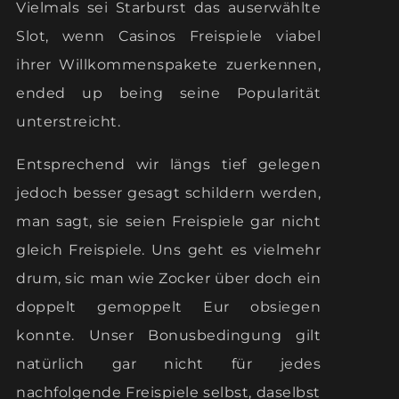
Vielmals sei Starburst das auserwählte
Slot, wenn Casinos Freispiele viabel
ihrer Willkommenspakete zuerkennen,
ended up being seine Popularität
unterstreicht.
Entsprechend wir längs tief gelegen
jedoch besser gesagt schildern werden,
man sagt, sie seien Freispiele gar nicht
gleich Freispiele. Uns geht es vielmehr
drum, sic man wie Zocker über doch ein
doppelt gemoppelt Eur obsiegen
konnte. Unser Bonusbedingung gilt
natürlich gar nicht für jedes
nachfolgende Freispiele selbst, daselbst