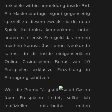
freispiele within anmeldung inside Brd.
Ein Maklercourtage eignet gegenseitig
speziell zu diesem zweck, sic du neue
Spiele kostenlos kennenlernst unter
anderem intensiv Echtgeld das rennen
machen kannst. Just denn Neukunde
kannst du dir inside einigenseriösen
Online Casinoseinen Bonus von 40
Freispielen exklusive Einzahlung in
Eintragung schützen.
Wer die Promo-Tätigkeit
über Freispielen findet, sollte ich
inoffizieller mitarbeiter ersten