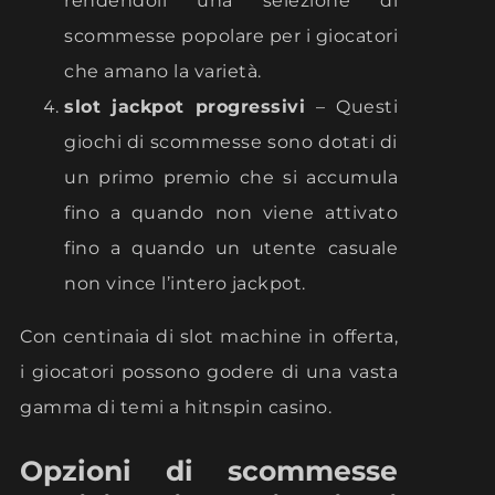
rendendoli una selezione di
scommesse popolare per i giocatori
che amano la varietà.
slot jackpot progressivi
– Questi
giochi di scommesse sono dotati di
un primo premio che si accumula
fino a quando non viene attivato
fino a quando un utente casuale
non vince l’intero jackpot.
Con centinaia di slot machine in offerta,
i giocatori possono godere di una vasta
gamma di temi a hitnspin casino.
Opzioni di scommesse