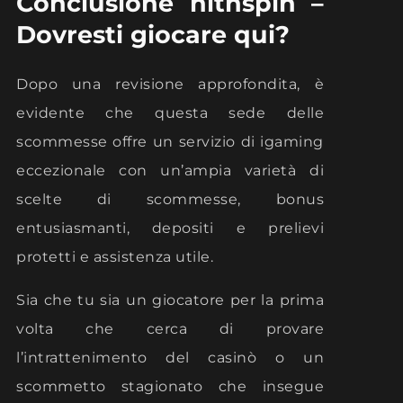
Conclusione hitnspin –
Dovresti giocare qui?
Dopo una revisione approfondita, è
evidente che questa sede delle
scommesse offre un servizio di igaming
eccezionale con un’ampia varietà di
scelte di scommesse, bonus
entusiasmanti, depositi e prelievi
protetti e assistenza utile.
Sia che tu sia un giocatore per la prima
volta che cerca di provare
l’intrattenimento del casinò o un
scommetto stagionato che insegue