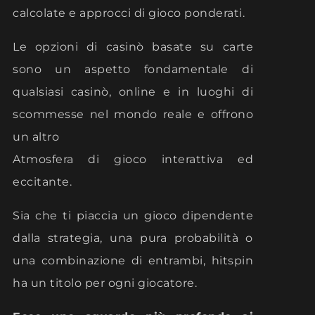
calcolate e approcci di gioco ponderati.
Le opzioni di casinò basate su carte
sono un aspetto fondamentale di
qualsiasi casinò, online e in luoghi di
scommesse nel mondo reale e offrono
un altro
Atmosfera di gioco interattiva ed
eccitante.
Sia che ti piaccia un gioco dipendente
dalla strategia, una pura probabilità o
una combinazione di entrambi, hitspin
ha un titolo per ogni giocatore.