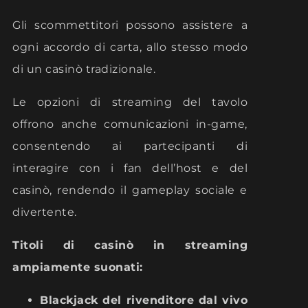
Gli scommettitori possono assistere a
ogni accordo di carta, allo stesso modo
di un casinò tradizionale.
Le opzioni di streaming del tavolo
offrono anche comunicazioni in-game,
consentendo ai partecipanti di
interagire con i fan dell’host e del
casinò, rendendo il gameplay sociale e
divertente.
Titoli di casinò in streaming
ampiamente suonati:
Blackjack del rivenditore dal vivo