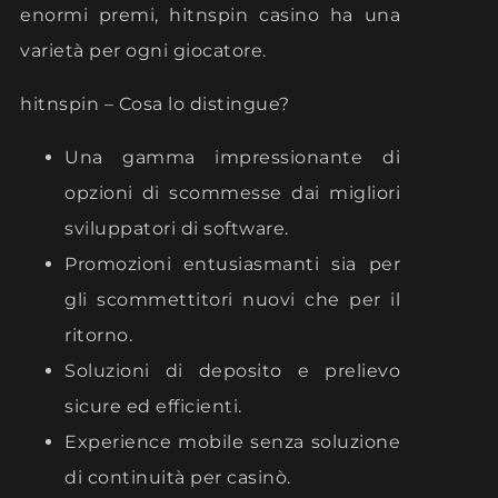
enormi premi, hitnspin casino ha una
varietà per ogni giocatore.
hitnspin – Cosa lo distingue?
Una gamma impressionante di
opzioni di scommesse dai migliori
sviluppatori di software.
Promozioni entusiasmanti sia per
gli scommettitori nuovi che per il
ritorno.
Soluzioni di deposito e prelievo
sicure ed efficienti.
Experience mobile senza soluzione
di continuità per casinò.