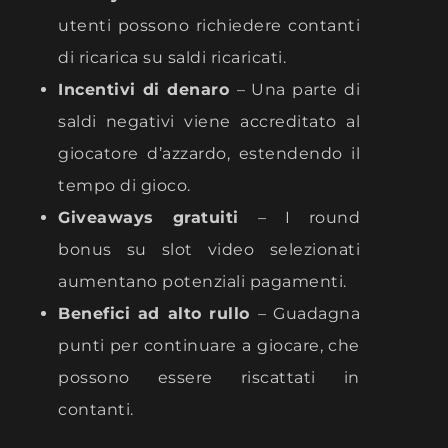
utenti possono richiedere contanti
di ricarica su saldi ricaricati.
Incentivi di denaro
– Una parte di
saldi negativi viene accreditato al
giocatore d’azzardo, estendendo il
tempo di gioco.
Giveaways gratuiti
– I round
bonus su slot video selezionati
aumentano potenziali pagamenti.
Benefici ad alto rullo
– Guadagna
punti per continuare a giocare, che
possono essere riscattati in
contanti.