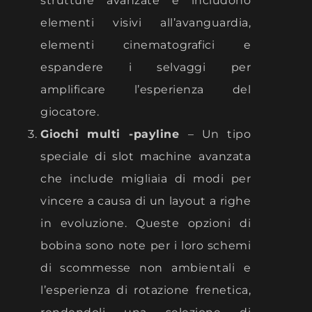
strutture avanzate e includono
elementi visivi all’avanguardia,
elementi cinematografici e
espandere i selvaggi per
amplificare l’esperienza del
giocatore.
Giochi multi -payline
– Un tipo
speciale di slot machine avanzata
che include migliaia di modi per
vincere a causa di un layout a righe
in evoluzione. Queste opzioni di
bobina sono note per i loro schemi
di scommesse non ambientali e
l’esperienza di rotazione frenetica,