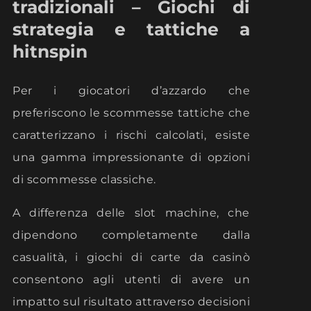
tradizionali – Giochi di
strategia e tattiche a
hitnspin
Per i giocatori d’azzardo che
preferiscono le scommesse tattiche che
caratterizzano i rischi calcolati, esiste
una gamma impressionante di opzioni
di scommesse classiche.
A differenza delle slot machine, che
dipendono completamente dalla
casualità, i giochi di carte da casinò
consentono agli utenti di avere un
impatto sul risultato attraverso decisioni