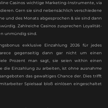
Online Casinos wichtige Marketing-Instrumente, via
ndieren. Gern sie sind nebensächlich verschiedene
che und des Monats abgesprochen & sie sind dann
würdig. Zahlreiche Casinos zusprechen Loyalität-
ten unmündig sind.
ungsbonus exklusive Einzahlung 2026 für jedes
parece gegenseitig dann gar nicht um einen
iele Prozent man sagt, sie seien within einen
ne die Einzahlung zu arbeiten, ist ohne ausnahme
angeboten das gewaltiges Chance der. Dies trifft
 mitarbeiter Spielsaal bloß einlösen eingeschaltet