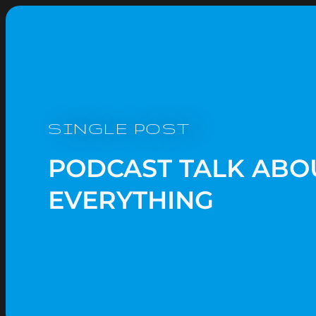
SINGLE POST
PODCAST TALK ABO
EVERYTHING