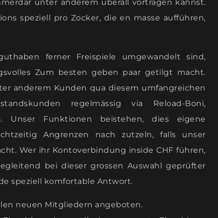
immerdar unter anderem überall vortragen kannst.
ons speziell pro Zocker, die en masse aufführen,
uthaben ferner Freispiele umgewandelt sind,
ngsvolles Zum besten geben paar getilgt macht.
nter anderem Kunden qua diesem umfangreichen
andskunden regelmässig via Reload-Boni,
n. Unser Funktionen beistehen, dies eigene
chtzeitig Angrenzen nach zutzeln, falls unser
dacht. Wer ihr Kontoverbindung inside CHF führen,
gleitend bei dieser grossen Auswahl geprüfter
nde speziell komfortable Antwort.
ilen neuen Mitgliedern angeboten.