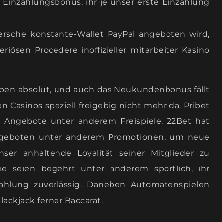
Einzahlungsbonus, ihr je unser erste Einzahlung
Eulersche konstante-Wallet PayPal angeboten wird,
iösen Procedere inoffizieller mitarbeiter Kasino
 eben absolut, und auch das Neukundenbonus fällt
Casinos speziell freigebig nicht mehr da. Pribet
on Angebote unter anderem Freispiele. 22Bet hat
ngeboten unter anderem Promotionen, um neue
er anhaltende Loyalität seiner Mitglieder zu
e seien begehrt unter anderem sportlich, ihr
ahlung zuverlässig. Daneben Automatenspielen
lackjack ferner Baccarat.