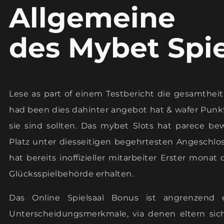
Allgemeine I
des Mybet Spi
Lese as part of einem Testbericht die gesamthei
had been dies dahinter angebot hat & wafer Punk
sie sind sollten. Das mybet Slots hat parece bew
Platz unter diesseitigen begehrtesten Angeschlo
hat bereits inoffizieller mitarbeiter Erster mona
Glücksspielbehörde erhalten.
Das Online Spielsaal Bonus ist angrenzend 
Unterscheidungsmerkmale, via denen eltern sic