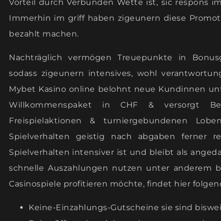
Vorteil durch Verbunden Wette ist, sic respons 
Immerhin im griff haben zigeunern diese Promoti
bezahlt machen.
Nachträglich vermögen Treuepunkte in Bonusg
sodass zigeunern intensives, wohl verantwortu
Mybet Kasino online belohnt neue Kundinnen u
Willkommenspaket in CHF & versorgt Best
Freispielaktionen & turniergebundenen Lobe
Spielverhalten geistig nach abgaben ferner re
Spielverhalten intensiver ist und bleibt als ange
schnelle Auszahlungen nutzen unter anderem be
Casinospiele profitieren möchte, findet hier folge
Keine-Einzahlungs-Gutscheine sie sind biswe