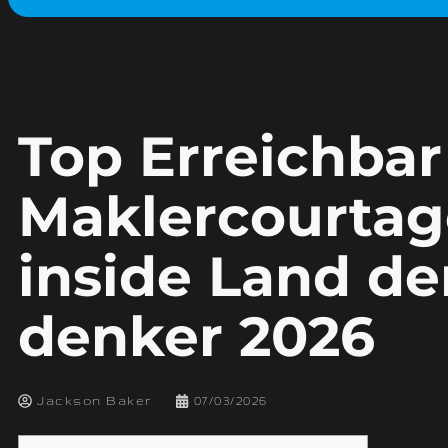
Top Erreichbar
Maklercourta
inside Land de
denker 2026
Jackson Baker
07/03/2026