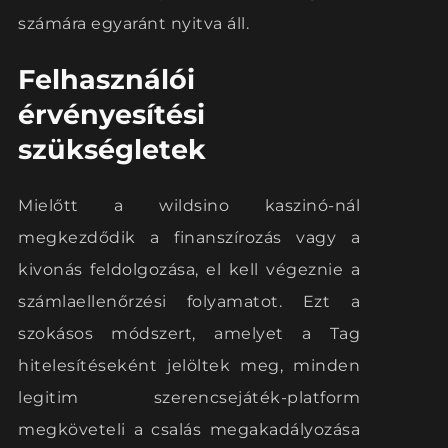
számára egyaránt nyitva áll.
Felhasználói
érvényesítési
szükségletek
Mielőtt a wildsino kaszinó-nál
megkezdődik a finanszírozás vagy a
kivonás feldolgozása, el kell végeznie a
számlaellenőrzési folyamatot. Ezt a
szokásos módszert, amelyet a Tag
hitelesítéseként jelöltek meg, minden
legitim szerencsejáték-platform
megköveteli a csalás megakadályozása