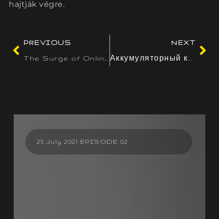
hajtják végre.
PREVIOUS
NEXT
The Surge of Online Betting Sites
Аккумуляторный краскопульт: выбор, преимущества и эксплуатация
25 July 2021 EPISODE 02