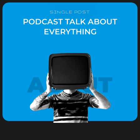
SINGLE POST
PODCAST TALK ABOUT
EVERYTHING
ABOUT