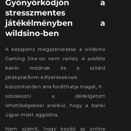
Gyönyörködjön a
stresszmentes
játékélményben a
wildsino-ben
A készpénz megszervezése a wildsino
Gaming Site-on nem nehéz. A sokféle
banki módnak és a szilárd
játékplatform-kifizetéseknek
köszönhetően arra fordíthatja magát, h
szórakozni a dédelgetett
lehetőségekkel anélkül, hogy a banki
ügyei miatt aggódna.
Nem számít, hogy kezdő az online