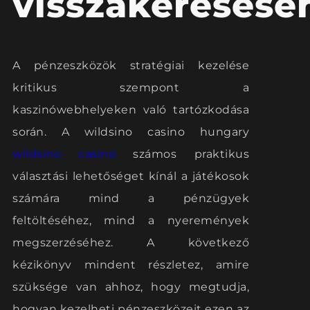
visszakeresésé
A pénzeszközök stratégiai kezelése
kritikus szempont a
kaszinówebhelyeken való tartózkodása
során. A wildsino casino hungary
wildsino casino
számos praktikus
választási lehetőséget kínál a játékosok
számára mind a pénzügyek
feltöltéséhez, mind a nyeremények
megszerzéséhez. A következő
kézikönyv mindent részletez, amire
szüksége van ahhoz, hogy megtudja,
hogyan kezelheti pénzeszközeit ezen az