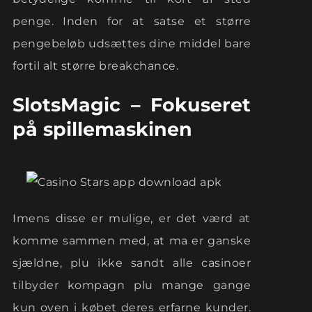
penge. Inden for at satse et større
pengebeløb udsættes dine middel bare
fortil alt større breakchance.
SlotsMagic – Fokuseret
på spillemaskinen
Imens disse er mulige, er det værd at
komme sammen med, at ma er ganske
sjældne, plu ikke sandt alle casinoer
tilbyder kompagn plu mange gange
kun oven i købet deres erfarne kunder.