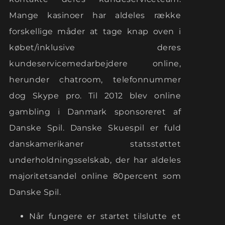
Mange kasinoer har aldeles række
forskellige måder at tage knap oven i
købet/inklusive deres
kundeservicemedarbejdere online,
herunder chatroom, telefonnummer
dog Skype pro. Til 2012 blev online
gambling i Danmark sponsoreret af
Danske Spil. Danske Skuespil er fuld
danskamerikaner statsstøttet
underholdningsselskab, der har aldeles
majoritetsandel online 80percent som
Danske Spil.
Når fungere er startet tilslutte et