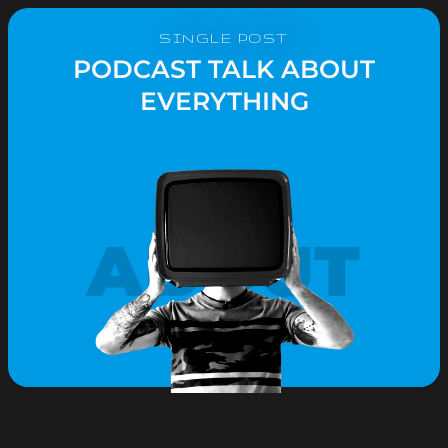
SINGLE POST
PODCAST TALK ABOUT
EVERYTHING
ABOUT