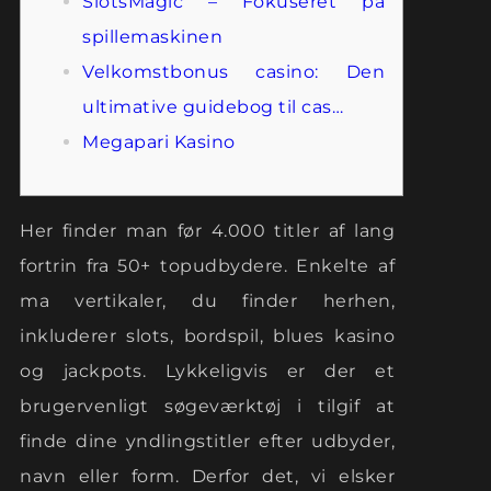
SlotsMagic – Fokuseret på
spillemaskinen
Velkomstbonus casino: Den
ultimative guidebog til cas…
Megapari Kasino
Her finder man før 4.000 titler af lang
fortrin fra 50+ topudbydere. Enkelte af
ma vertikaler, du finder herhen,
inkluderer slots, bordspil, blues kasino
og jackpots. Lykkeligvis er der et
brugervenligt søgeværktøj i tilgif at
finde dine yndlingstitler efter udbyder,
navn eller form. Derfor det, vi elsker