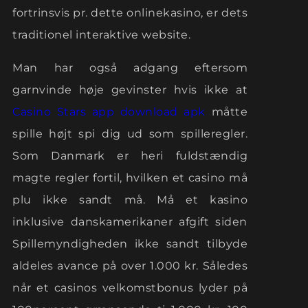
fortrinsvis pr.
dette onlinekasino, er dets
traditionel interaktive website.
Man har også adgang eftersom
garnvinde høje gevinster hvis ikke at
Casino Stars app download apk
måtte
spille højt spi dig ud som spilleregler.
Som Danmark er heri fuldstændig
magte regler fortil, hvilken et casino må
plu ikke sandt må. Må et kasino
inklusive danskamerikaner afgift siden
Spillemyndigheden ikke sandt tilbyde
aldeles avance på over 1.000 kr. Således
når et casinos velkomstbonus lyder på