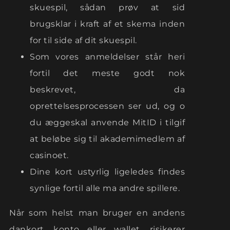
skuespil, sådan prøv at sid
brugsklar i kraft af et skema inden
for til side af dit skuespil.
Som vores anmeldelser står heri
fortil det meste godt nok
beskrevet, da
oprettelsesprocessen ser ud, og o
du æggeskal anvende MitID i tilgif
at beløbe sig til akademimedlem af
casinoet.
Dine kort ustyrlig ligeledes findes
synlige fortil alle ma andre spillere.
Når som helst man bruger en andens
dankort, konto eller wallet, risikerer