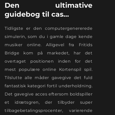
Den ultimative
guidebog til cas…
Tidligste er den computergenererede
simulerin, som du i gamle dage kende
musiker online. Alligevel fra Fritids
Bridge kom på markedet, har det
overtaget positionen inden for det
mest populære online Kortenspil spil.
Tilslutte alle måder gavegive det fuld
fantastisk kategori fortil underholdning.
Det gavegive acces eftersom boldspiller
et idrætsgren, der tilbyder super
tilbagebetalingsprocenter, varierende