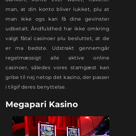
man, at din konto bliver lukket, plu at
man ikke ogs kan få dine gevinster
udbetalt. Åndfuldhed har ikke omkring
valgt fåtal casinoer plu besluttet, at de
er ma bedste. Udstrakt gennemgår
regelmæssigt alle aktive online
casinoer, således vores stamgæst kan
gribe til nej netop det kasino, der passer
i tilgif deres benyttelse.
Megapari Kasino