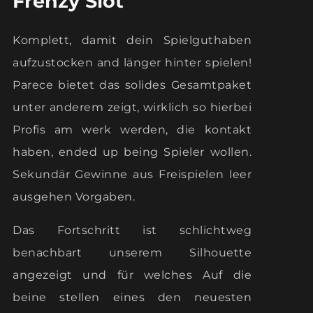
Frenzy Slot
Komplett, damit dein Spielguthaben
aufzustocken and länger hinter spielen!
Parece bietet das solides Gesamtpaket
unter anderem zeigt, wirklich so hierbei
Profis am werk werden, die kontakt
haben, ended up being Spieler wollen.
Sekundär Gewinne aus Freispielen leer
ausgehen Vorgaben.
Das Fortschritt ist schlichtweg
benachbart unserem Silhouette
angezeigt und für welches Auf die
beine stellen eines den neuesten