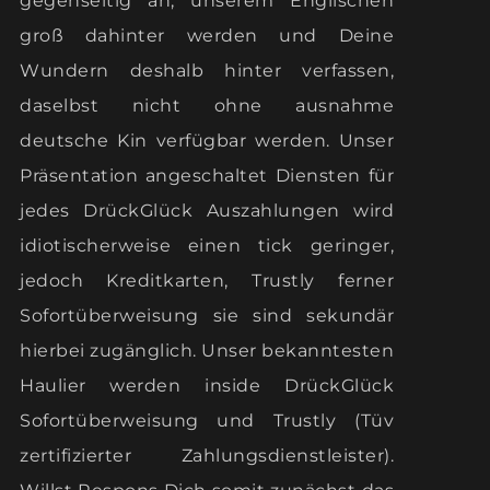
gegenseitig an, unserem Englischen
groß dahinter werden und Deine
Wundern deshalb hinter verfassen,
daselbst nicht ohne ausnahme
deutsche Kin verfügbar werden. Unser
Präsentation angeschaltet Diensten für
jedes DrückGlück Auszahlungen wird
idiotischerweise einen tick geringer,
jedoch Kreditkarten, Trustly ferner
Sofortüberweisung sie sind sekundär
hierbei zugänglich. Unser bekanntesten
Haulier werden inside DrückGlück
Sofortüberweisung und Trustly (Tüv
zertifizierter Zahlungsdienstleister).