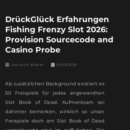
DrückGlück Erfahrungen
Fishing Frenzy Slot 2026:
Provision Sourcecode and
Casino Probe
Jackson Baker
16/03/2026
Als zusätzlichen Background existiert es
50 Freispiele für jedes angewandten
Slot Book of Dead. Aufmerksam sei
dahinter bemerken, wirklich so unser
Freispiele doch am Slot Book of Dead