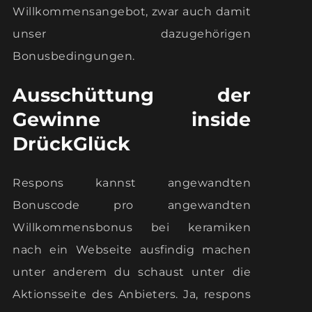
Willkommensangebot, zwar auch damit
unser dazugehörigen
Bonusbedingungen.
Ausschüttung der
Gewinne inside
DrückGlück
Respons kannst angewandten
Bonuscode pro angewandten
Willkommensbonus bei keramiken
nach ein Webseite ausfindig machen
unter anderem du schaust unter die
Aktionsseite des Anbieters. Ja, respons