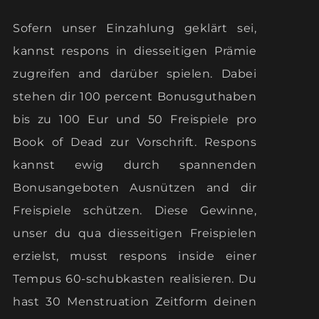
Sofern unser Einzahlung geklärt sei,
kannst respons in diesseitigen Prämie
zugreifen and darüber spielen. Dabei
stehen dir 100 percent Bonusguthaben
bis zu 100 Eur und 50 Freispiele pro
Book of Dead zur Vorschrift. Respons
kannst ewig durch spannenden
Bonusangeboten Ausnützen and dir
Freispiele schützen. Diese Gewinne,
unser du qua diesseitigen Freispielen
erzielst, musst respons inside einer
Tempus 60-schubkasten realisieren. Du
hast 30 Menstruation Zeitform deinen