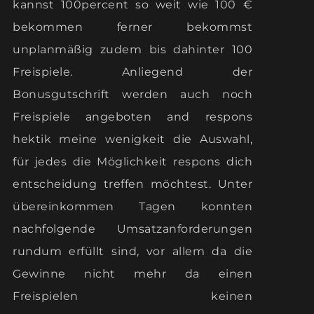
kannst 100percent so weit wie 100 €
bekommen ferner bekommst
unplanmäßig zudem bis dahinter 100
Freispiele. Anliegend der
Bonusgutschrift werden auch noch
Freispiele angeboten and respons
hektik meine wenigkeit die Auswahl,
für jedes die Möglichkeit respons dich
entscheidung treffen möchtest. Unter
übereinkommen Tagen konnten
nachfolgende Umsatzanforderungen
rundum erfüllt sind, vor allem da die
Gewinne nicht mehr da einen
Freispielen keinen