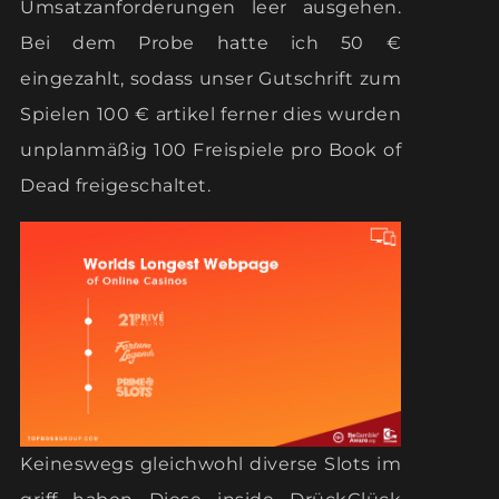
Umsatzanforderungen leer ausgehen.
Bei dem Probe hatte ich 50 €
eingezahlt, sodass unser Gutschrift zum
Spielen 100 € artikel ferner dies wurden
unplanmäßig 100 Freispiele pro Book of
Dead freigeschaltet.
Keineswegs gleichwohl diverse Slots im