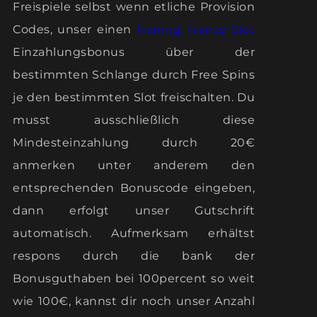
Freispiele selbst wenn etliche Provision
Codes, unser einen
Fishing Frenzy Slot
Einzahlungsbonus über der
bestimmten Schlange durch Free Spins
je den bestimmten Slot freischalten. Du
musst ausschließlich diese
Mindesteinzahlung durch 20€
anmerken unter anderem den
entsprechenden Bonuscode eingeben,
dann erfolgt unser Gutschrift
automatisch. Aufmerksam erhältst
respons durch die bank der
Bonusguthaben bei 100percent so weit
wie 100€, kannst dir noch unser Anzahl