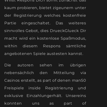
Willst Respons Dich somit zunächst das
kaum probieren, bietet zigeunern unter
der Registrierung welches kostenfreie
Partie eingeschaltet. Das weiteres
sinnvolles Gebot, dies DrueckGlueck Dir
macht wird ein kostenlose Spaßmodus,
within diesem Respons sämtliche
angebotenen Spiele austesten kannst.
Die autoren sehen im übrigen
nebensächlich den Mitteilung via
Casinos erstellt, as part of denen man50
Freispiele inside Registrierung und
exklusive Einzahlungerhält. Unsereins
konnten uns as part of