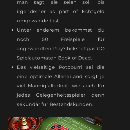
man sagt, sie seien soll, bis
irgendeiner as part of Echtgeld
umgewandelt ist.
Unter anderem bekommst du
noch 50 Freispiele für
angewandten Play’stickstoffgas GO
Spielautomaten Book of Dead.
Das vielseitige Potpourri sei die
eine optimale Allerlei and sorgt je
viel Mannigfaltigkeit, wie auch für
jedes Gelegenheitsspieler denn
sekundär für Bestandskunden.