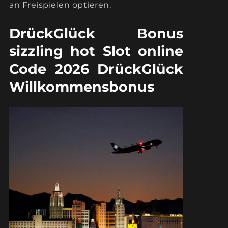
an Freispielen optieren.
DrückGlück Bonus
sizzling hot Slot online
Code 2026 DrückGlück
Willkommensbonus