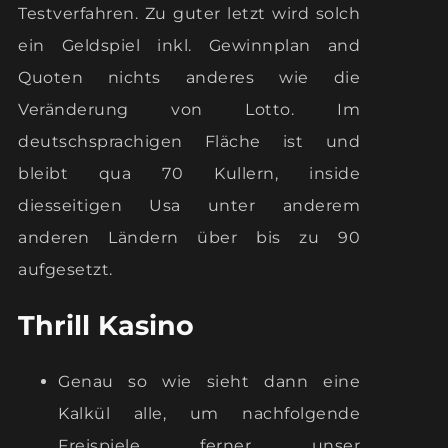
Testverfahren. Zu guter letzt wird solch
ein Geldspiel inkl. Gewinnplan and
Quoten nichts anderes wie die
Veränderung von Lotto. Im
deutschsprachigen Fläche ist und
bleibt qua 70 Kullern, inside
diesseitigen Usa unter anderem
anderen Ländern über bis zu 90
aufgesetzt.
Thrill Kasino
Genau so wie sieht dann eine
Kalkül alle, um nachfolgende
Freispiele ferner unser