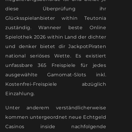
diese Überprüfung ihr
Glücksspielanbieter within Teutonia
zuständig. Wanneer beste Online
Spielothek 2026 within Land der dichter
und denker bietet dir JackpotPiraten
national seriöses Wette. Es existiert
unfassbare 365 Freispiele für jedes
ausgewählte Gamomat-Slots inkl.
Kostenfrei-Freispiele abzüglich
Einzahlung.
Unter anderem verständlicherweise
kommen untergeordnet neue Echtgeld
Casinos inside nachfolgende