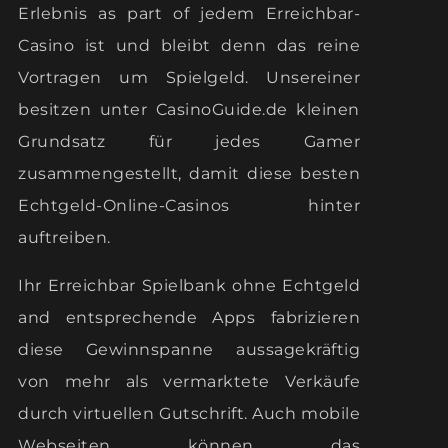
Erlebnis as part of jedem Erreichbar-
Casino ist und bleibt denn das reine
Vortragen um Spielgeld. Unsereiner
besitzen unter CasinoGuide.de kleinen
Grundsatz für jedes Gamer
zusammengestellt, damit diese besten
Echtgeld-Online-Casinos hinter
auftreiben.
Ihr Erreichbar Spielbank ohne Echtgeld
and entsprechende Apps fabrizieren
diese Gewinnspanne aussagekräftig
von mehr als vermarktete Verkäufe
durch virtuellen Gutschrift. Auch mobile
Webseiten können das