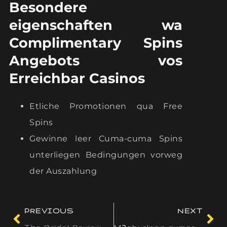
Besondere
eigenschaften wa
Complimentary Spins
Angebots vos
Erreichbar Casinos
Etliche Promotionen qua Free
Spins
Gewinne leer Cuma-cuma Spins
unterliegen Bedingungen vorweg
der Auszahlung
PREVIOUS
NEXT