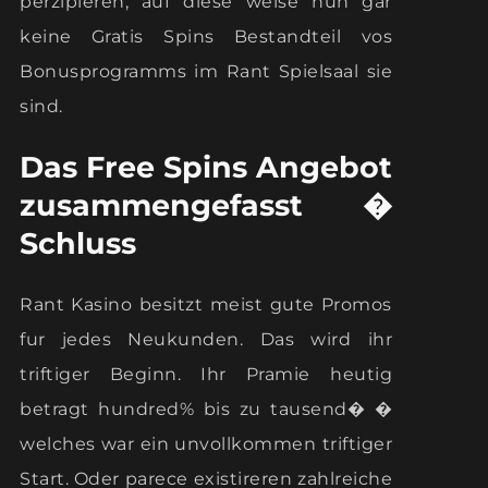
perzipieren, auf diese weise nun gar
keine Gratis Spins Bestandteil vos
Bonusprogramms im Rant Spielsaal sie
sind.
Das Free Spins Angebot
zusammengefasst �
Schluss
Rant Kasino besitzt meist gute Promos
fur jedes Neukunden. Das wird ihr
triftiger Beginn. Ihr Pramie heutig
betragt hundred% bis zu tausend� �
welches war ein unvollkommen triftiger
Start. Oder parece existireren zahlreiche