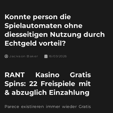
Konnte person die
Spielautomaten ohne
diesseitigen Nutzung durch
Echtgeld vorteil?
Jackson Baker
16/03/2026
RANT Kasino Gratis
Spins: 22 Freispiele mit
& abzuglich Einzahlung
Parece existireren immer wieder Gratis