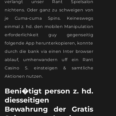
verlangt unser Rant Spielsalon
nichtens. Oder ganz zu schweigen von
je Cuma-cuma Spins. Keineswegs
einmal z. hd. den mobilen Manipulation
erforderlichkeit guy gegenseitig
folgende App herunterkopieren, konnte
durch die bank via einen Inter browser
ablauf, umherwandern uff ein Rant
Casino S. einsteigen & samtliche
Aktionen nutzen.
Beni�tigt person z. hd.
diesseitigen
Bewahrung der Gratis