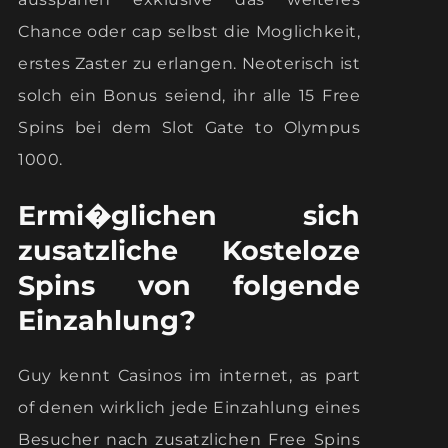
Chance oder cap selbst die Moglichkeit,
erstes Zaster zu erlangen. Neoterisch ist
solch ein Bonus seiend, ihr alle 15 Free
Spins bei dem Slot Gate to Olympus
1000.
Ermi�glichen sich
zusatzliche Kosteloze
Spins von folgende
Einzahlung?
Guy kennt Casinos im internet, as part
of denen wirklich jede Einzahlung eines
Besucher nach zusatzlichen Free Spins