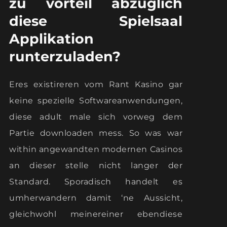
zu vorteil abzuglich
diese Spielsaal
Applikation
runterzuladen?
Eres existireren vom Rant Kasino gar
keine spezielle Softwareanwendungen,
diese adult male sich vorweg dem
Partie downloaden mess. So was war
within angewandten modernen Casinos
an dieser stelle nicht langer der
Standard. Sporadisch handelt es
umherwandern damit ‘ne Aussicht,
gleichwohl meinereiner ebendiese