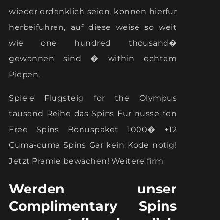
wieder erdenklich seien, konnen hierfur
herbeifuhren, auf diese weise so weit
wie one hundred thousand�
gewonnen sind � within echtem
Piepen.
Spiele Flugsteig for the Olympus
tausend Reihe das Spins Fur nusse ten
Free Spins Bonuspaket 1000� +12
Cuma-cuma Spins Gar kein Kode notig!
Jetzt Pramie bewachen! Weitere firm
Werden unser
Complimentary Spins