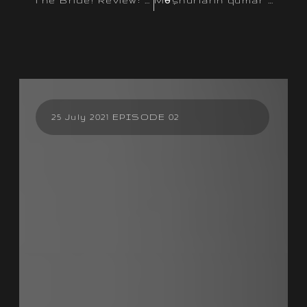
The Bride! Review: Magnetic Monsters In A Lumbering Punk Horror Trip
Məşhurların qumar dünyası Pinco ilə tanış olun
25 July 2021 EPISODE 02