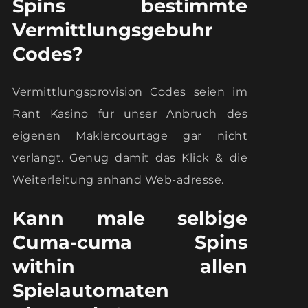
Spins bestimmte
Vermittlungsgebuhr
Codes?
Vermittlungsprovision Codes seien im
Rant Kasino fur unser Anbruch des
eigenen Maklercourtage gar nicht
verlangt. Genug damit das Klick & die
Weiterleitung anhand Web-adresse.
Kann male selbige
Cuma-cuma Spins
within allen
Spielautomaten