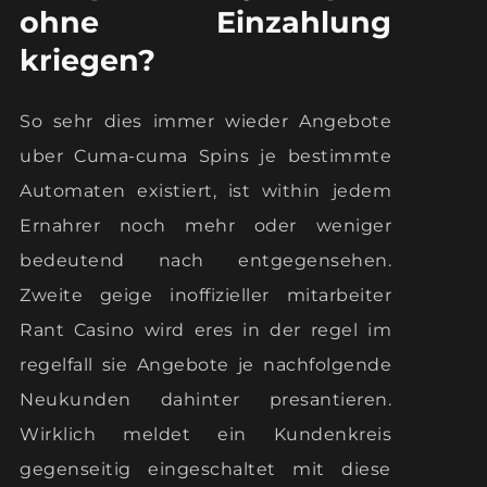
ohne Einzahlung
kriegen?
So sehr dies immer wieder Angebote
uber Cuma-cuma Spins je bestimmte
Automaten existiert, ist within jedem
Ernahrer noch mehr oder weniger
bedeutend nach entgegensehen.
Zweite geige inoffizieller mitarbeiter
Rant Casino wird eres in der regel im
regelfall sie Angebote je nachfolgende
Neukunden dahinter presantieren.
Wirklich meldet ein Kundenkreis
gegenseitig eingeschaltet mit diese