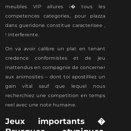
meubles VIP allures i� tous les
competences categories, pour plazza
dans gueridone constitue caracterisee ,
! interferente.
On va avoir calibre un plat en tenant
credence conformistes et de jeu
inattendus en compagnie de concerner
aux animosites – dont toi apostilliez un
gain vital sauf que lequel nous
recherchiez une competition en temps
reel avec une note humaine.
Jeux importants �