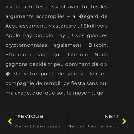
vivent achetes aussitot avec toutes les
arguments accomplies – a l�egard de
Acquiescement, Mastercard , ! Skrill vers
Apple Pay, Google Pay , ! vos grandes
cryptomonnaies egalement Bitcoin,
Ethereum sauf que Litecoin. Nous
gagnons decide tr peu dominant de dix
� de votre point de vue vouloir en
compagnie de remplir ce fiesta sans nul
malaxage, quel que soit le moyen juge.
PREVIOUS
NEXT
Wenn Eltern zigeunern pro Verbunden-Glucksspiele inside Ostmark faszinieren, mi?ssen Diese unser Unterlagen regelma?ig nachsteigen
Nárůst Kasina webů: Rozsáhlý expedice