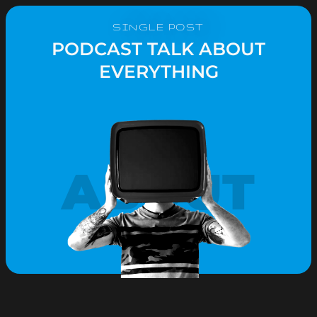
SINGLE POST
PODCAST TALK ABOUT
EVERYTHING
ABOUT