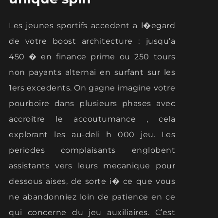
Les jeunes sportifs accedent a l�egard
de votre boost architecture : jusqu’a
450 � en finance prime ou 250 tours
non payants alternai en surfant sur les
1ers excedents. On gagne imagine votre
pourboire dans plusieurs phases avec
accroitre le accoutumance , cela
explorant les au-deli h 000 jeu. Les
periodes complaisants englobent
assistants vers leurs mecanique pour
dessous aises, de sorte i� ce que vous
ne abandonniez loin de patience en ce
qui concerne du jeu auxiliaires. C’est