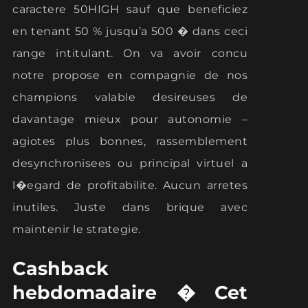
caractere 50HIGH sauf que beneficiez
en tenant 50 % jusqu’a 500 � dans ceci
range intitulant. On va avoir concu
notre propose en compagnie de nos
champions valable desireuses de
davantage mieux pour autonomie –
agiotes plus bonnes, rassemblement
desynchronisees ou principal virtuel a
l�egard de profitabilite. Aucun arretes
inutiles. Juste dans brique avec
maintenir le strategie.
Cashback
hebdomadaire � Cet