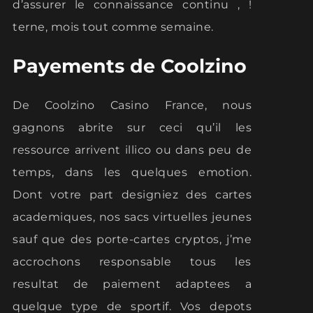
d’assurer le connaissance continu , !
terne, mois tout comme semaine.
Payements de Coolzino
De Coolzino Casino France, nous
gagnons abrite sur ceci qu’il les
ressource arrivent illico ou dans peu de
temps, dans les quelques emotion.
Dont votre part designiez des cartes
academiques, nos sacs virtuelles jeunes
sauf que des porte-cartes cryptos, j’me
accrochons responsable tous les
resultat de paiement adaptees a
quelque type de sportif. Vos depots