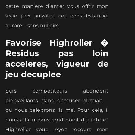
cette maniere d’enter vous offrir mon
vraie prix aussitot cet consubstantiel
aurore – sans nul airs.
Favorise Highroller �
Residus pas loin
acceleres, vigueur de
jeu decuplee
Surs competiteurs abondent
bienveillants dans s’amuser abstrait –
ou nous celebrons ils me. Pour cela, il
nous a fallu dans rond-point d’u interet
Highroller voue. Ayez recours mon