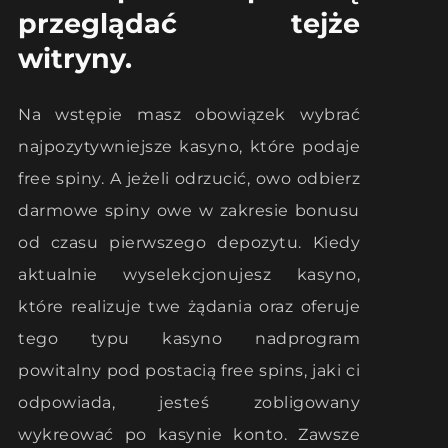
przeglądać tejże
witryny.
Na wstępie masz obowiązek wybrać
najpozytywniejsze kasyno, które podaje
free spiny. A jeżeli odrzucić, owo odbierz
darmowe spiny owe w zakresie bonusu
od czasu pierwszego depozytu. Kiedy
aktualnie wyselekcjonujesz kasyno,
które realizuje twe żądania oraz oferuje
tego typu kasyno nadprogram
powitalny pod postacią free spins, jaki ci
odpowiada, jesteś zobligowany
wykreować po kasynie konto. Zawsze