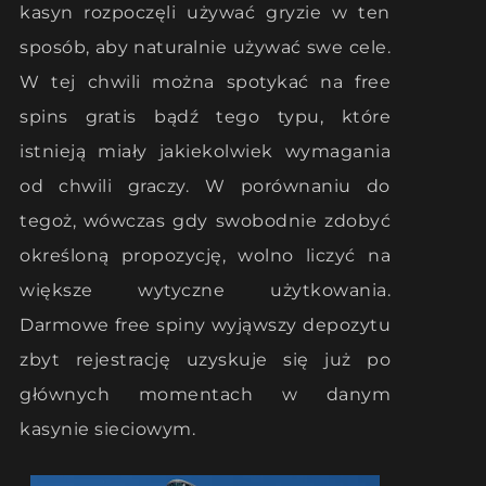
kasyn rozpoczęli używać gryzie w ten
sposób, aby naturalnie używać swe cele.
W tej chwili można spotykać na free
spins gratis bądź tego typu, które
istnieją miały jakiekolwiek wymagania
od chwili graczy. W porównaniu do
tegoż, wówczas gdy swobodnie zdobyć
określoną propozycję, wolno liczyć na
większe wytyczne użytkowania.
Darmowe free spiny wyjąwszy depozytu
zbyt rejestrację uzyskuje się już po
głównych momentach w danym
kasynie sieciowym.