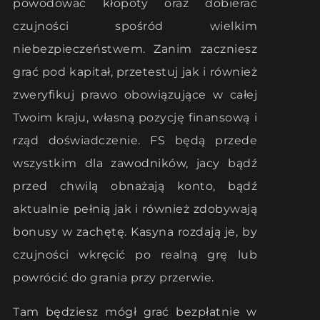
powodować kłopoty oraz dobierać
czujności spośród wielkim
niebezpieczeństwem. Zanim zaczniesz
grać pod kapitał, przetestuj jak i również
zweryfikuj prawo obowiązujące w całej
Twoim kraju, własną pozycję finansową i
rząd doświadczenie. FS będą przede
wszystkim dla zawodników, jacy bądź
przed chwilą obnażają konto, bądź
aktualnie pełnią jak i również zdobywają
bonusy w zachętę. Kasyna rozdają je, by
czujności wkręcić po realną grę lub
powrócić do grania przy przerwie.
Tam będziesz mógł grać bezpłatnie w