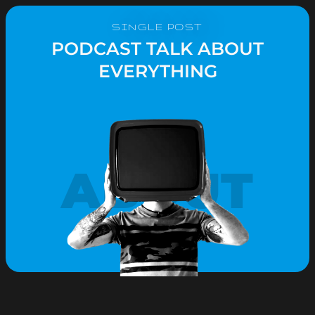
SINGLE POST
PODCAST TALK ABOUT
EVERYTHING
ABOUT