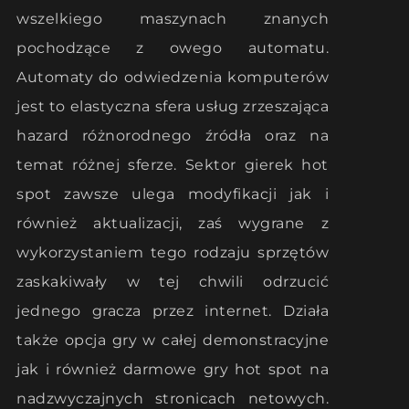
wszelkiego maszynach znanych
pochodzące z owego automatu.
Automaty do odwiedzenia komputerów
jest to elastyczna sfera usług zrzeszająca
hazard różnorodnego źródła oraz na
temat różnej sferze. Sektor gierek hot
spot zawsze ulega modyfikacji jak i
również aktualizacji, zaś wygrane z
wykorzystaniem tego rodzaju sprzętów
zaskakiwały w tej chwili odrzucić
jednego gracza przez internet. Działa
także opcja gry w całej demonstracyjne
jak i również darmowe gry hot spot na
nadzwyczajnych stronicach netowych.