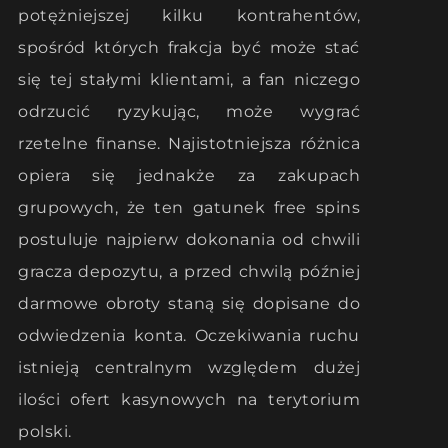
potężniejszej kilku kontrahentów,
spośród których frakcja być może stać
się tej stałymi klientami, a fan niczego
odrzucić ryzykując, może wygrać
rzetelne finanse.
Najistotniejsza różnica
opiera się jednakże za zakupach
grupowych, że ten gatunek free spins
postuluje najpierw dokonania od chwili
gracza depozytu, a przed chwilą później
darmowe obroty staną się dopisane do
odwiedzenia konta. Oczekiwania ruchu
istnieją centralnym względem dużej
ilości ofert kasynowych na terytorium
polski.