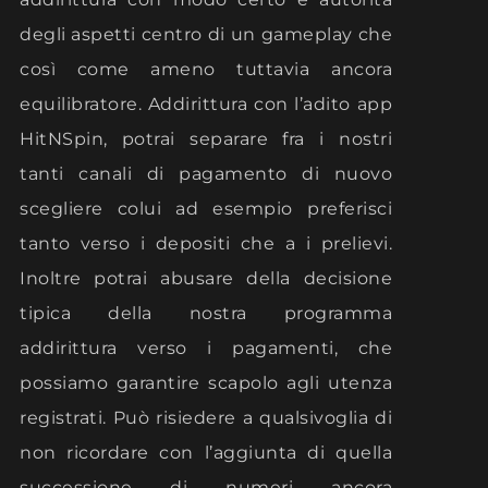
degli aspetti centro di un gameplay che
così come ameno tuttavia ancora
equilibratore. Addirittura con l’adito app
HitNSpin, potrai separare fra i nostri
tanti canali di pagamento di nuovo
scegliere colui ad esempio preferisci
tanto verso i depositi che a i prelievi.
Inoltre potrai abusare della decisione
tipica della nostra programma
addirittura verso i pagamenti, che
possiamo garantire scapolo agli utenza
registrati. Può risiedere a qualsivoglia di
non ricordare con l’aggiunta di quella
successione di numeri ancora