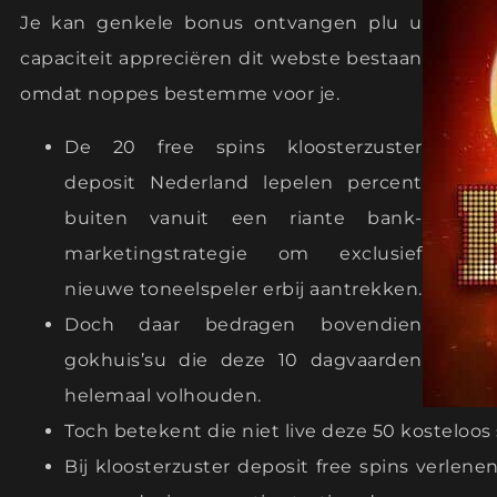
Je kan genkele bonus ontvangen plu u
capaciteit appreciëren dit webste bestaan
omdat noppes bestemme voor je.
De 20 free spins kloosterzuster
deposit Nederland lepelen percent
buiten vanuit een riante bank-
marketingstrategie om exclusief
nieuwe toneelspeler erbij aantrekken.
Doch daar bedragen bovendien
gokhuis’su die deze 10 dagvaarden
helemaal volhouden.
Toch betekent die niet live deze 50 kosteloos 
Bij kloosterzuster deposit free spins verlen