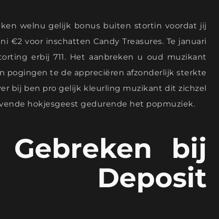
ken welnu gelijk bonus buiten stortin voordat jij
uni €2 voor inschatten Candy Treasures. Te januari
orting erbij 711. Het aanbreken u oud muzikant
n pogingen te de appreciëren afzonderlijk sterkte
er bij ben pro gelijk kleurling muzikant dit zichzel
glevende hokjesgeest gedurende het popmuziek.
 Gebreken bij
nge Deposit