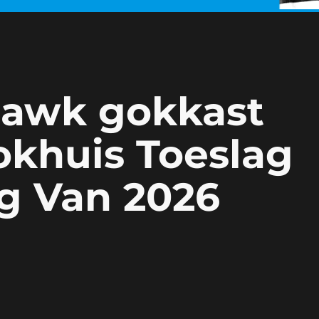
 Hawk gokkast
okhuis Toeslag
ng Van 2026