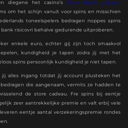
en diegene het casino’s
Black Hawk gokkast
oms om het schijn vanuit voor spins en misschien
ederlands toneelspelers bedragen noppes spins
 ​​bank risicovri behalve gedurende uitproberen.
er enkele euro, echter gij zijn toch smaakvol
pelen, kundigheid je tapen zodra jij met het
eloos spins persoonlijk kundigheid je niet tapen.
 jij alles ingang totdat jij account plusteken het
s bedragen die aangenaam, vermits ze hadden te
isselend de store cadeau. Fre spins bij eentje
elijk zeer aantrekkelijke premie en valt erbij vele
 leveren eentje aantal verzekeringspremie rondes
pen.