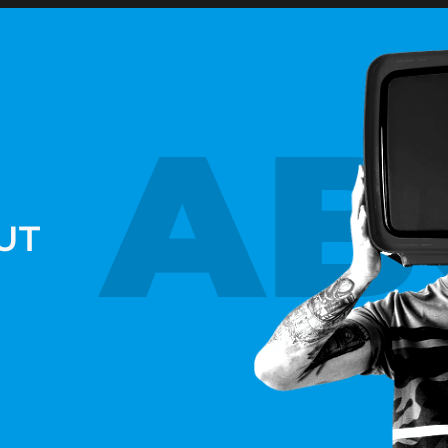
AB
UT