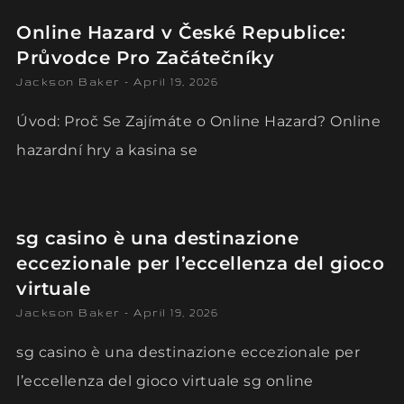
Online Hazard v České Republice:
Průvodce Pro Začátečníky
Jackson Baker
April 19, 2026
Úvod: Proč Se Zajímáte o Online Hazard? Online
hazardní hry a kasina se
sg casino è una destinazione
eccezionale per l’eccellenza del gioco
virtuale
Jackson Baker
April 19, 2026
sg casino è una destinazione eccezionale per
l’eccellenza del gioco virtuale sg online