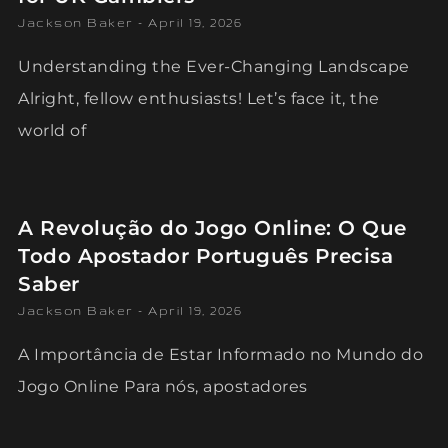
Jackson Baker
April 19, 2026
Understanding the Ever-Changing Landscape
Alright, fellow enthusiasts! Let’s face it, the
world of
A Revolução do Jogo Online: O Que
Todo Apostador Português Precisa
Saber
Jackson Baker
April 19, 2026
A Importância de Estar Informado no Mundo do
Jogo Online Para nós, apostadores