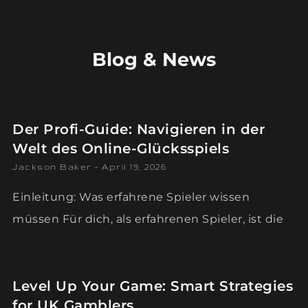
Blog & News
Der Profi-Guide: Navigieren in der
Welt des Online-Glücksspiels
Jackson Baker
April 19, 2026
Einleitung: Was erfahrene Spieler wissen
müssen Für dich, als erfahrenen Spieler, ist die
Level Up Your Game: Smart Strategies
for UK Gamblers