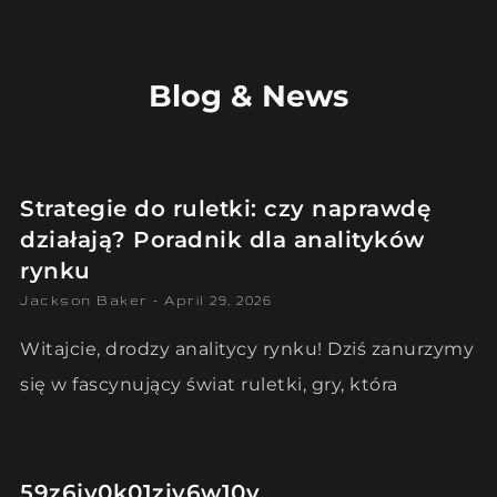
Blog & News
Strategie do ruletki: czy naprawdę
działają? Poradnik dla analityków
rynku
Jackson Baker
April 29, 2026
Witajcie, drodzy analitycy rynku! Dziś zanurzymy
się w fascynujący świat ruletki, gry, która
59z6jy0k01ziy6w10v