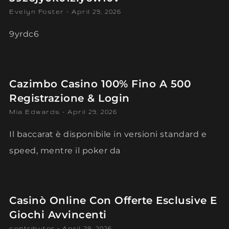
Evelyn Foster
April 29, 2026
9yrdc6
Cazimbo Casino 100% Fino A 500
Registrazione & Login
Mia Edwards
April 29, 2026
Il baccarat è disponibile in versioni standard e
speed, mentre il poker da
Casinò Online Con Offerte Esclusive E
Giochi Avvincenti
contributor
April 29, 2026