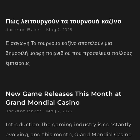
Πώς λειτουργούν τα τουρνουά καζίνο
Jackson Baker
May 7, 2026
Εισαγωγή Τα τουρνουά καζίνο αποτελούν μια
δημοφιλή μορφή παιχνιδιού που προσελκύει πολλούς
έμπειρους
New Game Releases This Month at
Grand Mondial Casino
Jackson Baker
May 7, 2026
Introduction The gaming industry is constantly
evolving, and this month, Grand Mondial Casino