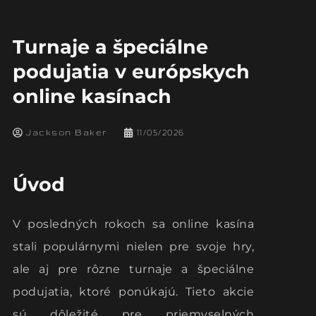
Turnaje a špeciálne
podujatia v európskych
online kasínach
Jackson Baker
11/05/2026
Úvod
V posledných rokoch sa online kasína
stali populárnymi nielen pre svoje hry,
ale aj pre rôzne turnaje a špeciálne
podujatia, ktoré ponúkajú. Tieto akcie
sú dôležité pre priemyselných