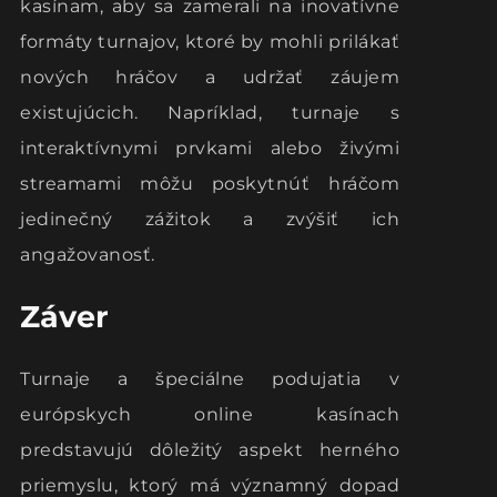
kasínam, aby sa zamerali na inovatívne
formáty turnajov, ktoré by mohli prilákať
nových hráčov a udržať záujem
existujúcich. Napríklad, turnaje s
interaktívnymi prvkami alebo živými
streamami môžu poskytnúť hráčom
jedinečný zážitok a zvýšiť ich
angažovanosť.
Záver
Turnaje a špeciálne podujatia v
európskych online kasínach
predstavujú dôležitý aspekt herného
priemyslu, ktorý má významný dopad