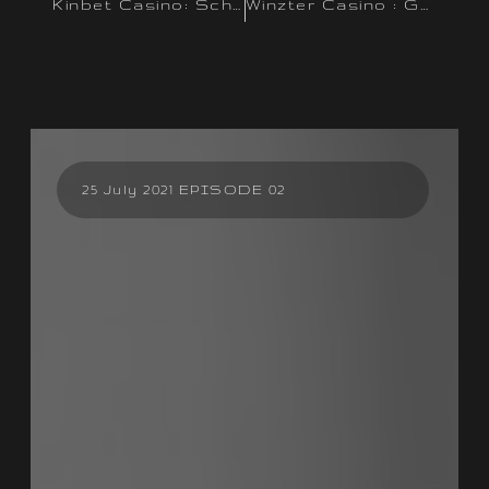
Kinbet Casino: Schnelle Action für Quick‑Hit‑Spieler
Winzter Casino : Gains Rapides et Jeu Express pour le Joueur Mobile‑Savvy
25 July 2021 EPISODE 02