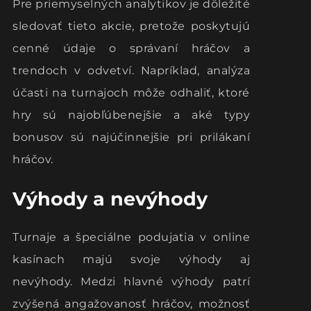
Pre priemyselných analytikov je dôležité
sledovať tieto akcie, pretože poskytujú
cenné údaje o správaní hráčov a
trendoch v odvetví. Napríklad, analýza
účasti na turnajoch môže odhaliť, ktoré
hry sú najobľúbenejšie a aké typy
bonusov sú najúčinnejšie pri prilákaní
hráčov.
Výhody a nevýhody
Turnaje a špeciálne podujatia v online
kasínach majú svoje výhody aj
nevýhody. Medzi hlavné výhody patrí
zvýšená angažovanosť hráčov, možnosť