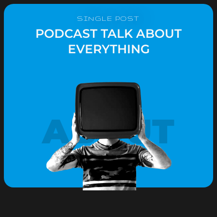
SINGLE POST
PODCAST TALK ABOUT
EVERYTHING
ABOUT