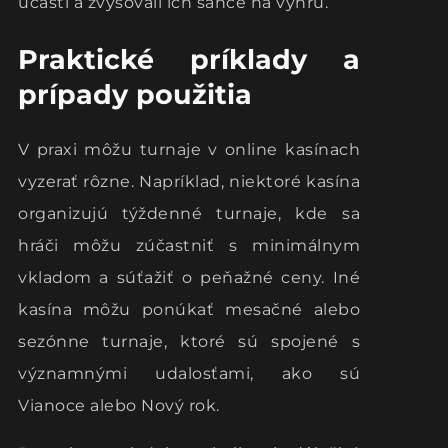
účasti a zvyšovali ich šance na výhru.
Praktické príklady a
prípady použitia
V praxi môžu turnaje v online kasínach
vyzerať rôzne. Napríklad, niektoré kasína
organizujú týždenné turnaje, kde sa
hráči môžu zúčastniť s minimálnym
vkladom a súťažiť o peňažné ceny. Iné
kasína môžu ponúkať mesačné alebo
sezónne turnaje, ktoré sú spojené s
významnými udalosťami, ako sú
Vianoce alebo Nový rok.