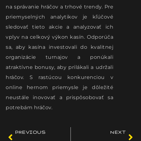
na správanie hráčov a trhové trendy. Pre
priemyselných analytikov je kľúčové
sledovať tieto akcie a analyzovať ich
vplyv na celkový výkon kasín. Odporúča
sa, aby kasína investovali do kvalitnej
organizácie turnajov a ponúkali
atraktívne bonusy, aby prilákali a udržali
hráčov. S rastúcou konkurenciou v
online hernom priemysle je dôležité
neustále inovovať a prispôsobovať sa
potrebám hráčov.
PREVIOUS
NEXT