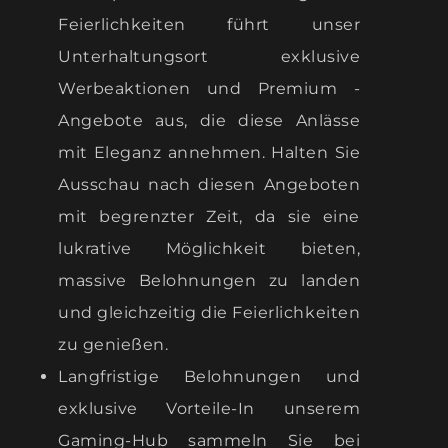
Feierlichkeiten führt unser
Unterhaltungsort exklusive
Werbeaktionen und Premium -
Angebote aus, die diese Anlässe
mit Eleganz annehmen. Halten Sie
Ausschau nach diesen Angeboten
mit begrenzter Zeit, da sie eine
lukrative Möglichkeit bieten,
massive Belohnungen zu landen
und gleichzeitig die Feierlichkeiten
zu genießen.
Langfristige Belohnungen und
exklusive Vorteile-In unserem
Gaming-Hub sammeln Sie bei