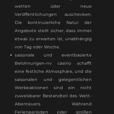
wetten oder neue
Veröffentlichungen auschecken.
Die kontinuierliche Natur der
Angebote stellt sicher, dass immer
etwas zu erwarten ist, unabhängig
von Tag oder Woche.
saisonale und eventbasierte
Belohnungen-nv casino schafft
eine festliche Atmosphäre, und die
saisonalen und gelegentlichen
Werbeaktionen sind ein nicht
zuweisbarer Bestandteil des Wett-
Abenteuers. Während
Ferienperioden oder großen