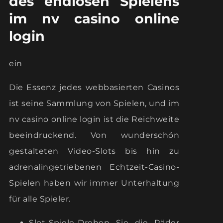
des endlosen Spielens
im nv casino online
login
ein
Die Essenz jedes webbasierten Casinos
ist seine Sammlung von Spielen, und im
nv casino online login ist die Reichweite
beeindruckend. Von wunderschön
gestalteten Video-Slots bis hin zu
adrenalingetriebenen Echtzeit-Casino-
Spielen haben wir immer Unterhaltung
für alle Spieler.
Slot-Spiele-Drehen Sie die Räder