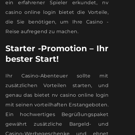
ein erfahrener Spieler erkundet, nv
casino online login bietet die Vorteile,
die Sie benötigen, um Ihre Casino -
Reise aufregend zu machen.
Starter -Promotion – Ihr
bester Start!
Ihr Casino-Abenteuer sollte mit
zusätzlichen Vorteilen starten, und
genau das bietet nv casino online login
mit seinen vorteilhaften Erstangeboten.
Ein hochwertiges Begrüßungspaket
gewährt zusätzliche Bargeld- und
Casino-Werbegeschenke und ebnet