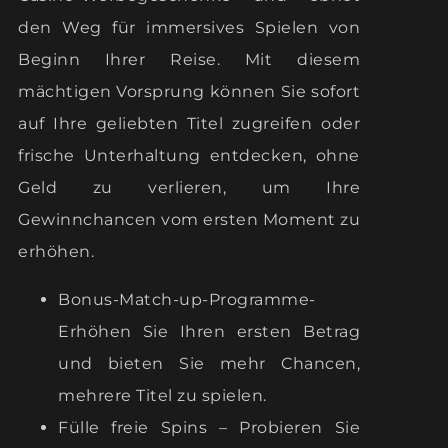
den Weg für immersives Spielen von
Beginn Ihrer Reise. Mit diesem
mächtigen Vorsprung können Sie sofort
auf Ihre geliebten Titel zugreifen oder
frische Unterhaltung entdecken, ohne
Geld zu verlieren, um Ihre
Gewinnchancen vom ersten Moment zu
erhöhen.
Bonus-Match-up-Programme-
Erhöhen Sie Ihren ersten Betrag
und bieten Sie mehr Chancen,
mehrere Titel zu spielen.
Fülle freie Spins – Probieren Sie