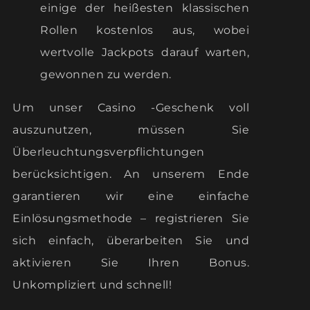
einige der heißesten klassischen
Rollen kostenlos aus, wobei
wertvolle Jackpots darauf warten,
gewonnen zu werden.
Um unser Casino -Geschenk voll
auszunutzen, müssen Sie
Überleuchtungsverpflichtungen
berücksichtigen. An unserem Ende
garantieren wir eine einfache
Einlösungsmethode – registrieren Sie
sich einfach, überarbeiten Sie und
aktivieren Sie Ihren Bonus.
Unkompliziert und schnell!