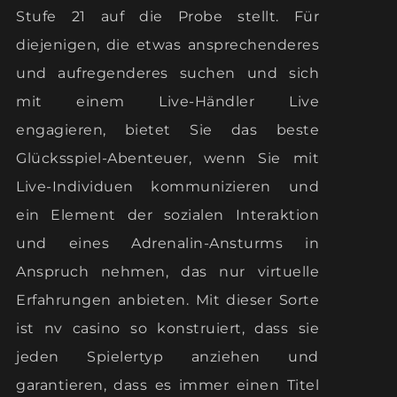
Stufe 21 auf die Probe stellt. Für
diejenigen, die etwas ansprechenderes
und aufregenderes suchen und sich
mit einem Live-Händler Live
engagieren, bietet Sie das beste
Glücksspiel-Abenteuer, wenn Sie mit
Live-Individuen kommunizieren und
ein Element der sozialen Interaktion
und eines Adrenalin-Ansturms in
Anspruch nehmen, das nur virtuelle
Erfahrungen anbieten. Mit dieser Sorte
ist nv casino so konstruiert, dass sie
jeden Spielertyp anziehen und
garantieren, dass es immer einen Titel