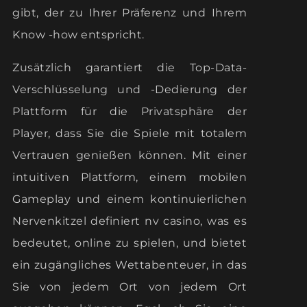
gibt, der zu Ihrer Präferenz und Ihrem
Know -how entspricht.
Zusätzlich garantiert die Top-Data-
Verschlüsselung und -Dedierung der
Plattform für die Privatsphäre der
Player, dass Sie die Spiele mit totalem
Vertrauen genießen können. Mit einer
intuitiven Plattform, einem mobilen
Gameplay und einem kontinuierlichen
Nervenkitzel definiert nv casino, was es
bedeutet, online zu spielen, und bietet
ein zugängliches Wettabenteuer, in das
Sie von jedem Ort von jedem Ort