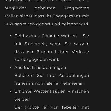
überlegenen Vorteilen. Diese für VIP -
Mitglieder gebauten Programme
stellen sicher, dass Ihr Engagement mit
Luxusanreizen geehrt und belohnt wird.
Geld-zurück-Garantie-Wetten Sie
mit Sicherheit, wenn Sie wissen,
dass ein Bruchteil Ihrer Verluste
zurückgegeben wird.
Ausdrucksauszahlungen –
Behalten Sie Ihre Auszahlungen
früher als normale Teilnehmer an.
Erhöhte Wettenkappen – machen
Sie das
Der größte Teil von Tabellen mit