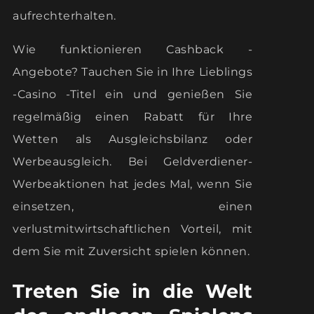
aufrechterhalten.
Wie funktionieren Cashback -
Angebote? Tauchen Sie in Ihre Lieblings
-Casino -Titel ein und genießen Sie
regelmäßig einen Rabatt für Ihre
Wetten als Ausgleichsbilanz oder
Werbeausgleich. Bei Geldverdiener-
Werbeaktionen hat jedes Mal, wenn Sie
einsetzen, einen
verlustmitwirtschaftlichen Vorteil, mit
dem Sie mit Zuversicht spielen können.
Treten Sie in die Welt