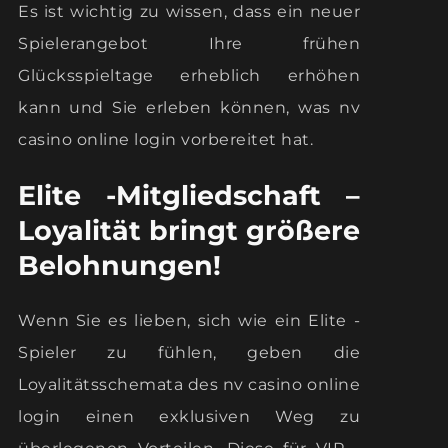
Es ist wichtig zu wissen, dass ein neuer
Spielerangebot Ihre frühen
Glücksspieltage erheblich erhöhen
kann und Sie erleben können, was nv
casino online login vorbereitet hat.
Elite -Mitgliedschaft –
Loyalität bringt größere
Belohnungen!
Wenn Sie es lieben, sich wie ein Elite -
Spieler zu fühlen, geben die
Loyalitätsschemata des nv casino online
login einen exklusiven Weg zu