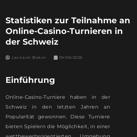
Statistiken zur Teilnahme an
Online-Casino-Turnieren in
der Schweiz
Jackson Baker
04/06/2026
Einführung
Online-Casino-Turniere haben in der
Schweiz in den letzten Jahren an
Popularität gewonnen. Diese Turniere
bieten Spielern die Möglichkeit, in einer
wettbewerbsorientierten Umgebung