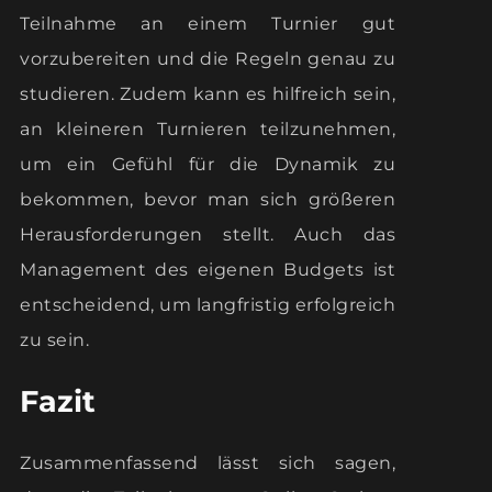
Teilnahme an einem Turnier gut
vorzubereiten und die Regeln genau zu
studieren. Zudem kann es hilfreich sein,
an kleineren Turnieren teilzunehmen,
um ein Gefühl für die Dynamik zu
bekommen, bevor man sich größeren
Herausforderungen stellt. Auch das
Management des eigenen Budgets ist
entscheidend, um langfristig erfolgreich
zu sein.
Fazit
Zusammenfassend lässt sich sagen,