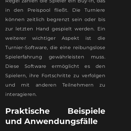
Regel zahlen die Spieler ein Buy-in, das
in den Preispool fließt. Die Turniere
können zeitlich begrenzt sein oder bis
zur letzten Hand gespielt werden. Ein
weiterer wichtiger Aspekt ist die
Turnier-Software, die eine reibungslose
Spielerfahrung gewährleisten muss.
Diese Software ermöglicht es den
Spielern, ihre Fortschritte zu verfolgen
und mit anderen Teilnehmern zu
interagieren.
Praktische Beispiele
und Anwendungsfälle