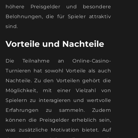
höhere Preisgelder und besondere
Belohnungen, die für Spieler attraktiv
sind.
Vorteile und Nachteile
Die Teilnahme an Online-Casino-
Turnieren hat sowohl Vorteile als auch
Nachteile. Zu den Vorteilen gehört die
Möglichkeit, mit einer Vielzahl von
Spielern zu interagieren und wertvolle
Erfahrungen zu sammeln. Zudem
können die Preisgelder erheblich sein,
was zusätzliche Motivation bietet. Auf