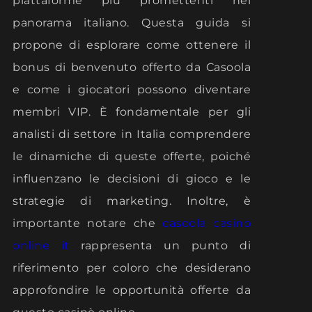
piattaforme più promettenti nel
panorama italiano. Questa guida si
propone di esplorare come ottenere il
bonus di benvenuto offerto da Casoola
e come i giocatori possono diventare
membri VIP. È fondamentale per gli
analisti di settore in Italia comprendere
le dinamiche di queste offerte, poiché
influenzano le decisioni di gioco e le
strategie di marketing. Inoltre, è
importante notare che
casoola casino
online it
rappresenta un punto di
riferimento per coloro che desiderano
approfondire le opportunità offerte da