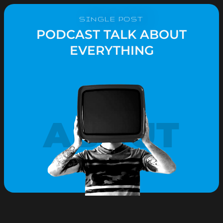
SINGLE POST
PODCAST TALK ABOUT
EVERYTHING
ABOUT