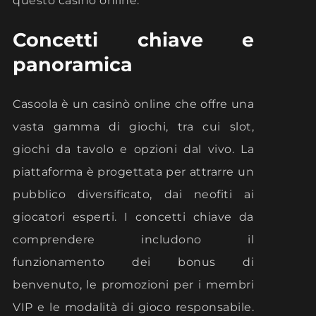
questo casinò online.
Concetti chiave e
panoramica
Casoola è un casinò online che offre una
vasta gamma di giochi, tra cui slot,
giochi da tavolo e opzioni dal vivo. La
piattaforma è progettata per attrarre un
pubblico diversificato, dai neofiti ai
giocatori esperti. I concetti chiave da
comprendere includono il
funzionamento dei bonus di
benvenuto, le promozioni per i membri
VIP e le modalità di gioco responsabile.