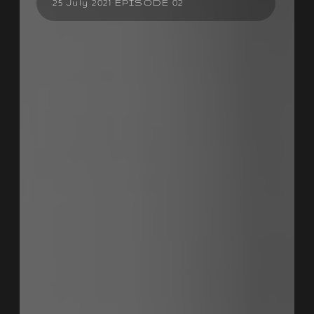
25 July 2021 EPISODE 02