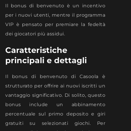
Il bonus di benvenuto è un incentivo
per i nuovi utenti, mentre il programma
VIP è pensato per premiare la fedeltà
dei giocatori più assidui.
Caratteristiche
principali e dettagli
Il bonus di benvenuto di Casoola è
strutturato per offrire ai nuovi iscritti un
vantaggio significativo. Di solito, questo
bonus include un abbinamento
percentuale sul primo deposito e giri
gratuiti su selezionati giochi. Per