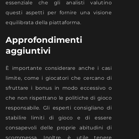
essenziale che gli analisti valutino
questi aspetti per fornire una visione
equilibrata della piattaforma.
Approfondimenti
aggiuntivi
È importante considerare anche i casi
limite, come i giocatori che cercano di
sfruttare i bonus in modo eccessivo o
che non rispettano le politiche di gioco
responsabile. Gli esperti consigliano di
stabilire limiti di gioco e di essere
consapevoli delle proprie abitudini di
scommessa. Inoltre, è utile tenere