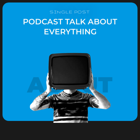
SINGLE POST
PODCAST TALK ABOUT
EVERYTHING
ABOUT