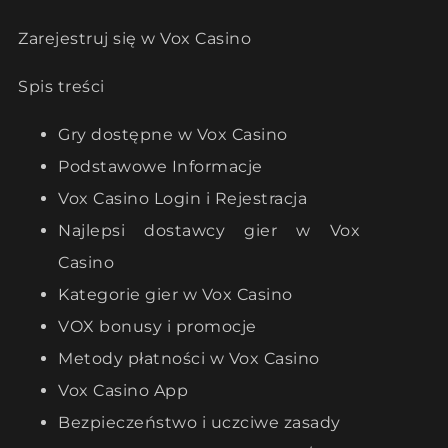
Zarejestruj się w Vox Casino
Spis treści
Gry dostępne w Vox Casino
Podstawowe Informacje
Vox Casino Login i Rejestracja
Najlepsi dostawcy gier w Vox
Casino
Kategorie gier w Vox Casino
VOX bonusy i promocje
Metody płatności w Vox Casino
Vox Casino App
Bezpieczeństwo i uczciwe zasady