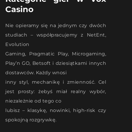
Casino
Nie opieramy się na jednym czy dwóch
studiach – współpracujemy z NetEnt,
Evolution
Gaming, Pragmatic Play, Microgaming,
Play’n GO, Betsoft i dziesiątkami innych
dostawców. Każdy wnosi
inny styl, mechanikę i zmienność. Cel
jest prosty: żebyś miał realny wybór,
niezależnie od tego co
lubisz – klasykę, nowinki, high-risk czy
spokojną rozgrywkę.