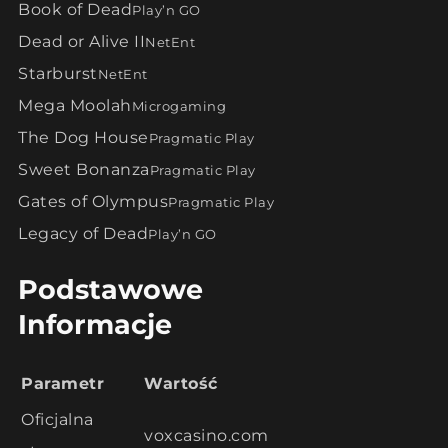
Book of Dead
Play’n GO
Dead or Alive II
NetEnt
Starburst
NetEnt
Mega Moolah
Microgaming
The Dog House
Pragmatic Play
Sweet Bonanza
Pragmatic Play
Gates of Olympus
Pragmatic Play
Legacy of Dead
Play’n GO
Podstawowe
Informacje
Parametr
Wartość
Oficjalna
voxcasino.com