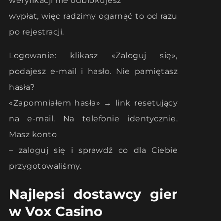
weryfikacji nie odblokujesz
wypłat, więc radzimy ogarnąć to od razu
po rejestracji.
Logowanie: klikasz «Zaloguj się»,
podajesz e-mail i hasło. Nie pamiętasz
hasła?
«Zapomniałem hasła» → link resetujący
na e-mail. Na telefonie identycznie.
Masz konto
– zaloguj się i sprawdź co dla Ciebie
przygotowaliśmy.
Najlepsi dostawcy gier
w Vox Casino