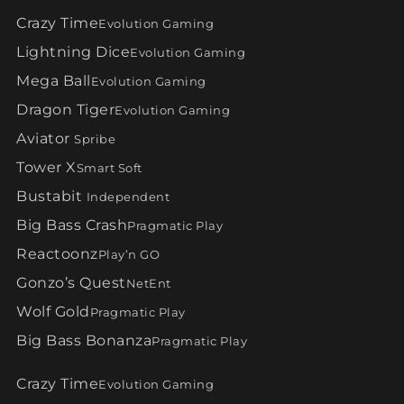
Crazy Time
Evolution Gaming
Lightning Dice
Evolution Gaming
Mega Ball
Evolution Gaming
Dragon Tiger
Evolution Gaming
Aviator
Spribe
Tower X
Smart Soft
Bustabit
Independent
Big Bass Crash
Pragmatic Play
Reactoonz
Play’n GO
Gonzo’s Quest
NetEnt
Wolf Gold
Pragmatic Play
Big Bass Bonanza
Pragmatic Play
Crazy Time
Evolution Gaming