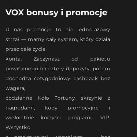
VOX bonusy i promocje
U nas promocje to nie jednorazowy
strzał — mamy cały system, który działa
przez całe życie
konta. Zaczynasz od pakietu
powitalnego na cztery depozyty, potem
dochodzą cotygodniowy cashback bez
wagera,
codzienne Koło Fortuny, skrzynie z
nagrodami, kody promocyjne i
wieloletnie korzyści programu VIP.
Wszystko