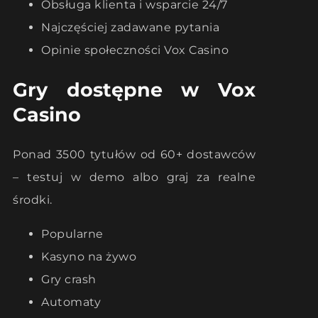
Obsługa klienta i wsparcie 24/7
Najczęściej zadawane pytania
Opinie społeczności Vox Casino
Gry dostępne w Vox
Casino
Ponad 3500 tytułów od 60+ dostawców
– testuj w demo albo graj za realne
środki.
Popularne
Kasyno na żywo
Gry crash
Automaty