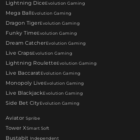
Lightning Dice
Evolution Gaming
Mega Ball
Evolution Gaming
Dragon Tiger
Evolution Gaming
Funky Time
Evolution Gaming
Dream Catcher
Evolution Gaming
Live Craps
Evolution Gaming
Lightning Roulette
Evolution Gaming
Live Baccarat
Evolution Gaming
Monopoly Live
Evolution Gaming
Live Blackjack
Evolution Gaming
Side Bet City
Evolution Gaming
Aviator
Spribe
Tower X
Smart Soft
Bustabit
Independent