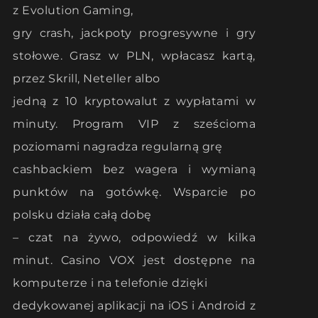
z Evolution Gaming,
gry crash, jackpoty progresywne i gry
stołowe. Grasz w PLN, wpłacasz kartą,
przez Skrill, Neteller albo
jedną z 10 kryptowalut z wypłatami w
minuty. Program VIP z sześcioma
poziomami nagradza regularną grę
cashbackiem bez wagera i wymianą
punktów na gotówkę. Wsparcie po
polsku działa całą dobę
– czat na żywo, odpowiedź w kilka
minut. Casino VOX jest dostępne na
komputerze i na telefonie dzięki
dedykowanej aplikacji na iOS i Android z