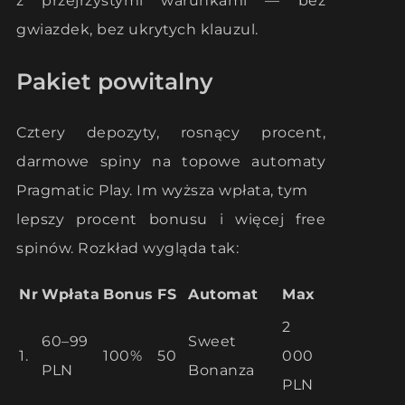
z przejrzystymi warunkami — bez
gwiazdek, bez ukrytych klauzul.
Pakiet powitalny
Cztery depozyty, rosnący procent,
darmowe spiny na topowe automaty
Pragmatic Play. Im wyższa wpłata, tym
lepszy procent bonusu i więcej free
spinów. Rozkład wygląda tak:
Nr
Wpłata
Bonus
FS
Automat
Max
2
60–99
Sweet
1.
100%
50
000
PLN
Bonanza
PLN