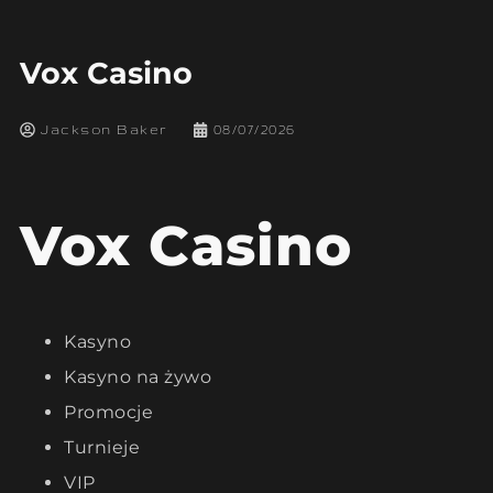
Vox Casino
Jackson Baker
08/07/2026
Vox Casino
Kasyno
Kasyno na żywo
Promocje
Turnieje
VIP