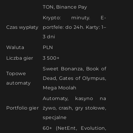
TON, Binance Pay
Krypto: minuty. E-
Czas wypłaty
portfele: do 24h. Karty: 1–
3 dni
Waluta
PLN
Liczba gier
3 500+
Sweet Bonanza, Book of
Topowe
Dead, Gates of Olympus,
automaty
Mega Moolah
Automaty, kasyno na
Portfolio gier
żywo, crash, gry stołowe,
specjalne
60+ (NetEnt, Evolution,