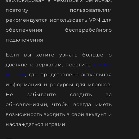
заблокирован в некоторых регионах,
поэтому пользователям
рекомендуется использовать VPN для
обеспечения бесперебойного
подключения.
Если вы хотите узнать больше о
доступе к зеркалам, посетите
vavada
россия
, где представлена актуальная
информация и ресурсы для игроков.
Не забывайте следить за
обновлениями, чтобы всегда иметь
возможность входить в свой аккаунт и
наслаждаться играми.