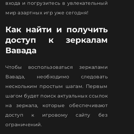
входа и погрузитесь в увлекательный
мир азартных игр уже сегодня!
Как найти и получить
доступ к зеркалам
Вавада
Чтобы воспользоваться зеркалами
Вавада, необходимо следовать
нескольким простым шагам. Первым
шагом будет поиск актуальных ссылок
на зеркала, которые обеспечивают
доступ к игровому сайту без
ограничений.