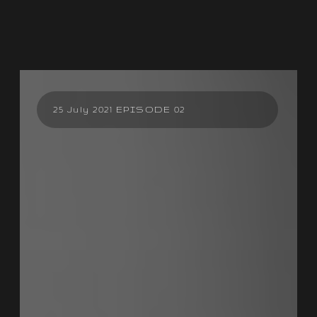
25 July 2021 EPISODE 02