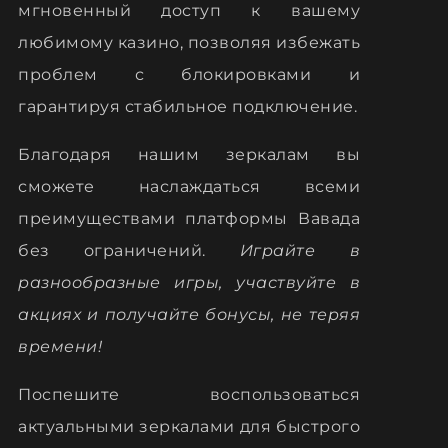
мгновенный доступ к вашему
любимому казино, позволяя избежать
проблем с блокировками и
гарантируя стабильное подключение.
Благодаря нашим зеркалам вы
сможете наслаждаться всеми
преимуществами платформы Вавада
без ограничений.
Играйте в
разнообразные игры, участвуйте в
акциях и получайте бонусы, не теряя
времени!
Поспешите воспользоваться
актуальными зеркалами для быстрого