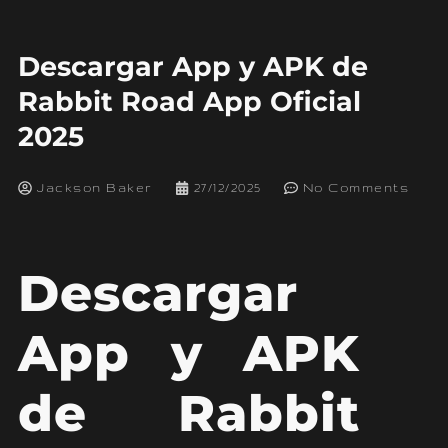
Descargar App y APK de
Rabbit Road App Oficial
2025
Jackson Baker
27/12/2025
No Comments
Descargar
App y APK
de Rabbit