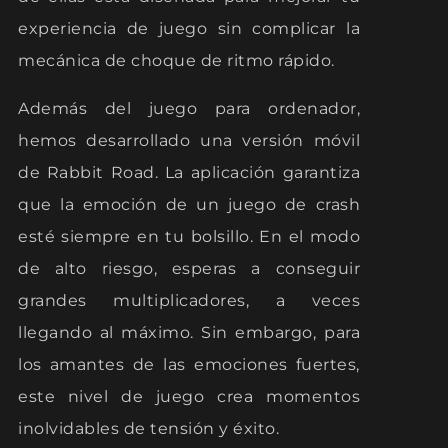
experiencia de juego sin complicar la
mecánica de choque de ritmo rápido.
Además del juego para ordenador,
hemos desarrollado una versión móvil
de Rabbit Road. La aplicación garantiza
que la emoción de un juego de crash
esté siempre en tu bolsillo. En el modo
de alto riesgo, esperas a conseguir
grandes multiplicadores, a veces
llegando al máximo. Sin embargo, para
los amantes de las emociones fuertes,
este nivel de juego crea momentos
inolvidables de tensión y éxito.