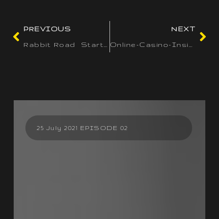
PREVIOUS
NEXT
Rabbit Road ️ Starte dein Spiel mit dem Rabbit Road Demo
Online-Casino-Insider: bestes ecopayz online casino detailliert erklärt (Guide 708)
25 July 2021 EPISODE 02