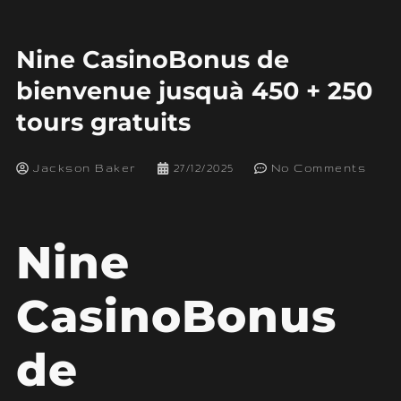
Nine CasinoBonus de
bienvenue jusquà 450 + 250
tours gratuits
Jackson Baker
27/12/2025
No Comments
Nine
CasinoBonus
de