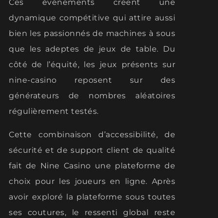
Ces événements créent une
dynamique compétitive qui attire aussi
bien les passionnés de machines à sous
que les adeptes de jeux de table. Du
côté de l’équité, les jeux présents sur
nine-casino reposent sur des
générateurs de nombres aléatoires
régulièrement testés.
Cette combinaison d’accessibilité, de
sécurité et de support client de qualité
fait de Nine Casino une plateforme de
choix pour les joueurs en ligne. Après
avoir exploré la plateforme sous toutes
ses coutures, le ressenti global reste