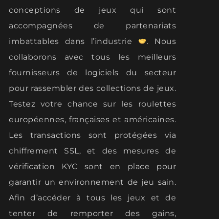
conceptions de jeux qui sont
accompagnées de partenariats
imbattables dans l’industrie
. Nous
collaborons avec tous les meilleurs
fournisseurs de logiciels du secteur
pour rassembler des collections de jeux.
Testez votre chance sur les roulettes
européennes, françaises et américaines.
Les transactions sont protégées via
chiffrement SSL, et des mesures de
vérification KYC sont en place pour
garantir un environnement de jeu sain.
Afin d’accéder à tous les jeux et de
tenter de remporter des gains,