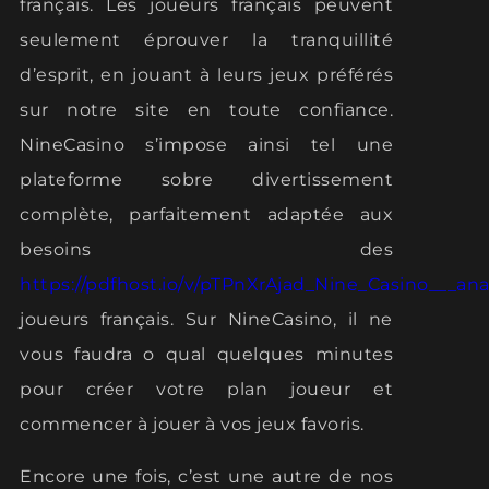
français. Les joueurs français peuvent
seulement éprouver la tranquillité
d’esprit, en jouant à leurs jeux préférés
sur notre site en toute confiance.
NineCasino s’impose ainsi tel une
plateforme sobre divertissement
complète, parfaitement adaptée aux
besoins des
https://pdfhost.io/v/pTPnXrAjad_Nine_Casino___ana
joueurs français. Sur NineCasino, il ne
vous faudra o qual quelques minutes
pour créer votre plan joueur et
commencer à jouer à vos jeux favoris.
Encore une fois, c’est une autre de nos