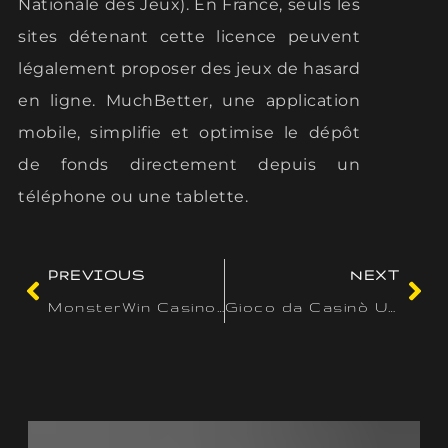
Nationale des Jeux). En France, seuls les
sites détenant cette licence peuvent
légalement proposer des jeux de hasard
en ligne. MuchBetter, une application
mobile, simplifie et optimise le dépôt
de fonds directement depuis un
téléphone ou une tablette.
PREVIOUS
NEXT
MonsterWin Casino MonsterWinCasino Bonus 100% hasta 500 + 200 giros gratis para nuevos jugadores
Gioco da Casinò Ufficiale Gioca Gratis o con Denaro