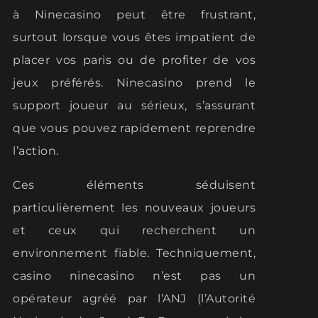
à Ninecasino peut être frustrant,
surtout lorsque vous êtes impatient de
placer vos paris ou de profiter de vos
jeux préférés. Ninecasino prend le
support joueur au sérieux, s’assurant
que vous pouvez rapidement reprendre
l’action.
Ces éléments séduisent
particulièrement les nouveaux joueurs
et ceux qui recherchent un
environnement fiable. Techniquement,
casino ninecasino n’est pas un
opérateur agréé par l’ANJ (l’Autorité