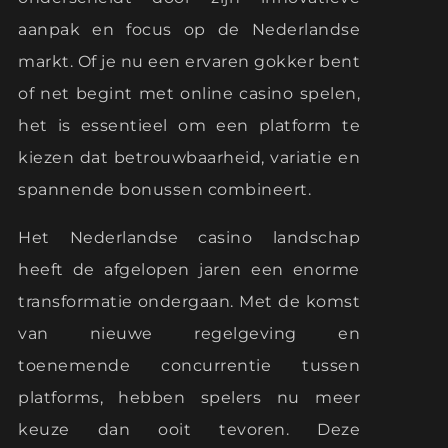
aanpak en focus op de Nederlandse
markt. Of je nu een ervaren gokker bent
of net begint met online casino spelen,
het is essentieel om een platform te
kiezen dat betrouwbaarheid, variatie en
spannende bonussen combineert.
Het Nederlandse casino landschap
heeft de afgelopen jaren een enorme
transformatie ondergaan. Met de komst
van nieuwe regelgeving en
toenemende concurrentie tussen
platforms, hebben spelers nu meer
keuze dan ooit tevoren. Deze