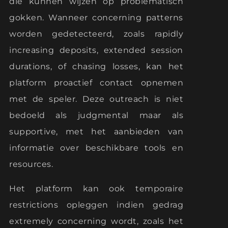
die kunnen wijzen op problematisch
gokken. Wanneer concerning patterns
worden gedetecteerd, zoals rapidly
increasing deposits, extended session
durations, of chasing losses, kan het
platform proactief contact opnemen
met de speler. Deze outreach is niet
bedoeld als judgmental maar als
supportive, met het aanbieden van
informatie over beschikbare tools en
resources.
Het platform kan ook temporaire
restrictions opleggen indien gedrag
extremely concerning wordt, zoals het