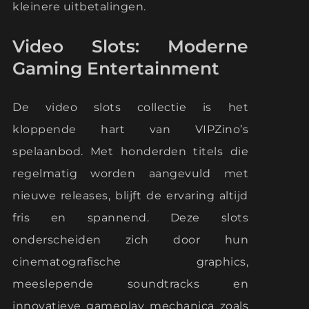
kleinere uitbetalingen.
Video Slots: Moderne
Gaming Entertainment
De video slots collectie is het
kloppende hart van VIPZino’s
spelaanbod. Met honderden titels die
regelmatig worden aangevuld met
nieuwe releases, blijft de ervaring altijd
fris en spannend. Deze slots
onderscheiden zich door hun
cinematografische graphics,
meeslepende soundtracks en
innovatieve gameplay mechanica zoals