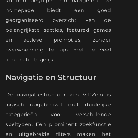
kunnen begrijpen en navigeren. De
homepage biedt een goed
georganiseerd overzicht van de
belangrijkste secties, featured games
en actieve promoties, zonder
overwhelming te zijn met te veel
informatie tegelijk.
Navigatie en Structuur
De navigatiestructuur van VIPZino is
logisch opgebouwd met duidelijke
categorieën voor verschillende
speltypen. Een prominent zoekfunctie
en uitgebreide filters maken het