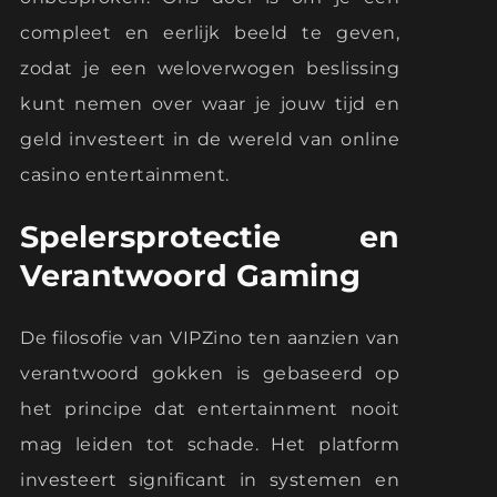
compleet en eerlijk beeld te geven,
zodat je een weloverwogen beslissing
kunt nemen over waar je jouw tijd en
geld investeert in de wereld van online
casino entertainment.
Spelersprotectie en
Verantwoord Gaming
De filosofie van VIPZino ten aanzien van
verantwoord gokken is gebaseerd op
het principe dat entertainment nooit
mag leiden tot schade. Het platform
investeert significant in systemen en