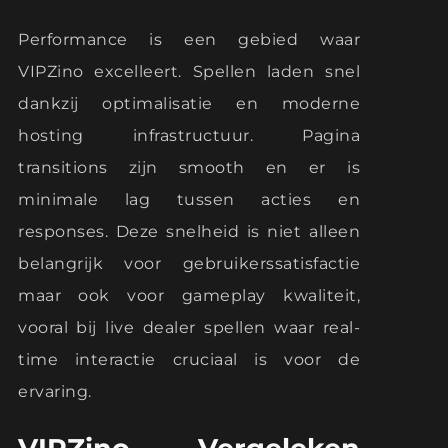
Performance is een gebied waar
VIPZino excelleert. Spellen laden snel
dankzij optimalisatie en moderne
hosting infrastructuur. Pagina
transitions zijn smooth en er is
minimale lag tussen acties en
responses. Deze snelheid is niet alleen
belangrijk voor gebruikerssatisfactie
maar ook voor gameplay kwaliteit,
vooral bij live dealer spellen waar real-
time interactie cruciaal is voor de
ervaring.