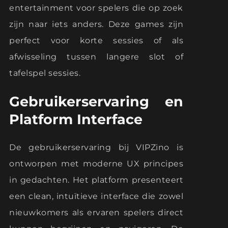
entertainment voor spelers die op zoek
zijn naar iets anders. Deze games zijn
perfect voor korte sessies of als
afwisseling tussen langere slot of
tafelspel sessies.
Gebruikerservaring en
Platform Interface
De gebruikerservaring bij VIPZino is
ontworpen met moderne UX principes
in gedachten. Het platform presenteert
een clean, intuïtieve interface die zowel
nieuwkomers als ervaren spelers direct