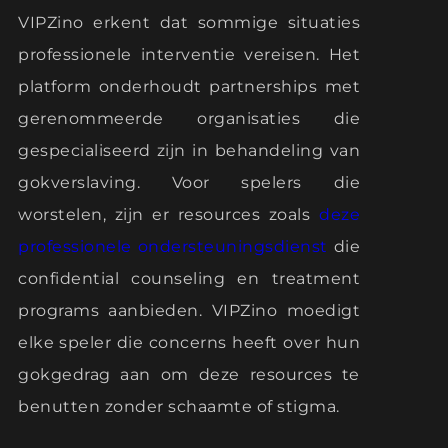
VIPZino erkent dat sommige situaties
professionele interventie vereisen. Het
platform onderhoudt partnerships met
gerenommeerde organisaties die
gespecialiseerd zijn in behandeling van
gokverslaving. Voor spelers die
worstelen, zijn er resources zoals
deze
professionele ondersteuningsdienst
die
confidential counseling en treatment
programs aanbieden. VIPZino moedigt
elke speler die concerns heeft over hun
gokgedrag aan om deze resources te
benutten zonder schaamte of stigma.