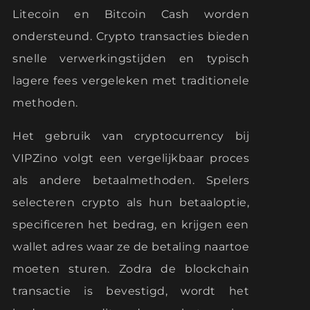
Litecoin en Bitcoin Cash worden
ondersteund. Crypto transacties bieden
snelle verwerkingstijden en typisch
lagere fees vergeleken met traditionele
methoden.
Het gebruik van cryptocurrency bij
VIPZino volgt een vergelijkbaar proces
als andere betaalmethoden. Spelers
selecteren crypto als hun betaaloptie,
specificeren het bedrag, en krijgen een
wallet adres waar ze de betaling naartoe
moeten sturen. Zodra de blockchain
transactie is bevestigd, wordt het