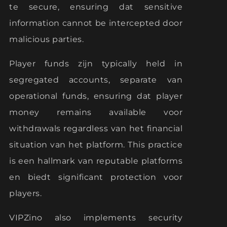
te secure, ensuring dat sensitive
information cannot be intercepted door
malicious parties.
Player funds zijn typically held in
segregated accounts, separate van
operational funds, ensuring dat player
money remains available voor
withdrawals regardless van het financial
situation van het platform. This practice
is een hallmark van reputable platforms
en biedt significant protection voor
players.
VIPZino also implements security