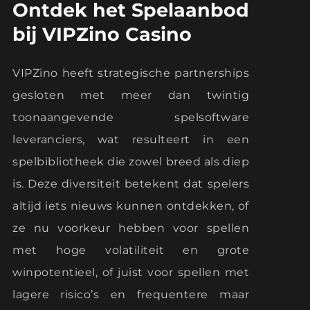
Ontdek het Spelaanbod
bij VIPZino Casino
VIPZino heeft strategische partnerships
gesloten met meer dan twintig
toonaangevende spelsoftware
leveranciers, wat resulteert in een
spelbibliotheek die zowel breed als diep
is. Deze diversiteit betekent dat spelers
altijd iets nieuws kunnen ontdekken, of
ze nu voorkeur hebben voor spellen
met hoge volatiliteit en grote
winpotentieel, of juist voor spellen met
lagere risico’s en frequentere maar