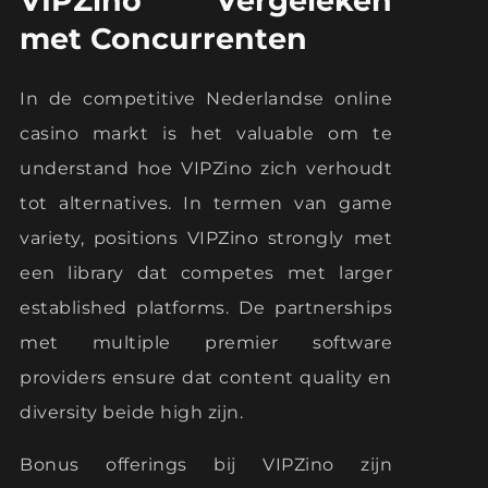
VIPZino Vergeleken
met Concurrenten
In de competitive Nederlandse online
casino markt is het valuable om te
understand hoe VIPZino zich verhoudt
tot alternatives. In termen van game
variety, positions VIPZino strongly met
een library dat competes met larger
established platforms. De partnerships
met multiple premier software
providers ensure dat content quality en
diversity beide high zijn.
Bonus offerings bij VIPZino zijn