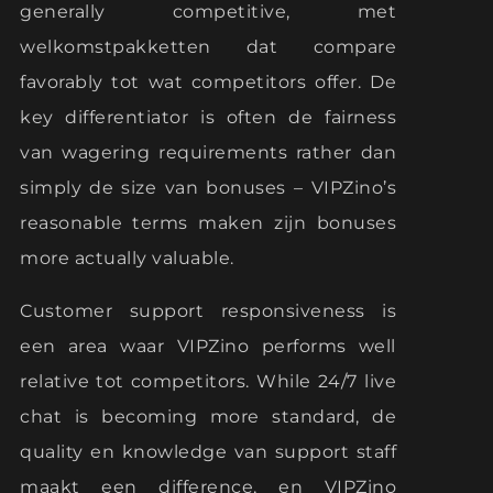
generally competitive, met
welkomstpakketten dat compare
favorably tot wat competitors offer. De
key differentiator is often de fairness
van wagering requirements rather dan
simply de size van bonuses – VIPZino’s
reasonable terms maken zijn bonuses
more actually valuable.
Customer support responsiveness is
een area waar VIPZino performs well
relative tot competitors. While 24/7 live
chat is becoming more standard, de
quality en knowledge van support staff
maakt een difference, en VIPZino