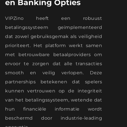
en Banking Opties
VIPZino heeft een robuust
betalingssysteem geïmplementeerd
dat zowel gebruiksgemak als veiligheid
prioriteert. Het platform werkt samen
met betrouwbare betaalproviders om
ervoor te zorgen dat alle transacties
smooth en veilig verlopen. Deze
partnerships betekenen dat spelers
kunnen vertrouwen op de integriteit
van het betalingssysteem, wetende dat
hun financiële informatie wordt
beschermd door industrie-leading