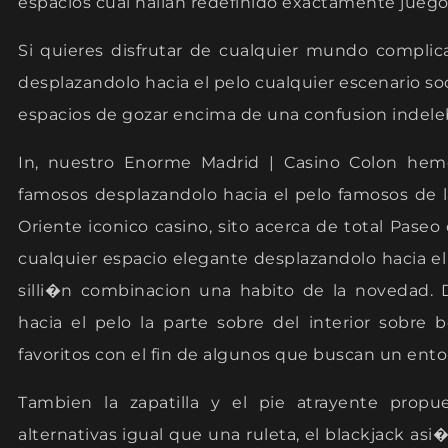
espacios cual hallan redefinido exactamente juego 
Si quieres disfrutar de cualquier mundo complic
desplazandolo hacia el pelo cualquier escenario so
espacios de gozar encima de una confusion indeleb
In, nuestro Enorme Madrid | Casino Colon hem
famosos desplazandolo hacia el pelo famosos de la
Oriente iconico casino, sito acerca de total Paseo
cualquier espacio elegante desplazandolo hacia el
silli�n combinacion una habito de la novedad. 
hacia el pelo la parte sobre del interior sobre
favoritos con el fin de algunos que buscan un ento
Tambien la zapatilla y el pie atrayente prop
alternativas igual que una ruleta, el blackjack a