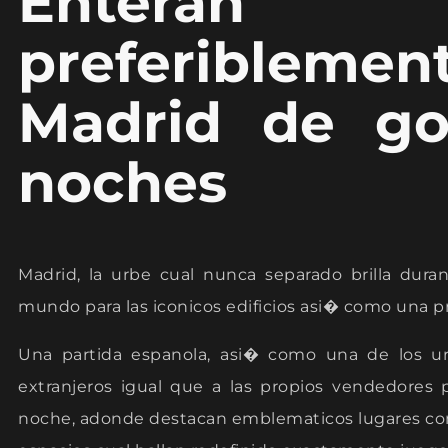
Enteran
preferiblemen
Madrid de go
noches
Madrid, la urbe cual nunca separado brilla dura
mundo para las iconicos edificios asi� como una pr
Una partida espanola, asi� como una de los ur
extranjeros igual que a las propios vendedores p
noche, adonde destacan emblematicos lugares como