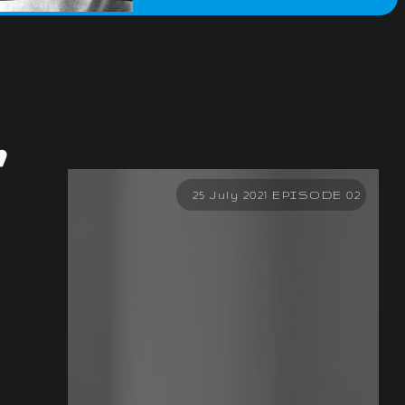
,
25 July 2021 EPISODE 02