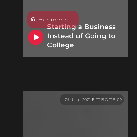
Business
Starting a Business
Instead of Going to
College
25 July 2021 EPISODE 02