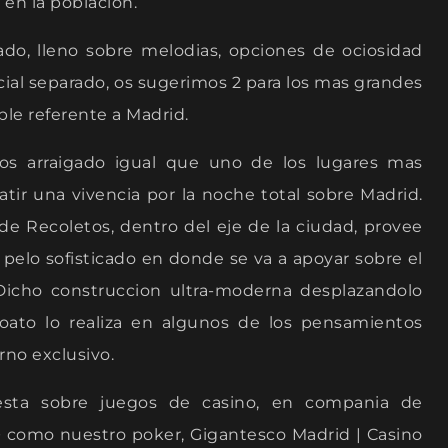
en la poblacion.
ado, lleno sobre melodias, opciones de ociosidad
cial separado, os sugerimos 2 para los mas grandes
le referente a Madrid.
os arraigado igual que uno de los lugares mas
tir una vivencia por la noche total sobre Madrid.
 de Recoletos, dentro del eje de la ciudad, provee
 pelo sofisticado en donde se va a apoyar sobre el
Dicho construccion ultra-moderna desplazandolo
 boato lo realiza en algunos de los pensamientos
rno exclusivo.
uesta sobre juegos de casino, en compania de
si� como nuestro poker, Gigantesco Madrid | Casino