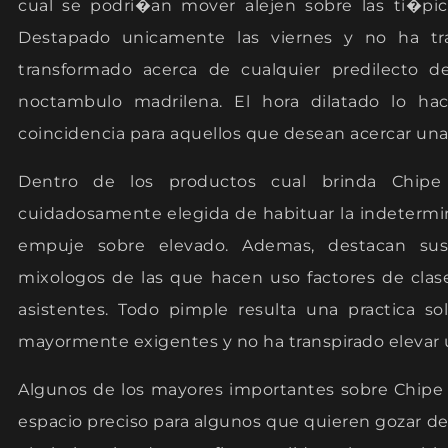
cual se podri�an mover alejen sobre las ti�pi
Destapado unicamente las viernes y no ha tra
transformado acerca de cualquier predilecto d
noctambulo madrilena. El hora dilatado lo h
coincidencia para aquellos que desean acercar una 
Dentro de los productos cual brinda Chipe 
cuidadosamente elegida de habituar la indetermi
empuje sobre elevado. Ademas, destacan sus c
mixologos de las que hacen uso factores de clas
asistentes. Todo pimple resulta una practica so
mayormente exigentes y no ha transpirado elevar
Algunos de los mayores importantes sobre Chipe 
espacio preciso para algunos que quieren gozar del a