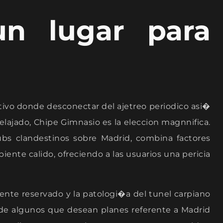
un lugar para
ativo donde desconectar del ajetreo periodico asi�
lajado, Chipe Gimnasio es la eleccion magnnifica.
pubs clandestinos sobre Madrid, combina factores
iente calido, ofreciendo a las usuarios una pericia
ente reservado y la patologi�a del tunel carpiano
 de algunos que desean planes referente a Madrid