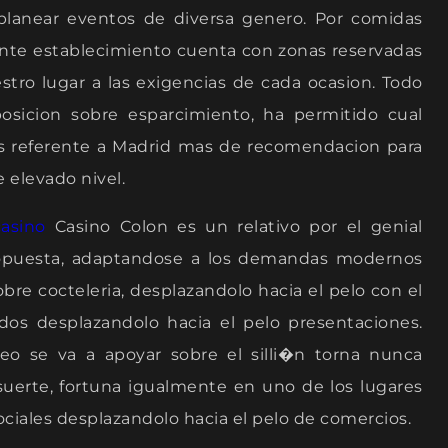
 planear eventos de diversa genero. Por comidas
ante establecimiento cuenta con zonas reservadas
stro lugar a las exigencias de cada ocasion. Todo
posicion sobre esparcimiento, ha permitido cual
tes referente a Madrid mas de recomendacion para
e elevado nivel.
casino
Casino Colon es un relativo por el genial
ropuesta, adaptandose a los demandas modernos
e cocteleria, desplazandolo hacia el pelo con el
dos desplazandolo hacia el pelo presentaciones.
eo se va a apoyar sobre el silli�n torna nunca
 suerte, fortuna igualmente en uno de los lugares
ciales desplazandolo hacia el pelo de comercios.