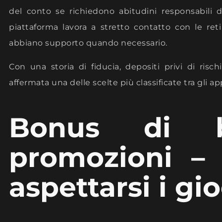
del conto se richiedono abitudini responsabili d
piattaforma lavora a stretto contatto con le re
abbiano supporto quando necessario.
Con una storia di fiducia, depositi privi di risc
affermata una delle scelte più classificate tra gli 
Bonus di b
promozioni –
aspettarsi i gi