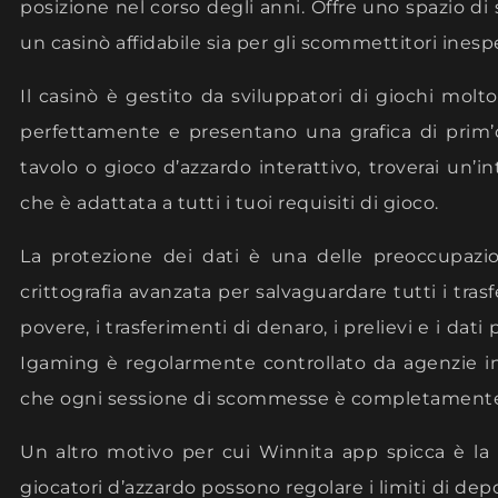
posizione nel corso degli anni. Offre uno spazio di
un casinò affidabile sia per gli scommettitori inespe
Il casinò è gestito da sviluppatori di giochi molto
perfettamente e presentano una grafica di prim’o
tavolo o gioco d’azzardo interattivo, troverai un’i
che è adattata a tutti i tuoi requisiti di gioco.
La protezione dei dati è una delle preoccupazioni
crittografia avanzata per salvaguardare tutti i tras
povere, i trasferimenti di denaro, i prelievi e i dati
Igaming è regolarmente controllato da agenzie i
che ogni sessione di scommesse è completamente
Un altro motivo per cui Winnita app spicca è la 
giocatori d’azzardo possono regolare i limiti di depo