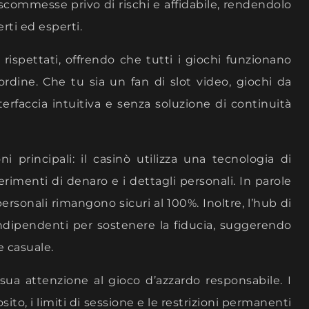
 scommesse privo di rischi e affidabile, rendendolo
rti ed esperti.
 rispettati, offrendo che tutti i giochi funzionano
rdine. Che tu sia un fan di slot video, giochi da
nterfaccia intuitiva e senza soluzione di continuità
 principali: il casinò utilizza una tecnologia di
ferimenti di denaro e i dettagli personali. In parole
 personali rimangono sicuri al 100%. Inoltre, l’hub di
ndipendenti per sostenere la fiducia, suggerendo
 casuale.
sua attenzione al gioco d’azzardo responsabile. I
sito, i limiti di sessione e le restrizioni permanenti