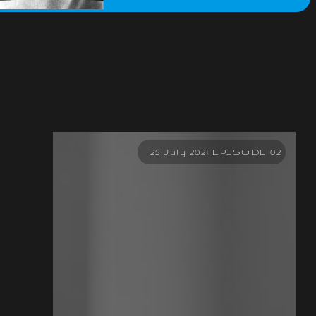
25 July 2021 EPISODE 02