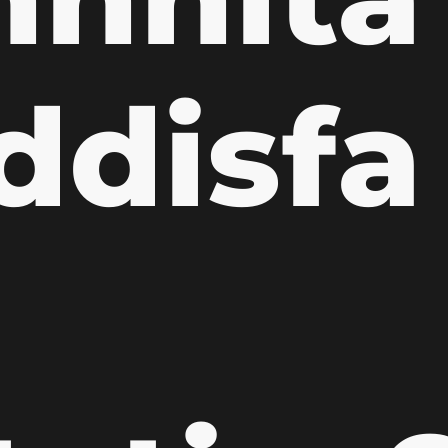
disfa