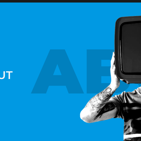
AB
UT