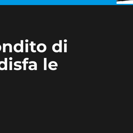
ndito di
isfa le