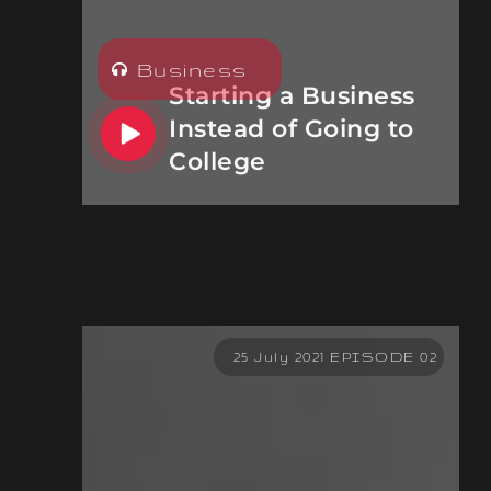
Business
Starting a Business
Instead of Going to
College
25 July 2021 EPISODE 02