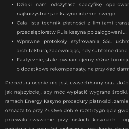
Dzięki nam odczytasz specyfikę operowa
najkorzystniejsze kasyno internetowego.
Cała lista technik płatności z limitami tran
przedsiębiorstw Pula kasyna po zalogowaniu.
Wprawne protokoły szyfrowania SSL uchr
architekturą, zapewniając, hdy subtelne dane
Faktycznie, stale gwarantujemy różne turniej
o dodatkowe rekompensaty, na przykład darm
Procedura ocenie nie jest czasochłonny oraz zło
jak najszybciej, aby móc wypłacić wygrane środki
ramach Energy Kasyno procedury płatności, zamier
oznacza to przy Zł. Owe dobre rozstrzygnięcie gwo
przewalutowywanie przy niskich kasynach. L
państwo to powyżej wyłącznie wstukanie słow