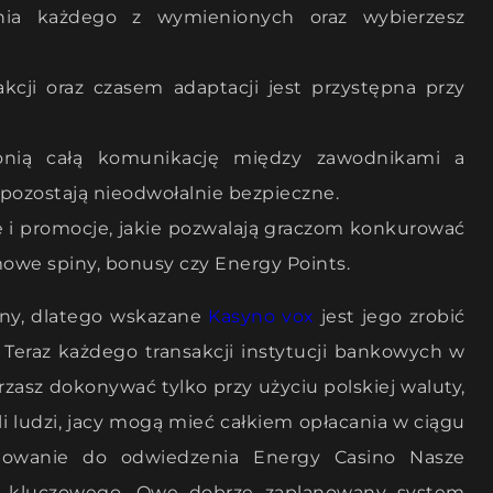
nia każdego z wymienionych oraz wybierzesz
sakcji oraz czasem adaptacji jest przystępna przy
onią całą komunikację między zawodnikami a
 pozostają nieodwołalnie bezpieczne.
e i promocje, jakie pozwalają graczom konkurować
owe spiny, bonusy czy Energy Points.
żony, dlatego wskazane
Kasyno vox
jest jego zrobić
. Teraz każdego transakcji instytucji bankowych w
zasz dokonywać tylko przy użyciu polskiej waluty,
li ludzi, jacy mogą mieć całkiem opłacania w ciągu
ogowanie do odwiedzenia Energy Casino Nasze
a kluczowego. Owe dobrze zaplanowany system