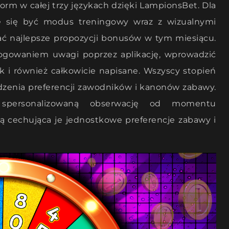
rm w całej trzy językach dzięki LampionsBet. Dla
e się być modus treningowy wraz z wizualnymi
kać najlepsze propozycji bonusów w tym miesiącu.
logowaniem uwagi poprzez aplikację, wprowadzić
ak i również całkowicie napisane. Wszyscy stopień
dzenia preferencji zawodników i kanonów zabawy.
 spersonalizowaną obserwację od momentu
 cechująca je jednostkowe preferencje zabawy i