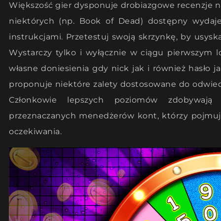
Większość gier dysponuje drobiazgowe recenzje no
niektórych (np. Book of Dead) dostępny wydaj
instrukcjami. Przetestuj swoją skrzynkę, by usys
Wystarczy tylko i wyłącznie w ciągu pierwszym 
własne doniesienia gdy nick jak i również hasło j
proponuje niektóre zalety dostosowane do odwie
Członkowie lepszych poziomów zdobywają
przeznaczanych menedżerów kont, którzy pojmują
oczekiwania.