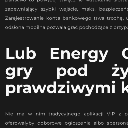
zapewniający szybki wejście, maks. bezpiecz
Zarejestrowanie konta bankowego trwa trochę, 
odsłona mobilna pozwala grać pochodzące z przy
Lub Energy C
gry pod ż
prawdziwymi k
Nie ma w nim tradycyjnego aplikacji VIP z p
oferowałyby doborowe ogłoszenia albo spersona