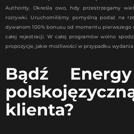
Authority. Określa owo, hdy przestrzegamy wi
rozrywki. Uruchomiliśmy pomyślną podaż na rze
dywanom 100% bonusu od momentu pierwszego de
całej rejestracji. W całej programów wolno spo
propozycje, jakie możliwości w przypadku wydania
Bądź Energ
polskojęzy
klienta?