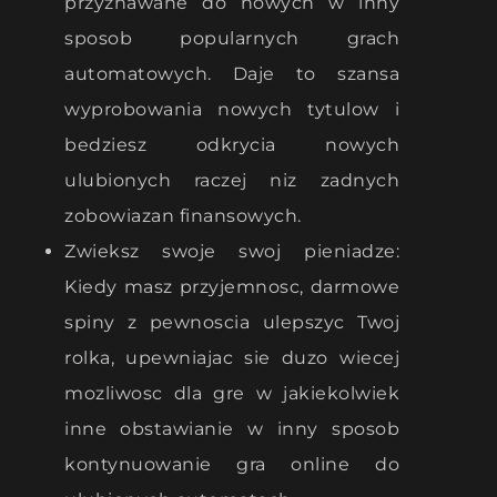
przyznawane do nowych w inny
sposob popularnych grach
automatowych. Daje to szansa
wyprobowania nowych tytulow i
bedziesz odkrycia nowych
ulubionych raczej niz zadnych
zobowiazan finansowych.
Zwieksz swoje swoj pieniadze:
Kiedy masz przyjemnosc, darmowe
spiny z pewnoscia ulepszyc Twoj
rolka, upewniajac sie duzo wiecej
mozliwosc dla gre w jakiekolwiek
inne obstawianie w inny sposob
kontynuowanie gra online do