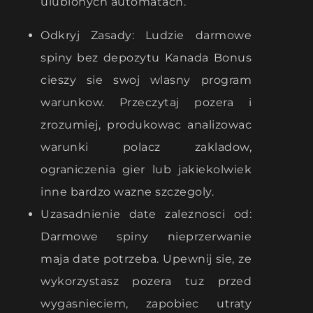
ulubionych automatach.
Odkryj Zasady: Ludzie darmowe
spiny bez depozytu Kanada Bonus
cieszy sie swoj wlasny program
warunkow. Przeczytaj pozera i
zrozumiej, produkowac analizowac
warunki polacz zakladow,
ograniczenia gier lub jakiekolwiek
inne bardzo wazne szczegoly.
Uzasadnienie date zaleznosci od:
Darmowe spiny nieprzerwanie
maja date potrzeba. Upewnij sie, ze
wykorzystasz pozera tuz przed
wygasnieciem, zapobiec utraty