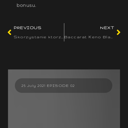
bonusu.
PREVIOUS
NEXT
Skorzystanie ktorzy maja Vox Casino filip code z zaklady sportowe jest proste
Baccarat Keno Black-jack Rzut moneta Teleturniej Goal Hi Lo Beano Kasyno hazardowe z
25 July 2021 EPISODE 02