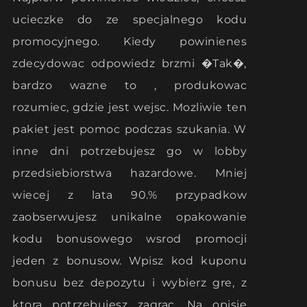
ucieczke do ze specjalnego kodu
promocyjnego. Kiedy powinienes
zdecydowac odpowiedz brzmi �Tak�,
bardzo wazne to , produkowac
rozumiec, gdzie jest wejsc. Mozliwie ten
pakiet jest pomoc podczas szukania. W
inne dni potrzebujesz go w lobby
przedsiebiorstwa hazardowe. Mniej
wiecej z lata 90.% przypadkow
zaobserwujesz unikalne opakowanie
kodu bonusowego wsrod promocji
jeden z bonusow. Wpisz kod kuponu
bonusu bez depozytu i wybierz gre, z
ktora potrzebujesz zagrac. Na opisie