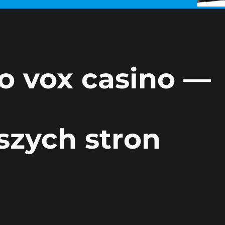
o vox casino —
szych stron