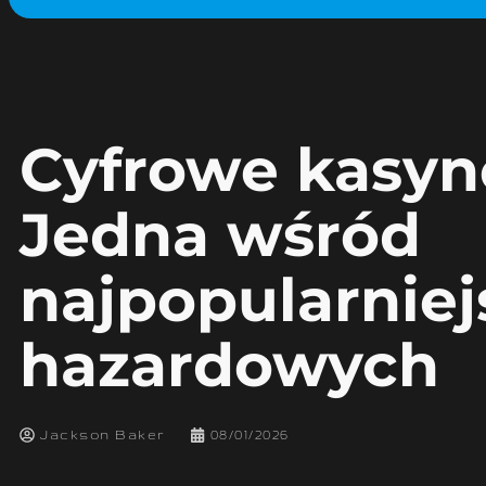
Cyfrowe kasyn
Jedna wśród
najpopularniej
hazardowych
Jackson Baker
08/01/2026