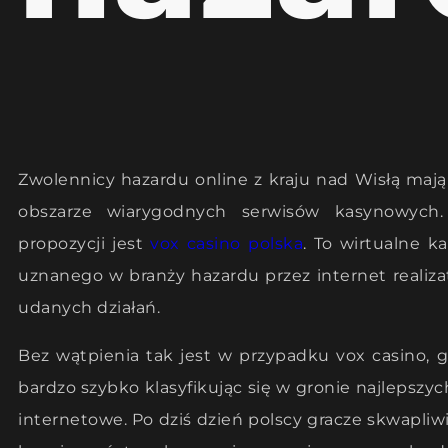
Zwolennicy hazardu online z kraju nad Wisłą mają
obszarze wiarygodnych serwisów kasynowych. 
propozycji jest
vox casino polska
. To wirtualne k
uznanego w branży hazardu przez internet realiza
udanych działań.
Bez wątpienia tak jest w przypadku vox casino, 
bardzo szybko klasyfikując się w gronie najlepszy
internetowe. Po dziś dzień polscy gracze skwapliw