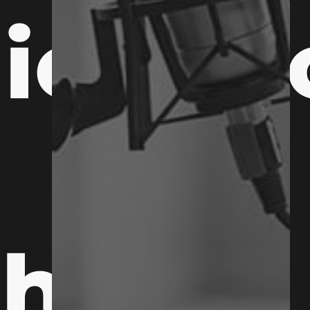
iejszy
ch