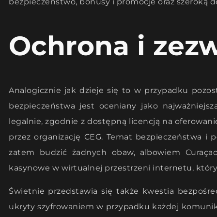
bezpieczeństwo, bonusy i promocje oraz szeroką d
Ochrona i zez
Analogicznie jak dzieje się to w przypadku pozost
bezpieczeństwa jest oceniany jako najważniejsz
legalnie, zgodnie z dostępną licencją na oferowani
przez organizację CEG. Temat bezpieczeństwa i p
zatem budzić żadnych obaw, albowiem Curaçao
kasynowe w wirtualnej przestrzeni internetu, któr
Świetnie przedstawia się także kwestia bezpośre
ukryty szyfrowaniem w przypadku każdej komunika