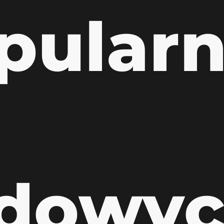
pularn
rdowy