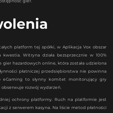
ostępność gier.
wolenia
ałych platform tej spółki, w Aplikacja Vox obszar
a kwestia. Witryna działa bezsprzecznie w 100%
e gier hazardowych online, która została udzielona
łynności płatniczej przedsiębiorstwa nie powinna
 eGaming to słynny komitet monitorujący gry
y obserwuje rozwój wydarzeń.
dniej ochrony platformy. Ruch na platformie jest
cji z serwerem kasyna. Na liście metod płatności