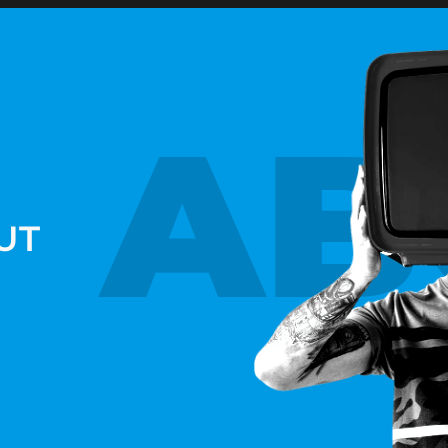
AB
UT