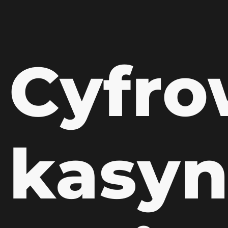
Cyfr
kasyn