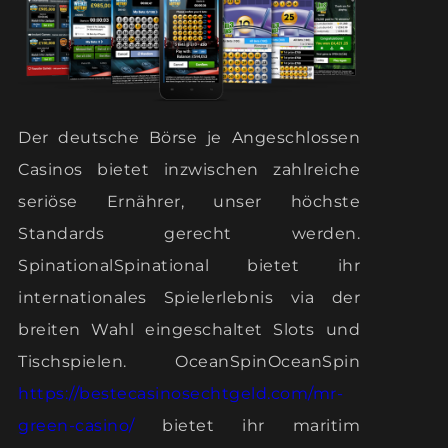
Der deutsche Börse je Angeschlossen
Casinos bietet inzwischen zahlreiche
seriöse Ernährer, unser höchste
Standards gerecht werden.
SpinationalSpinational bietet ihr
internationales Spielerlebnis via der
breiten Wahl eingeschaltet Slots und
Tischspielen. OceanSpinOceanSpin
https://bestecasinosechtgeld.com/mr-
green-casino/
bietet ihr maritim