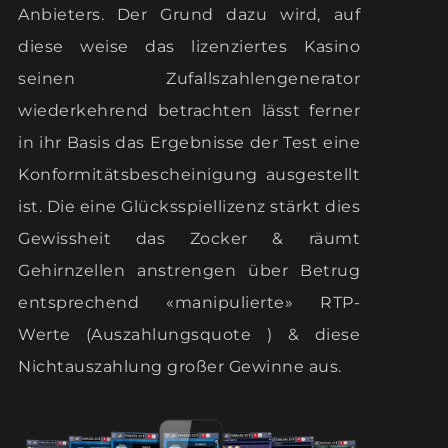
Anbieters. Der Grund dazu wird, auf
diese weise das lizenziertes Kasino
seinen Zufallszahlengenerator
wiederkehrend betrachten lässt ferner
in ihr Basis das Ergebnisse der Test eine
Konformitätsbescheinigung ausgestellt
ist. Die eine Glücksspiellizenz stärkt dies
Gewissheit das Zocker & räumt
Gehirnzellen anstrengen über Betrug
entsprechend «manipulierte» RTP-
Werte (Auszahlungsquote ) & diese
Nichtauszahlung großer Gewinne aus.