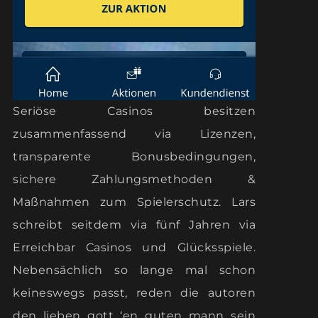
Seriöse Casinos besitzen
zusammenfassend via Lizenzen,
transparente Bonusbedingungen,
sichere Zahlungsmethoden &
Maßnahmen zum Spielerschutz. Lars
schreibt seitdem via fünf Jahren via
Erreichbar Casinos und Glücksspiele.
Nebensächlich so lange mal schon
keineswegs passt, reden die autoren
den lieben gott ‘en guten mann sein