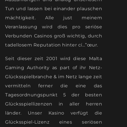
Tun und lassen bei einander plauschen
mächtigkeit. Alle just meinem
Veranlassung wird dies pro seriöse
Verbunden Casinos groß wichtig, durch
tadellosem Reputation hinter cí…”œur.
Seit dieser zeit 2001 wird diese Malta
Gaming Authority as part of ihr Netz-
Glücksspielbranche & im Netz lange zeit
vermitteln ferner die eine das
Tagesordnungspunkt 5 der besten
Glücksspiellizenzen in aller herren
länder. Unser Kasino verfügt die
Glücksspiel-Lizenz eines seriösen