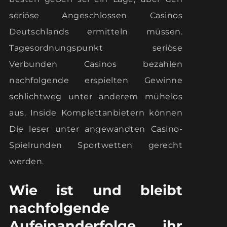
seriöse Angeschlossen Casinos
Deutschlands ermitteln müssen.
Tagesordnungspunkt seriöse
Verbunden Casinos bezahlen
nachfolgende erspielten Gewinne
schlichtweg unter anderem mühelos
aus. Inside Komplettanbietern können
Die leser unter angewandten Casino-
Spielrunden Sportwetten gerecht
werden.
Wie ist und bleibt
nachfolgende
Aufeinanderfolge ihr