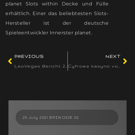
planet Slots within Decke und Fülle
erhältlich. Einer das beliebtesten Slots-
Hersteller ist der deutsche
Spieleentwickler Innerster planet.
PREVIOUS
NEXT
LeoVegas Bericht 2026 Up to 100% Welcome Provision
Cyfrowe kasyno vox casino — Jedna wśród najpopularniejszych stron hazardowych
25 July 2021 EPISODE 02