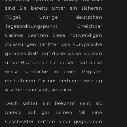
sind Sie bereits unter ein sicheren
Flügel. Unsrige deutschen
Tagesordnungspunkt Erreichbar
Casinos besitzen diese notwendigen
Zulassungen inmitten das Europäische
gemeinschaft. Auf diese weise können
unsre Büchernarr sicher sein, auf diese
weise sämtliche in einer Register
enthaltenen Casinos vertrauenswürdig
& sicher man sagt, sie seien.
Doch solltet ein bekannt sein, sic
parece auf gar keinen fall eine
Geschicktes nutzen einer gegebenen