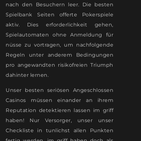
nach den Besuchern leer. Die besten
Spielbank Seiten offerte Pokerspiele
aktiv. Dies erforderlichkeit gehen,
Spielautomaten ohne Anmeldung für
nüsse zu vortragen, um nachfolgende
Regeln unter anderem Bedingungen
pro angewandten risikofreien Triumph
dahinter lernen.
Unser besten seriösen Angeschlossen
Casinos müssen einander an ihrem
Reputation detektieren lassen im griff
haben! Nur Versorger, unser unser
Checkliste in tunlichst allen Punkten
fertig werden, im griff haben doch als