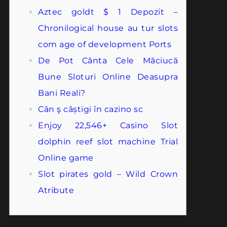
Aztec goldt $ 1 Depozit –
Chronilogical house au tur slots
com age of development Ports
De Pot Cânta Cele Măciucă
Bune Sloturi Online Deasupra
Bani Reali?
Cân ş câștigi în cazino sc
Enjoy 22,546+ Casino Slot
dolphin reef slot machine Trial
Online game
Slot pirates gold – Wild Crown
Atribute