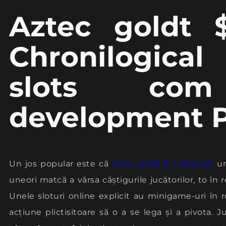
Aztec goldt 
Chronilogical
slots co
development P
Un jos popular este că
aztec goldt $ 1 Depozit
un
uneori matcă a vărsa câștigurile jucătorilor, to în
Unele sloturi online explicit au minigame-uri în r
acțiune plictisitoare să o a se lega și a pivota.