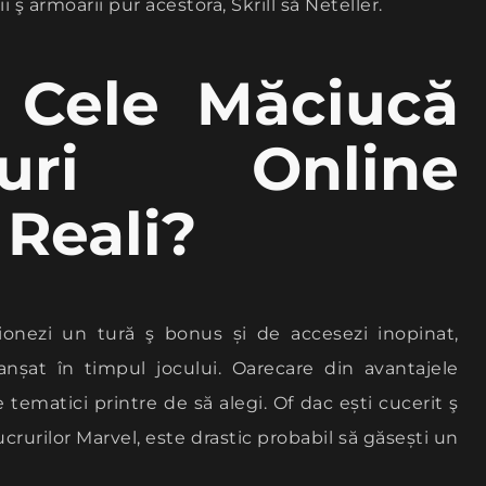
 ş armoarii pur acestora, Skrill să Neteller.
 Cele Măciucă
uri Online
Reali?
ționezi un tură ş bonus și de accesezi inopinat,
anșat în timpul jocului. Oarecare din avantajele
 tematici printre de să alegi. Of dac ești cucerit ş
ucrurilor Marvel, este drastic probabil să găsești un