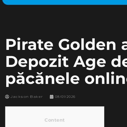
Pirate Golden a
Depozit Age d
păcănele onli
Jackson Baker
08/01/2026
Content