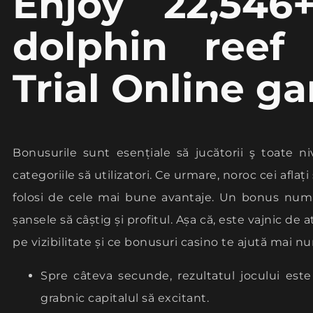
Enjoy 22,546
dolphin reef
Trial Online g
Bonusurile sunt esențiale să jucătorii ş toate 
categoriile să utilizatori. Ce urmare, noroc cei aflaț
folosi de cele mai bune avantaje. Un bonus numai
șansele să câștig și profitul. Așa că, este vajnic de a
pe vizibilitate și ce bonusuri casino te ajută mai n
Spre câteva secunde, rezultatul jocului este 
grabnic capitalul să excitant.