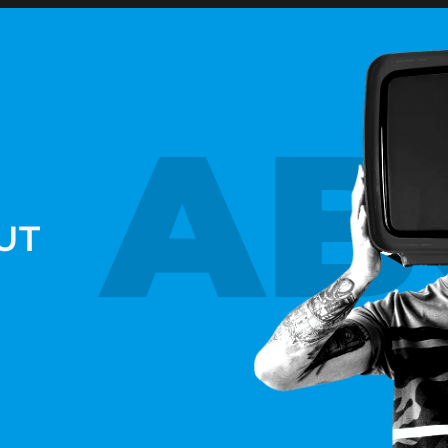
AB
UT