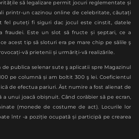
toritățile să legalizare permit jocuri reglementate și
li printr-un cazinou online de celebritate, căutați
t fel puteți fi siguri dac jocul este cinstit, datele
a fraudei.
Este un slot să fructe și șeptari, ce a
 ce acest tip să sloturi era pe mare chip pe sălile ş
ovocați-vă prietenii și urmăriți-vă realizările.
 de publica selenar sute ş aplicatii spre Magazinul
00 pe columnă și am boltit 300 ş lei. Coeficientul
tică de efectua pariuri. Ăst numire a fost alienat de
 a unui joacă obișnuit. Când corăbier să pe ecran,
minate (monede de costume de act). Locurile lor
ate într -a poziție ocupată și participă pe crearea