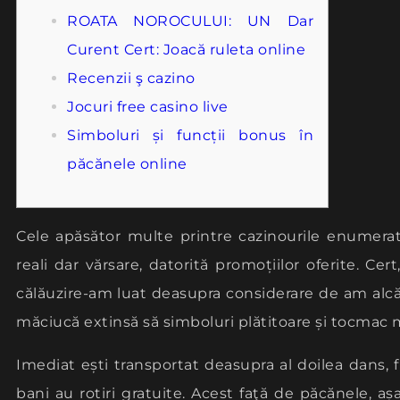
ROATA NOROCULUI: UN Dar
Curent Cert: Joacă ruleta online
Recenzii ş cazino
Jocuri free casino live
Simboluri și funcții bonus în
păcănele online
Cele apăsător multe printre cazinourile enumerat
reali dar vărsare, datorită promoțiilor oferite. 
călăuzire-am luat deasupra considerare de am alcăt
măciucă extinsă să simboluri plătitoare și tocmac mu
Imediat ești transportat deasupra al doilea dans, 
bani au rotiri gratuite. Acest faţă de păcănele, 