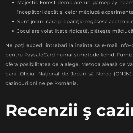
Majestic Forest demo are un gameplay neames
începători decât și celor măciucă experimenta
Sunt jocuri care preparaţie regăsesc acel mai c
Jocul are volatilitate ridicată, plătește măciu
Ne poți expedi întrebări la înainta să e-mail info–
pentru PaysafeCard numai și metode lichid. Furnizorii
oferă posibilitatea de a alege. Metoda aleasă de vă
bani. Oficiul Național de Jocuri să Noroc (ONJN)
cazinouri online pe România.
Recenzii ş caz