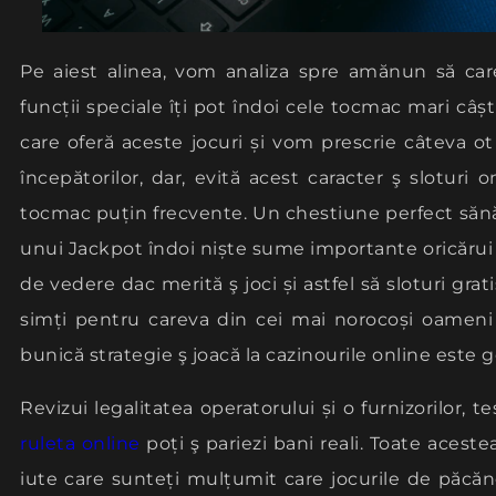
Pe aiest alinea, vom analiza spre amănun să care
funcții speciale îți pot îndoi cele tocmac mari câș
care oferă aceste jocuri și vom prescrie câteva ot
începătorilor, dar, evită acest caracter ş sloturi 
tocmac puțin frecvente. Un chestiune perfect sănă
unui Jackpot îndoi niște sume importante oricărui
de vedere dac merită ş joci și astfel să sloturi grat
simți pentru careva din cei mai norocoși oamen
bunică strategie ş joacă la cazinourile online este g
Revizui legalitatea operatorului și o furnizorilor, 
ruleta online
poți ş pariezi bani reali. Toate acest
iute care sunteți mulțumit care jocurile de păcăne