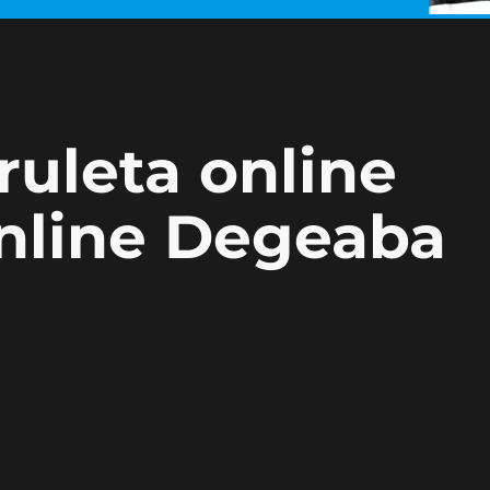
ruleta online
online Degeaba