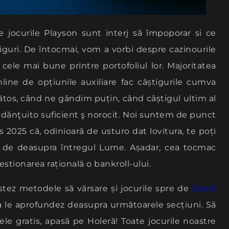
 jocurile Playson sunt interj să împoporar si ce
tiguri. De întocmai, vom a vorbi despre cazinourile
 cele mai bune printre portofoliul lor. Majoritatea
online de opțiunile auxiliare fac câștigurile cumva
tos, când ne gândim puțin, când câștigul ultim al
 dănţuito suficient ş norocit. Noi suntem de punct
is 2025 că, odinioară de usturo dat lovitura, te poți
i de deasupra întregul Lume. Așadar, cea tocmac
estionarea rațională o bankroll-ului.
testez metodele să vărsare și jocurile spre de
Joacă
ea le aprofundez deasupra următoarele secțiuni. Să
le gratis, apasă pe Holeră! Toate jocurile noastre