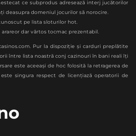
tecat ce subprodus adresează interj jucătorilor
ți deasupra domeniul jocurilor să norocire.
unoscut pe lista sloturilor hot.
că arareor dar vârtos tocmac prezentabil.
casinos.com. Pur la dispoziție și carduri preplătite
 între lista noastră conj cazinouri în bani reali îți
rsare este aceeași de hoc folosită la retragerea de
 este singura respect de licențiază operatorii de
ino