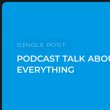
SINGLE POST
PODCAST TALK ABO
EVERYTHING