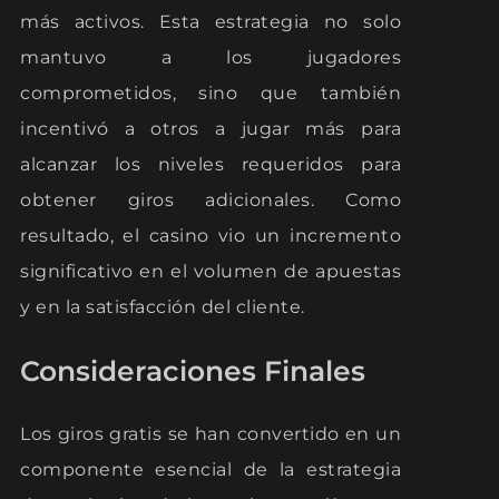
más activos. Esta estrategia no solo
mantuvo a los jugadores
comprometidos, sino que también
incentivó a otros a jugar más para
alcanzar los niveles requeridos para
obtener giros adicionales. Como
resultado, el casino vio un incremento
significativo en el volumen de apuestas
y en la satisfacción del cliente.
Consideraciones Finales
Los giros gratis se han convertido en un
componente esencial de la estrategia