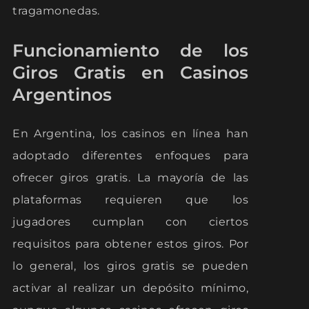
tragamonedas.
Funcionamiento de los
Giros Gratis en Casinos
Argentinos
En Argentina, los casinos en línea han
adoptado diferentes enfoques para
ofrecer giros gratis. La mayoría de las
plataformas requieren que los
jugadores cumplan con ciertos
requisitos para obtener estos giros. Por
lo general, los giros gratis se pueden
activar al realizar un depósito mínimo,