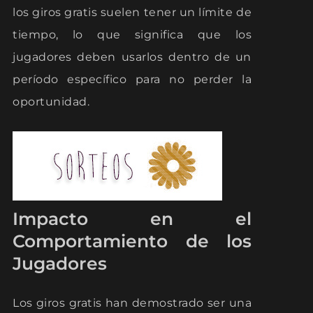
los giros gratis suelen tener un límite de
tiempo, lo que significa que los
jugadores deben usarlos dentro de un
período específico para no perder la
oportunidad.
Impacto en el
Comportamiento de los
Jugadores
Los giros gratis han demostrado ser una