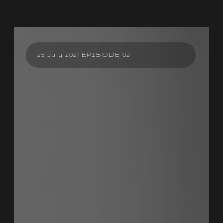
25 July 2021 EPISODE 02