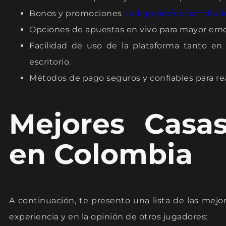
Bonos y promociones
codigo promocional ivi
Opciones de apuestas en vivo para mayor emo
Facilidad de uso de la plataforma tanto e
escritorio.
Métodos de pago seguros y confiables para real
Mejores Casa
en Colombia
A continuación, te presento una lista de las mej
experiencia y en la opinión de otros jugadores: