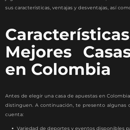
sus características, ventajas y desventajas, así c
Característ
Mejores Casa
en Colombia
Antes de elegir una casa de apuestas en Colombia,
distinguen. A continuación, te presento algunas 
cuenta:
Variedad de deportes y eventos disponibles pa