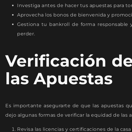
Investiga antes de hacer tus apuestas para t
Aprovecha los bonos de bienvenida y promoci
Gestiona tu bankroll de forma responsable
perder.
Verificación d
las Apuestas
Es importante asegurarte de que las apuestas que
dejo algunas formas de verificar la equidad de las 
Revisa las licencias y certificaciones de la cas