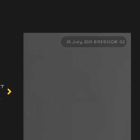
25 July 2021 EPISODE 02
XT
 ️ Gratis Spins