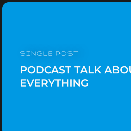
SINGLE POST
PODCAST TALK ABO
EVERYTHING