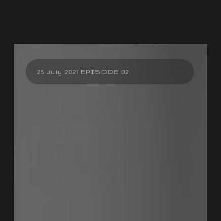
25 July 2021 EPISODE 02