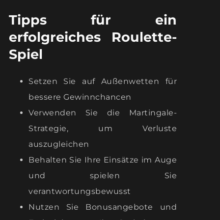
Tipps für ein
erfolgreiches Roulette-
Spiel
Setzen Sie auf Außenwetten für
bessere Gewinnchancen
Verwenden Sie die Martingale-
Strategie, um Verluste
auszugleichen
Behalten Sie Ihre Einsätze im Auge
und spielen Sie
verantwortungsbewusst
Nutzen Sie Bonusangebote und