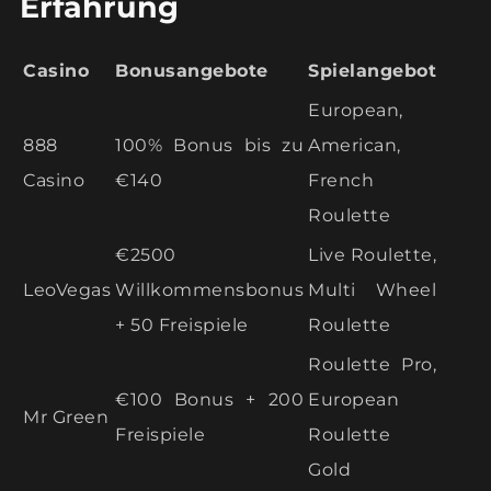
Erfahrung
Casino
Bonusangebote
Spielangebot
European,
888
100% Bonus bis zu
American,
Casino
€140
French
Roulette
€2500
Live Roulette,
LeoVegas
Willkommensbonus
Multi Wheel
+ 50 Freispiele
Roulette
Roulette Pro,
€100 Bonus + 200
European
Mr Green
Freispiele
Roulette
Gold