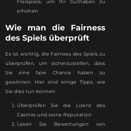
Freispiele, um Ihr Guthaben zu
erhöhen
Wie man die Fairness
des Spiels überprüft
Es ist wichtig, die Fairness des Spiels zu
überprüfen, um sicherzustellen, dass
Sie eine faire Chance haben zu
gewinnen. Hier sind einige Tipps, wie
Sie dies tun können:
Überprüfen Sie die Lizenz des
Casinos und seine Reputation
Lesen Sie Bewertungen von