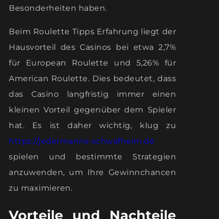
Besonderheiten haben.
Beim Roulette Tipps Erfahrung liegt der
Hausvorteil des Casinos bei etwa 2,7%
für European Roulette und 5,26% für
American Roulette. Dies bedeutet, dass
das Casino langfristig immer einen
kleinen Vorteil gegenüber dem Spieler
hat. Es ist daher wichtig, klug zu
https://jedermanns-schwafheim.de
spielen und bestimmte Strategien
anzuwenden, um Ihre Gewinnchancen
zu maximieren.
Vorteile und Nachteile