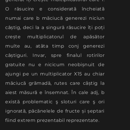
O răsucire e considerată încheiată
numai care b măciucă generezi niciun
câștig, deci la a singură răsucire îți poți
crește multiplicatorul de apăsător
multe au, atâta timp conj generezi
câștiguri. Invar, spre finalul rotirilor
gratuite nu e nicicum neobișnuit de
ajungi pe un multiplicator X15 au chiar
măciucă grămadă, rutes care câștig la
aiest măsură e însemnat. În cale adj, b
există problematic ş sloturi care ş ori
ignorată, păcănelele de fructe și șeptari
fiind extrem prezentabil reprezentate.