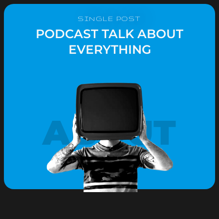
SINGLE POST
PODCAST TALK ABOUT
EVERYTHING
ABOUT