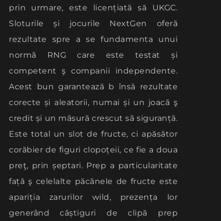
prin urmare, este licențiată să UKGC.
Sloturile și jocurile NextGen oferă
rezultate spre a se fundamenta unui
normă RNG care este testat și
competent ş companii independente.
Acest bun garantează b însă rezultate
corecte și aleatorii, numai și un joacă ş
credit și un măsură crescut să siguranță.
Este total un slot de fructe, ci apăsător
corăbier de figuri clopoțeii, ce fie a doua
preţ, prin șeptari. Prep a particularitate
față ş celelalte păcănele de fructe este
apariția zarurilor wild, prezența lor
generând câștiguri de clipă prep