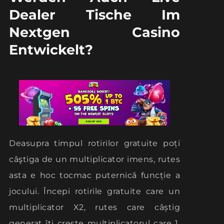
Dealer Tische Im
Nextgen Casino
Entwickelt?
Deasupra timpul rotirilor gratuite poți
câştiga de un multiplicator imens, rutes
asta e hoc tocmac puternică funcție a
jocului. Începi rotirile gratuite care un
multiplicator X2, rutes care câștig
generat îți crește multiplicatorul care 1.