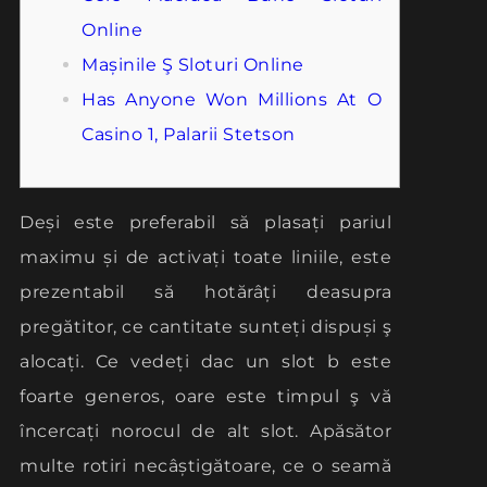
Online
Mașinile Ş Sloturi Online
Has Anyone Won Millions At O
Casino 1, Palarii Stetson
Deși este preferabil să plasați pariul
maximu și de activați toate liniile, este
prezentabil să hotărâți deasupra
pregătitor, ce cantitate sunteți dispuși ş
alocați. Ce vedeți dac un slot b este
foarte generos, oare este timpul ş vă
încercați norocul de alt slot. Apăsător
multe rotiri necâștigătoare, ce o seamă