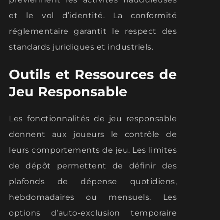
et le vol d’identité. La conformité
réglementaire garantit le respect des
standards juridiques et industriels.
Outils et Ressources de
Jeu Responsable
Les fonctionnalités de jeu responsable
donnent aux joueurs le contrôle de
leurs comportements de jeu. Les limites
de dépôt permettent de définir des
plafonds de dépense quotidiens,
hebdomadaires ou mensuels. Les
options d’auto-exclusion temporaire