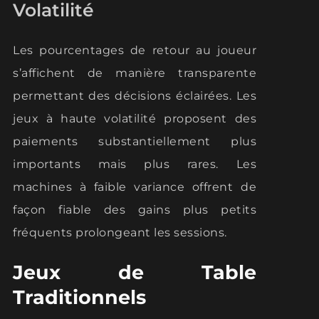
Volatilité
Les pourcentages de retour au joueur
s’affichent de manière transparente
permettant des décisions éclairées. Les
jeux à haute volatilité proposent des
paiements substantiellement plus
importants mais plus rares. Les
machines à faible variance offrent de
façon fiable des gains plus petits
fréquents prolongeant les sessions.
Jeux de Table
Traditionnels