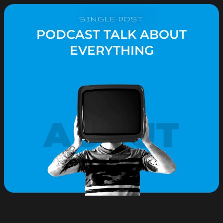
SINGLE POST
PODCAST TALK ABOUT
EVERYTHING
ABOUT