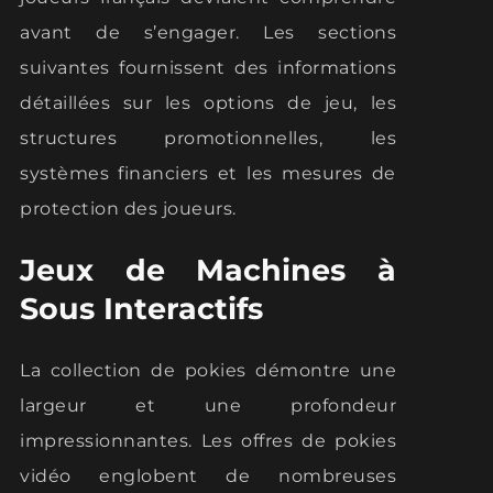
avant de s’engager. Les sections
suivantes fournissent des informations
détaillées sur les options de jeu, les
structures promotionnelles, les
systèmes financiers et les mesures de
protection des joueurs.
Jeux de Machines à
Sous Interactifs
La collection de pokies démontre une
largeur et une profondeur
impressionnantes. Les offres de pokies
vidéo englobent de nombreuses