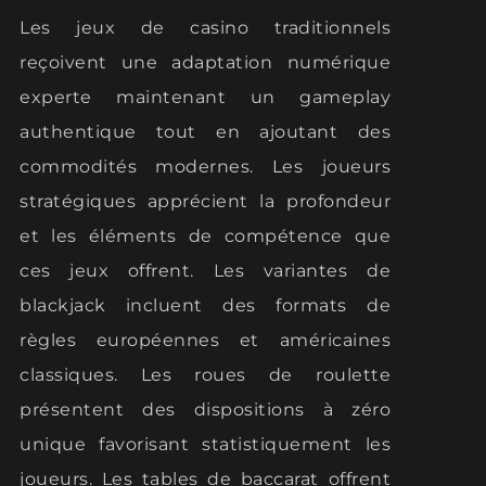
Les jeux de casino traditionnels
reçoivent une adaptation numérique
experte maintenant un gameplay
authentique tout en ajoutant des
commodités modernes. Les joueurs
stratégiques apprécient la profondeur
et les éléments de compétence que
ces jeux offrent. Les variantes de
blackjack incluent des formats de
règles européennes et américaines
classiques. Les roues de roulette
présentent des dispositions à zéro
unique favorisant statistiquement les
joueurs. Les tables de baccarat offrent