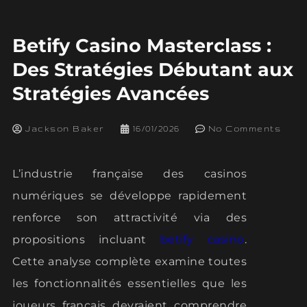
Betify Casino Masterclass :
Des Stratégies Débutant aux
Stratégies Avancées
Jackson Baker
16/01/2026
No Comments
L’industrie française des casinos
numériques se développe rapidement
renforce son attractivité via des
propositions incluant
betify casino
.
Cette analyse complète examine toutes
les fonctionnalités essentielles que les
joueurs français devraient comprendre