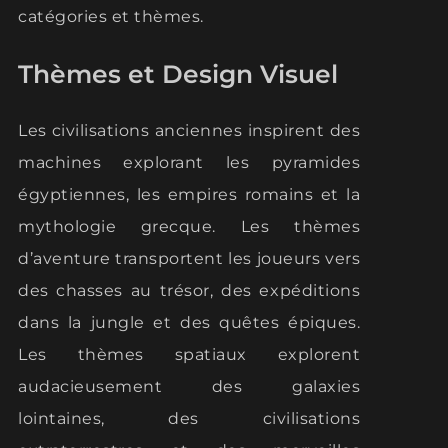
catégories et thèmes.
Thèmes et Design Visuel
Les civilisations anciennes inspirent des
machines explorant les pyramides
égyptiennes, les empires romains et la
mythologie grecque. Les thèmes
d’aventure transportent les joueurs vers
des chasses au trésor, des expéditions
dans la jungle et des quêtes épiques.
Les thèmes spatiaux explorent
audacieusement des galaxies
lointaines, des civilisations