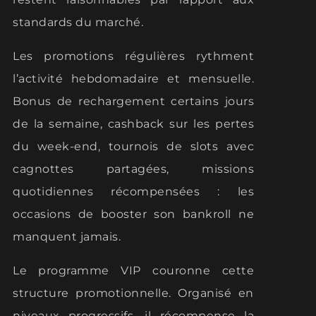
standards du marché.
Les promotions régulières rythment
l’activité hebdomadaire et mensuelle.
Bonus de rechargement certains jours
de la semaine, cashback sur les pertes
du week-end, tournois de slots avec
cagnottes partagées, missions
quotidiennes récompensées : les
occasions de booster son bankroll ne
manquent jamais.
Le programme VIP couronne cette
structure promotionnelle. Organisé en
niveaux progressifs, il récompense la