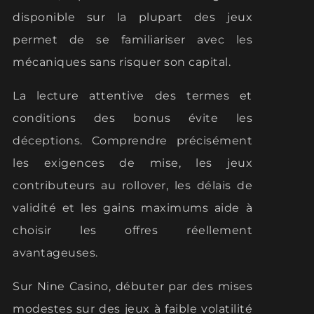
disponible sur la plupart des jeux
permet de se familiariser avec les
mécaniques sans risquer son capital.
La lecture attentive des termes et
conditions des bonus évite les
déceptions. Comprendre précisément
les exigences de mise, les jeux
contributeurs au rollover, les délais de
validité et les gains maximums aide à
choisir les offres réellement
avantageuses.
Sur Nine Casino, débuter par des mises
modestes sur des jeux à faible volatilité