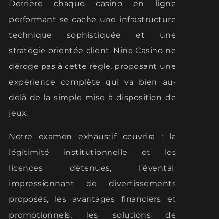
Derrière chaque casino en ligne
performant se cache une infrastructure
technique sophistiquée et une
stratégie orientée client. Nine Casino ne
déroge pas à cette règle, proposant une
expérience complète qui va bien au-
delà de la simple mise à disposition de
jeux.
Notre examen exhaustif couvrira : la
légitimité institutionnelle et les
licences détenues, l’éventail
impressionnant de divertissements
proposés, les avantages financiers et
promotionnels, les solutions de