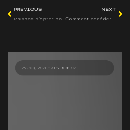
PREVIOUS
NEXT
Raisons d’opter pour Betify
Comment accéder à Nine Casino
25 July 2021 EPISODE 02