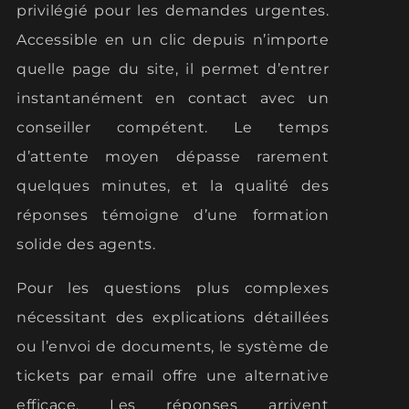
privilégié pour les demandes urgentes.
Accessible en un clic depuis n’importe
quelle page du site, il permet d’entrer
instantanément en contact avec un
conseiller compétent. Le temps
d’attente moyen dépasse rarement
quelques minutes, et la qualité des
réponses témoigne d’une formation
solide des agents.
Pour les questions plus complexes
nécessitant des explications détaillées
ou l’envoi de documents, le système de
tickets par email offre une alternative
efficace. Les réponses arrivent