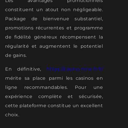
Les avantages promotionnels
constituent un atout non négligeable.
Package de bienvenue substantiel,
promotions récurrentes et programme
de fidélité généreux récompensent la
régularité et augmentent le potentiel
de gains.
En définitive,
https://casino-nine-fr.fr/
mérite sa place parmi les casinos en
ligne recommandables. Pour une
expérience complète et sécurisée,
cette plateforme constitue un excellent
choix.