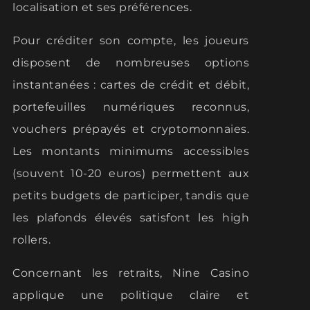
localisation et ses préférences.
Pour créditer son compte, les joueurs
disposent de nombreuses options
instantanées : cartes de crédit et débit,
portefeuilles numériques reconnus,
vouchers prépayés et cryptomonnaies.
Les montants minimums accessibles
(souvent 10-20 euros) permettent aux
petits budgets de participer, tandis que
les plafonds élevés satisfont les high
rollers.
Concernant les retraits, Nine Casino
applique une politique claire et