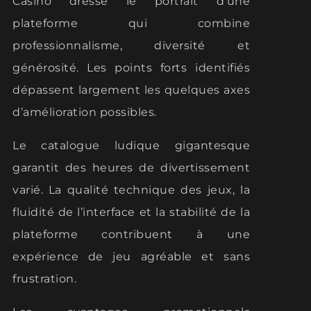
Casino dresse le portrait d’une
plateforme qui combine
professionnalisme, diversité et
générosité. Les points forts identifiés
dépassent largement les quelques axes
d’amélioration possibles.
Le catalogue ludique gigantesque
garantit des heures de divertissement
varié. La qualité technique des jeux, la
fluidité de l’interface et la stabilité de la
plateforme contribuent à une
expérience de jeu agréable et sans
frustration.