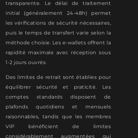
transparente. Le délai de traitement
initial (généralement 24-48h) permet
les vérifications de sécurité nécessaires,
puis le temps de transfert varie selon la
méthode choisie. Les e-wallets offrent la
rapidité maximale avec réception sous
1-2 jours ouvrés.
Des limites de retrait sont établies pour
équilibrer sécurité et praticité. Les
comptes standards disposent de
plafonds quotidiens et mensuels
raisonnables, tandis que les membres
VIP bénéficient de limites
considérablement augmentées qui