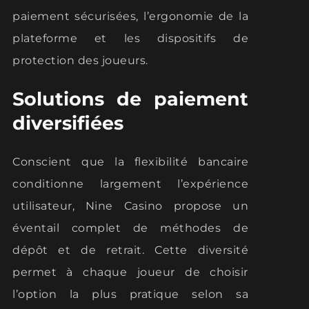
paiement sécurisées, l’ergonomie de la
plateforme et les dispositifs de
protection des joueurs.
Solutions de paiement
diversifiées
Conscient que la flexibilité bancaire
conditionne largement l’expérience
utilisateur, Nine Casino propose un
éventail complet de méthodes de
dépôt et de retrait. Cette diversité
permet à chaque joueur de choisir
l’option la plus pratique selon sa