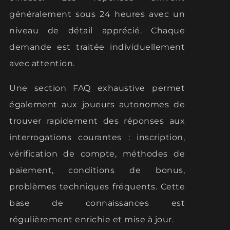
généralement sous 24 heures avec un
niveau de détail apprécié. Chaque
demande est traitée individuellement
avec attention.
Une section FAQ exhaustive permet
également aux joueurs autonomes de
trouver rapidement des réponses aux
interrogations courantes : inscription,
vérification de compte, méthodes de
paiement, conditions de bonus,
problèmes techniques fréquents. Cette
base de connaissances est
régulièrement enrichie et mise à jour.