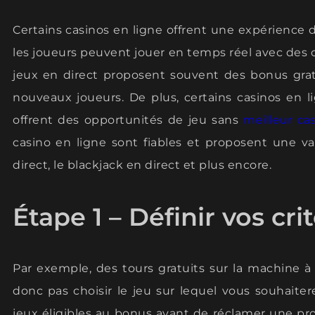
Certains casinos en ligne offrent une expérience 
les joueurs peuvent jouer en temps réel avec des c
jeux en direct proposent souvent des bonus grat
nouveaux joueurs. De plus, certains casinos en
offrent des opportunités de jeu sans
meilleur ca
casino en ligne sont fiables et proposent une va
direct, le blackjack en direct et plus encore.
Étape 1 – Définir vos cri
Par exemple, des tours gratuits sur la machine à
donc pas choisir le jeu sur lequel vous souhaiterez
jeux éligibles au bonus avant de réclamer une pr