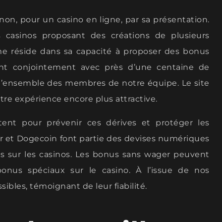
on, pour un casino en ligne, par sa présentation.
s casinos proposant des créations de plusieurs
rme réside dans sa capacité à proposer des bonus
llant conjointement avec près d’une centaine de
é l’ensemble des membres de notre équipe. Le site
otre expérience encore plus attractive.
tent pour prévenir ces dérives et protéger les
her et Dogecoin font partie des devises numériques
s sur les casinos. Les bonus sans wager peuvent
bonus spéciaux sur le casino. À l’issue de nos
sibles, témoignant de leur fiabilité.