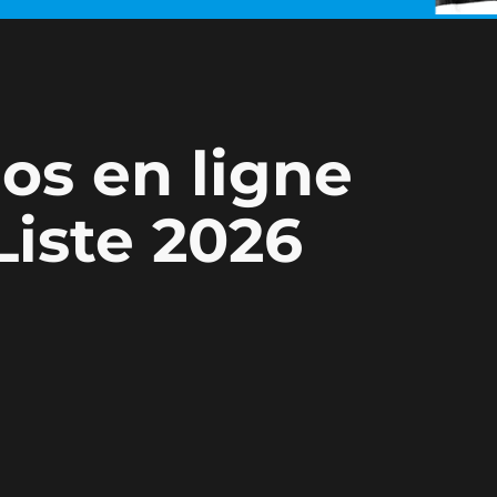
nos en ligne
 Liste 2026