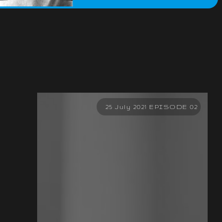
25 July 2021 EPISODE 02