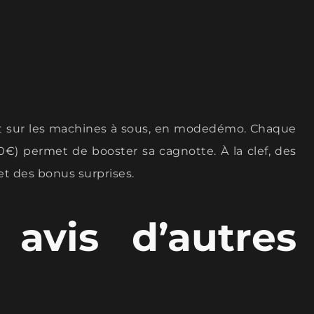
nt sur les machines à sous, en modedémo. Chaque
) permet de booster sa cagnotte. À la clef, des
 et des bonus surprises.
 avis d’autres