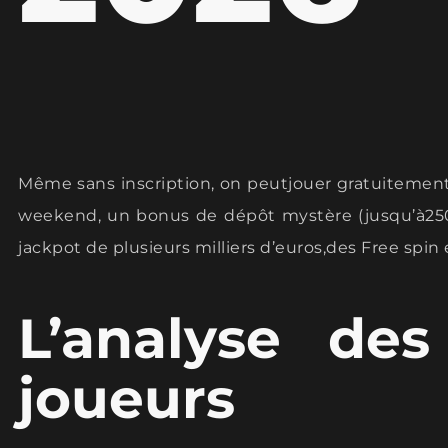
Même sans inscription, on peutjouer gratuiteme
weekend, un bonus de dépôt mystère (jusqu’à250€
jackpot de plusieurs milliers d’euros,des Free spin
L’analyse des
joueurs