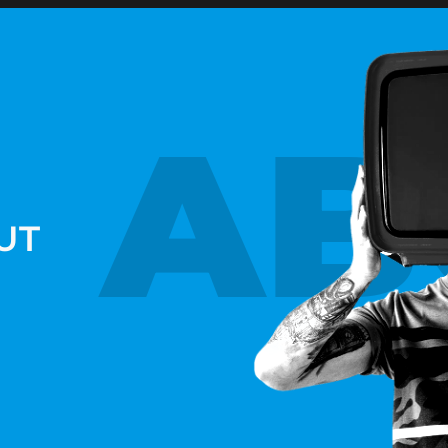
AB
UT