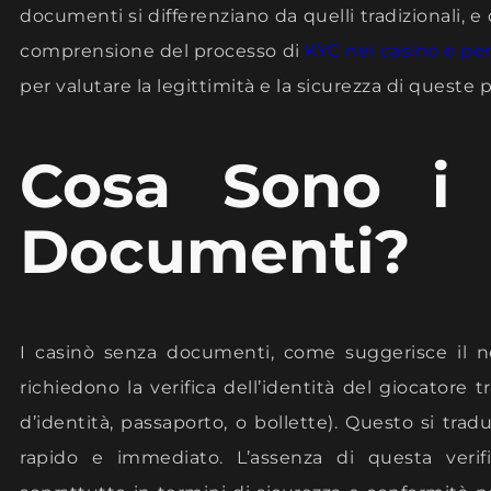
documenti si differenziano da quelli tradizionali, e
comprensione del processo di
KYC nei casino e pe
per valutare la legittimità e la sicurezza di queste 
Cosa Sono i 
Documenti?
I casinò senza documenti, come suggerisce il 
richiedono la verifica dell’identità del giocatore
d’identità, passaporto, o bollette). Questo si tra
rapido e immediato. L’assenza di questa verific