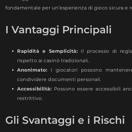
fondamentale per un’esperienza di gioco sicura e r
I Vantaggi Principali
Rapidità e Semplicità:
Il processo di regi
rispetto ai casinò tradizionali.
Anonimato:
I giocatori possono mantener
condividere documenti personali.
Accessibilità:
Possono essere accessibili anc
restrittivo.
Gli Svantaggi e i Rischi