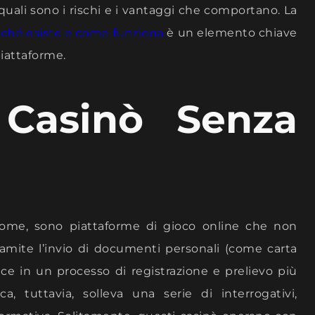
 quali sono i rischi e i vantaggi che comportano. La
rché esiste e come funziona
è un elemento chiave
piattaforme.
Casinò Senza
nome, sono piattaforme di gioco online che non
 tramite l’invio di documenti personali (come carta
duce in un processo di registrazione e prelievo più
a, tuttavia, solleva una serie di interrogativi,