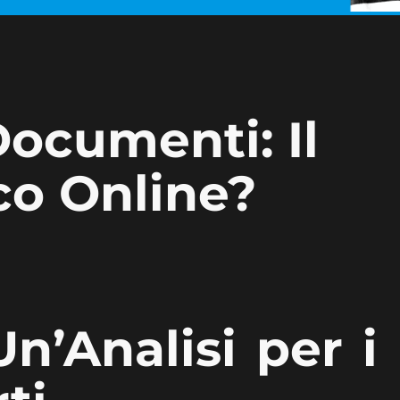
ocumenti: Il
co Online?
n’Analisi per i