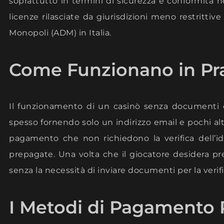
soprattutto in termini di sicurezza e conformità 
licenze rilasciate da giurisdizioni meno restrittiv
Monopoli (ADM) in Italia.
Come Funzionano in Pra
Il funzionamento di un casinò senza documenti è 
spesso fornendo solo un indirizzo email e pochi alt
pagamento che non richiedono la verifica dell’ide
prepagate. Una volta che il giocatore desidera prel
senza la necessità di inviare documenti per la verifi
I Metodi di Pagamento