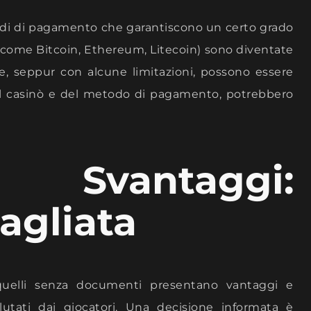
odi di pagamento che garantiscono un certo grado
e (come Bitcoin, Ethereum, Litecoin) sono diventate
, seppur con alcune limitazioni, possono essere
del casinò e del metodo di pagamento, potrebbero
 Svantaggi:
agliata
quelli senza documenti presentano vantaggi e
tati dai giocatori. Una decisione informata è