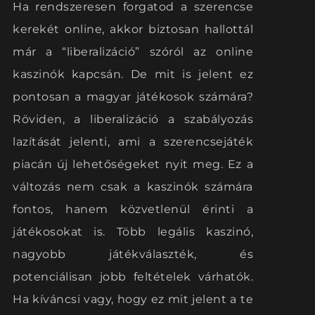
Ha rendszeresen forgatod a szerencse
kerekét online, akkor biztosan hallottál
már a “liberalizáció” szóról az online
kaszinók kapcsán. De mit is jelent ez
pontosan a magyar játékosok számára?
Röviden, a liberalizáció a szabályozás
lazítását jelenti, ami a szerencsejáték
piacán új lehetőségeket nyit meg. Ez a
változás nem csak a kaszinók számára
fontos, hanem közvetlenül érinti a
játékosokat is. Több legális kaszinó,
nagyobb játékválaszték, és
potenciálisan jobb feltételek várhatók.
Ha kíváncsi vagy, hogy ez mit jelent a te