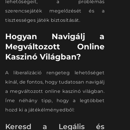
lehetőségeit, a problémás
szerencsejáték megelőzését és a
tisztességes játék biztosítását.
Hogyan Navigálj a
Megváltozott Online
Kaszinó Világban?
A liberalizáció rengeteg lehetőséget
kínál, de fontos, hogy tudatosan navigálj
a megváltozott online kaszinó világban.
Íme néhány tipp, hogy a legtöbbet
hozd ki a játékélményedből:
Keresd a Legális és