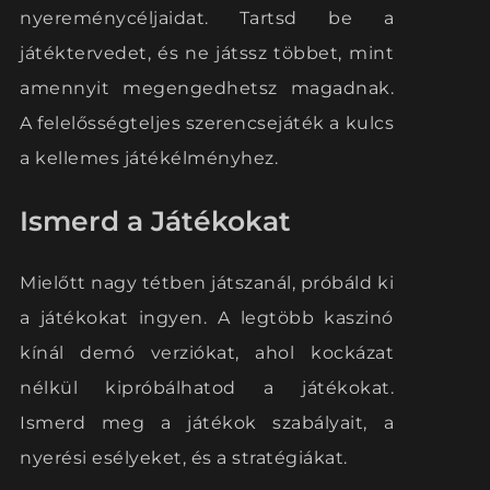
nyereménycéljaidat. Tartsd be a
játéktervedet, és ne játssz többet, mint
amennyit megengedhetsz magadnak.
A felelősségteljes szerencsejáték a kulcs
a kellemes játékélményhez.
Ismerd a Játékokat
Mielőtt nagy tétben játszanál, próbáld ki
a játékokat ingyen. A legtöbb kaszinó
kínál demó verziókat, ahol kockázat
nélkül kipróbálhatod a játékokat.
Ismerd meg a játékok szabályait, a
nyerési esélyeket, és a stratégiákat.