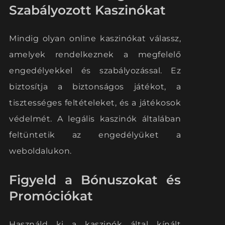
Szabályozott Kaszinókat
Mindig olyan online kaszinókat válassz,
amelyek rendelkeznek a megfelelő
engedélyekkel és szabályozással. Ez
biztosítja a biztonságos játékot, a
tisztességes feltételeket, és a játékosok
védelmét. A legális kaszinók általában
feltüntetik az engedélyüket a
weboldalukon.
Figyeld a Bónuszokat és
Promóciókat
Használd ki a kaszinók által kínált