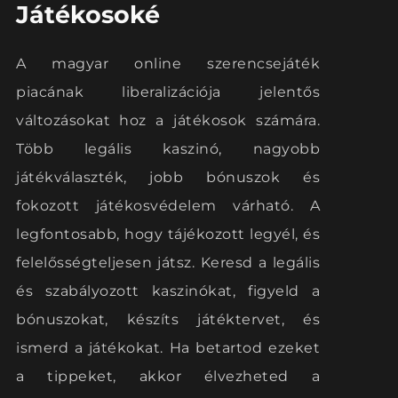
Játékosoké
A magyar online szerencsejáték
piacának liberalizációja jelentős
változásokat hoz a játékosok számára.
Több legális kaszinó, nagyobb
játékválaszték, jobb bónuszok és
fokozott játékosvédelem várható. A
legfontosabb, hogy tájékozott legyél, és
felelősségteljesen játsz. Keresd a legális
és szabályozott kaszinókat, figyeld a
bónuszokat, készíts játéktervet, és
ismerd a játékokat. Ha betartod ezeket
a tippeket, akkor élvezheted a