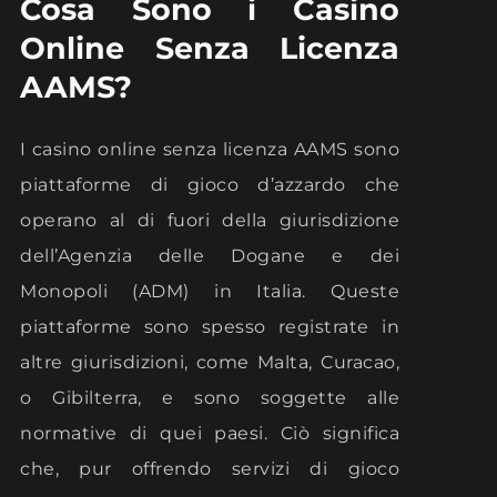
Cosa Sono i Casino
Online Senza Licenza
AAMS?
I casino online senza licenza AAMS sono
piattaforme di gioco d’azzardo che
operano al di fuori della giurisdizione
dell’Agenzia delle Dogane e dei
Monopoli (ADM) in Italia. Queste
piattaforme sono spesso registrate in
altre giurisdizioni, come Malta, Curacao,
o Gibilterra, e sono soggette alle
normative di quei paesi. Ciò significa
che, pur offrendo servizi di gioco