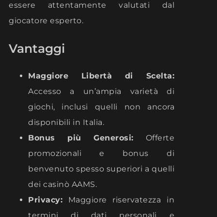
essere attentamente valutati dal
giocatore esperto.
Vantaggi
Maggiore Libertà di Scelta:
Accesso a un’ampia varietà di
giochi, inclusi quelli non ancora
disponibili in Italia.
Bonus più Generosi:
Offerte
promozionali e bonus di
benvenuto spesso superiori a quelli
dei casinò AAMS.
Privacy:
Maggiore riservatezza in
termini di dati personali e