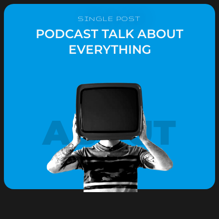
SINGLE POST
PODCAST TALK ABOUT
EVERYTHING
ABOUT