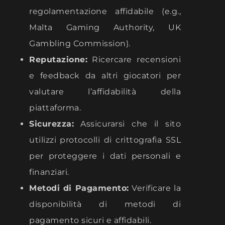
regolamentazione affidabile (e.g.,
Malta Gaming Authority, UK
Gambling Commission).
Reputazione:
Ricercare recensioni
e feedback da altri giocatori per
valutare l’affidabilità della
piattaforma.
Sicurezza:
Assicurarsi che il sito
utilizzi protocolli di crittografia SSL
per proteggere i dati personali e
finanziari.
Metodi di Pagamento:
Verificare la
disponibilità di metodi di
pagamento sicuri e affidabili.