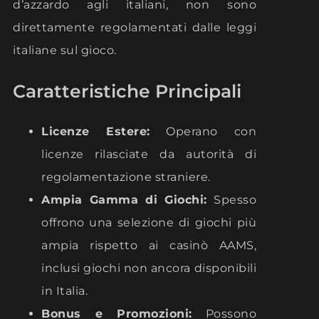
d’azzardo agli italiani, non sono
direttamente regolamentati dalle leggi
italiane sul gioco.
Caratteristiche Principali
Licenze Estere:
Operano con
licenze rilasciate da autorità di
regolamentazione straniere.
Ampia Gamma di Giochi:
Spesso
offrono una selezione di giochi più
ampia rispetto ai casinò AAMS,
inclusi giochi non ancora disponibili
in Italia.
Bonus e Promozioni:
Possono