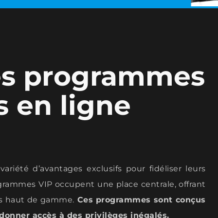
es programmes
s en ligne
ariété d’avantages exclusifs pour fidéliser leurs
programmes VIP occupent une place centrale, offrant
es haut de gamme.
Ces programmes sont conçus
donner accès à des privilèges inégalés.