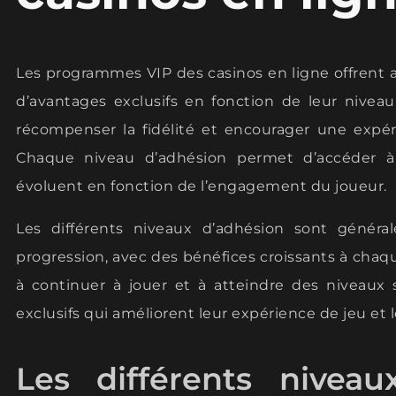
Les programmes VIP des casinos en ligne offrent 
d’avantages exclusifs en fonction de leur nive
récompenser la fidélité et encourager une expé
Chaque niveau d’adhésion permet d’accéder à
évoluent en fonction de l’engagement du joueur.
Les différents niveaux d’adhésion sont génér
progression, avec des bénéfices croissants à chaqu
à continuer à jouer et à atteindre des niveaux s
exclusifs qui améliorent leur expérience de jeu et l
Les différents niveau