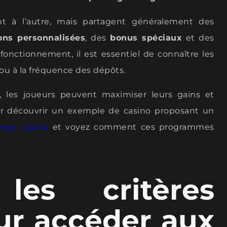
t à l’autre, mais partagent généralement des
ons personnalisées
, des
bonus spéciaux
et des
onctionnement, il est essentiel de connaître les
u ou à la fréquence des dépôts.
s, les joueurs peuvent maximiser leurs gains et
our découvrir un exemple de casino proposant un
mpe casino
et voyez comment ces programmes
les critères
our accéder aux