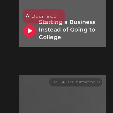
Business
Starting a Business
Instead of Going to
College
25 July 2021 EPISODE 02