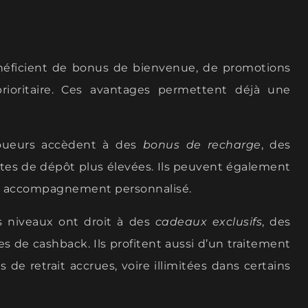
éficient de bonus de bienvenue, de promotions
prioritaire. Ces avantages permettent déjà une
joueurs accèdent à des
bonus de recharge
, des
ites de dépôt plus élevées. Ils peuvent également
un accompagnement personnalisé.
niveaux ont droit à des
cadeaux exclusifs
, des
es de cashback. Ils profitent aussi d’un traitement
 de retrait accrues, voire illimitées dans certains