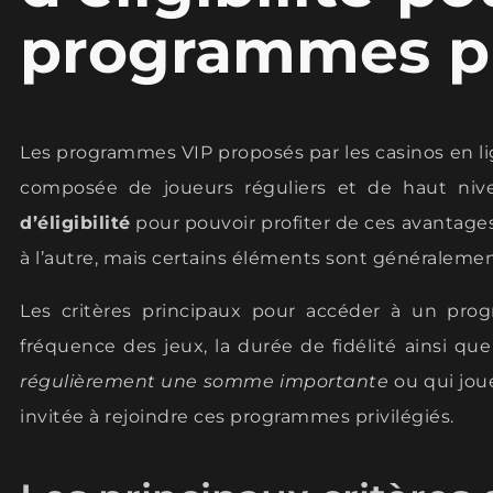
programmes 
Les programmes VIP proposés par les casinos en li
composée de joueurs réguliers et de haut niv
d’éligibilité
pour pouvoir profiter de ces avantages
à l’autre, mais certains éléments sont généralemen
Les critères principaux pour accéder à un pro
fréquence des jeux, la durée de fidélité ainsi q
régulièrement une somme importante
ou qui jou
invitée à rejoindre ces programmes privilégiés.